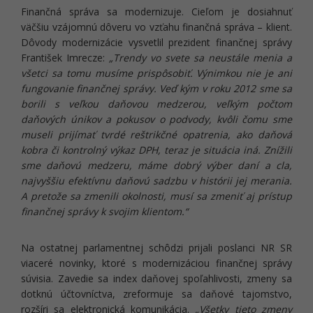
Finančná správa sa modernizuje. Cieľom je dosiahnuť
väčšiu vzájomnú dôveru vo vzťahu finančná správa – klient.
Dôvody modernizácie vysvetlil prezident finančnej správy
František Imrecze:
„Trendy vo svete sa neustále menia a
všetci sa tomu musíme prispôsobiť. Výnimkou nie je ani
fungovanie finančnej správy. Veď kým v roku 2012 sme sa
borili s veľkou daňovou medzerou, veľkým počtom
daňových únikov a pokusov o podvody, kvôli čomu sme
museli prijímať tvrdé reštrikčné opatrenia, ako daňová
kobra či kontrolný výkaz DPH, teraz je situácia iná. Znížili
sme daňovú medzeru, máme dobrý výber daní a cla,
najvyššiu efektívnu daňovú sadzbu v histórii jej merania.
A pretože sa zmenili okolnosti, musí sa zmeniť aj prístup
finančnej správy k svojim klientom.“
Na ostatnej parlamentnej schôdzi prijali poslanci NR SR
viaceré novinky, ktoré s modernizáciou finančnej správy
súvisia. Zavedie sa index daňovej spoľahlivosti, zmeny sa
dotknú účtovníctva, zreformuje sa daňové tajomstvo,
rozšíri sa elektronická komunikácia.
„Všetky tieto zmeny