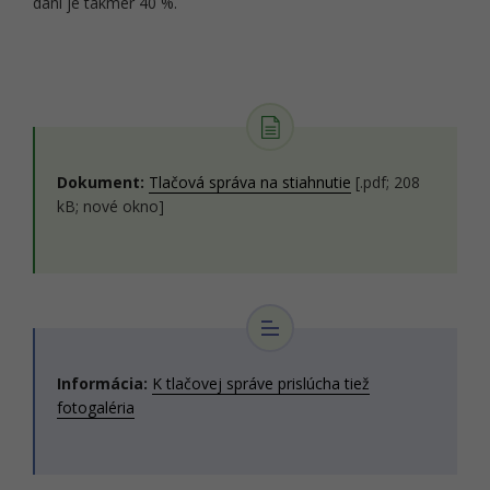
daní je takmer 40 %.
Dokument:
Tlačová správa na stiahnutie
[.pdf; 208
kB; nové okno]
Informácia:
K tlačovej správe prislúcha tiež
fotogaléria