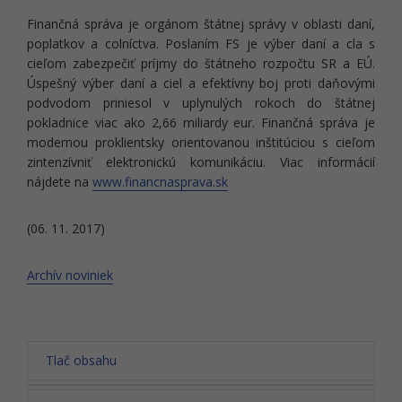
Finančná správa je orgánom štátnej správy v oblasti daní,
poplatkov a colníctva. Poslaním FS je výber daní a cla s
cieľom zabezpečiť príjmy do štátneho rozpočtu SR a EÚ.
Úspešný výber daní a ciel a efektívny boj proti daňovými
podvodom priniesol v uplynulých rokoch do štátnej
pokladnice viac ako 2,66 miliardy eur. Finančná správa je
modernou proklientsky orientovanou inštitúciou s cieľom
zintenzívniť elektronickú komunikáciu. Viac informácií
nájdete na
www.financnasprava.sk
(06. 11. 2017)
Archív noviniek
Tlač obsahu