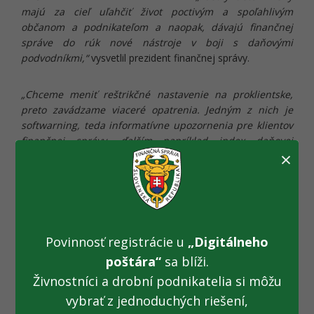
majú za cieľ uľahčiť život poctivým a spoľahlivým
občanom a podnikateľom a naopak, dávajú finančnej
správe do rúk nové nástroje v boji s daňovými
podvodníkmi,“
vysvetlil prezident finančnej správy.
„Chceme meniť reštrikčné nastavenie na proklientske,
preto zavádzame viaceré opatrenia. Jedným z nich je
softwarning, teda informatívne upozornenia pre klientov
finančnej správy, ďalším napríklad index daňovej
×
spoľahlivosti. Pôjde o interný analytický nástroj,
prostredníctvom ktorého bude finančná správa odlišovať
spoľahlivé daňové subjekty od menej spoľahlivých
a nespoľahlivých. Chceme byť partnerom pre
spoľahlivých klientov, nie ich strašiakom. Chceme byť
ústretovejší voči našim klientom, najmä voči tým, ktorí si
Povinnosť registrácie u
„Digitálneho
včas a riadne plnia svoje daňové a colné povinnosti.
poštára“
sa blíži.
Všetky tieto opatrenia majú jeden jediný cieľ - podporiť
Živnostníci a drobní podnikatelia si môžu
dobrovoľné plnenie daňových povinností,“
dodal František
Imrecze.
vybrať z jednoduchých riešení,