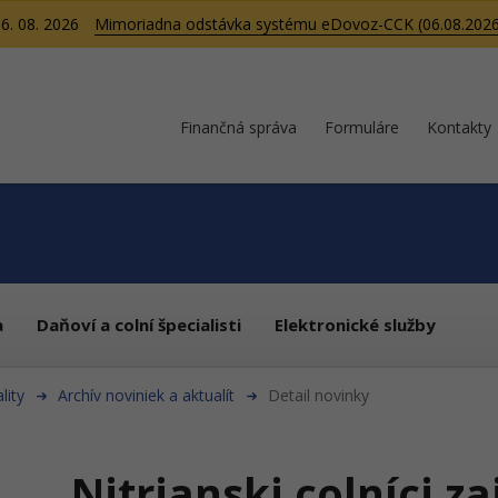
6. 08. 2026
Mimoriadna odstávka systému eDovoz-CCK (06.08.2026
Finančná správa
Formuláre
Kontakty
a
Daňoví a colní špecialisti
Elektronické služby
lity
Archív noviniek a aktualít
Detail novinky
Nitrianski colníci za