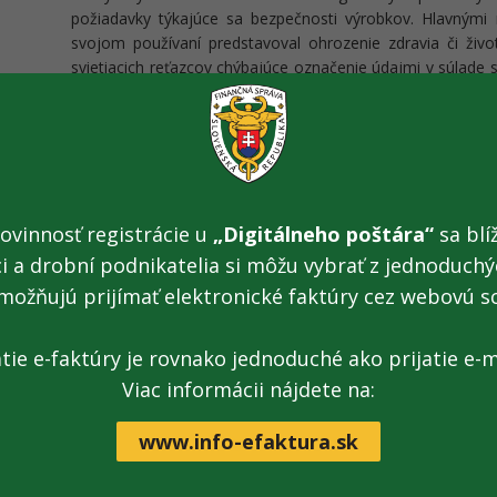
požiadavky týkajúce sa bezpečnosti výrobkov. Hlavnými 
svojom používaní predstavoval ohrozenie zdravia či život
svietiacich reťazcov chýbajúce označenie údajmi v súlade
ako napr. označenie pôvodu, symbol triedy II alebo tried
ochrany proti prachu a vlhkosti, alebo upozornenie, že re
elektrických mixérov nebol výrobok označený pomenovaním
značkou výrobcu, alebo zodpovedného predajcu, výrobok
údajmi o výrobcovi alebo o dovozcovi alebo dodávateľo
nesprávnej veľkosti. Gumené rukavice neboli označené
ovinnosť registrácie u
„Digitálneho poštára“
sa blíž
osobných ochranných prostriedkoch.
ci a drobní podnikatelia si môžu vybrať z jednoduchýc
možňujú prijímať elektronické faktúry cez webovú s
Nitrianski colníci budú aj naďalej pokračovať v kontrolách t
i v inom, ako predvianočnom období. Tieto kontroly, ktoré
účinné, nakoľko tovar, ktorý by mohol svojim používa
atie e-faktúry je rovnako jednoduché ako prijatie e-m
dokonca spôsobiť ujmu na zdraví či živote spotrebiteľo
Viac informácii nájdete na:
pulty predajní, či iné miesta, kde by k nim mali prístup spotre
www.info-efaktura.sk