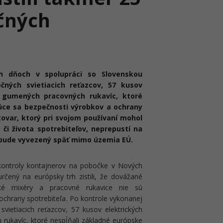
čných
ých dňoch v spolupráci so Slovenskou
čných svietiacich reťazcov, 57 kusov
 gumených pracovných rukavíc, ktoré
júce sa bezpečnosti výrobkov a ochrany
tovar, ktorý pri svojom používaní mohol
 či života spotrebiteľov, neprepustí na
 bude vyvezený späť mimo územia EÚ.
j kontroly kontajnerov na pobočke v Nových
čený na európsky trh zistili, že dovážané
nské mixéry a pracovné rukavice nie sú
 ochrany spotrebiteľa. Po kontrole vykonanej
svietiacich reťazcov, 57 kusov elektrických
ukavíc, ktoré nespĺňali základné európske