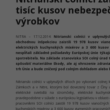
tisíc kusov nebezpe
výrobkov
NITRA – 17.12.2014:
Nitrianski colníci v uplynul
obchodnou inšpekciou zaistili 19 978 kusov viano
elektrických kuchynských mixérov a 3 600 kusov
nespĺňali základné požiadavky Európskej únie týka
spotrebiteľa. Na základe stanoviska SOI colný úrad 
spôsobiť materiálne škody, ale aj ohrozenie zdravia
trh Únie a bude zničený pod colným dohľadom alebo
Nitrianski colníci v uplynulých dňoch po vykonaní colne
Zámkoch a v Nitre, ktorými bol dovezený tovar z Číny ur
elektrické svietidlá na stromčeky, elektrické kuchy
pravdepodobne v súlade s európskou legislatívou v oblasti
pracovníkmi SOI colníci zaistili 19 978 kusov vianočných 
kuchynských mixérov a 3 600 kusov gumených pracovných r