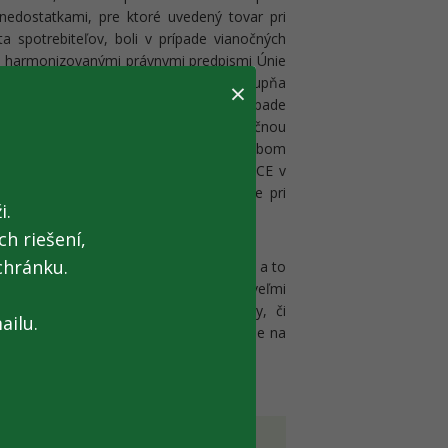
nedostatkami, pre ktoré uvedený tovar pri
a spotrebiteľov, boli v prípade vianočných
 s harmonizovanými právnymi predpismi Únie
y III, ktorý je potrebný, označenie stupňa
×
ťazec je len na vnútorné použitie; v prípade
, obchodnou značkou, alebo identifikačnou
 taktiež nebol označený žiadnym spôsobom
vi a výrobok bol označený označením CE v
 označením CE požadovanom všeobecne pri
i.
h riešení,
chránku.
ovaru týkajúcich sa ochrany spotrebiteľa a to
 sú vykonávané v spolupráci so SOI, sú veľmi
ním spôsobiť značné materiálne škody, či
ailu.
v, sa takýmto spôsobom vôbec nedostane na
bitelia v Európskej únii.