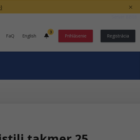
)
Server BB06
3
FaQ
English
Prihlásenie
Registrácia
istili takmer 25