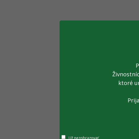
P
Živnostní
ktoré u
Prij
Už nezobrazovať