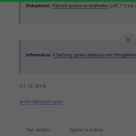
Dokument:
Tlačová správa na stiahnutie
[.pdf; 112 kB;
Informácia:
K tlačovej správe prislúcha tiež fotogaléria
(17. 12. 2014)
Archív tlačových správ
Tlač obsahu
Opýtať sa k téme