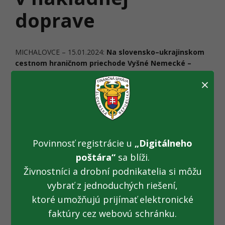
doprave
MICHALOVCE – 15.01.2024:
Na slovensko–ukrajinskom
cestnom hraničnom priechode Vyšné Nemecké –
Užhorod, pracovisko nákladná doprava, bude dňa
×
17.01.2024 čiastočne obmedzená prevádzka.
Dôvodom je metrologické overenie cestných
nápravových váh.
Colný úrad Michalovce upozorňuje prepravcov a verejnosť,
Povinnosť registrácie u
„Digitálneho
že dňa 17. januára 2024 bude na colnom hraničnom
priechode Vyšné Nemecké – Užhorod čiastočne
poštára“
sa blíži.
obmedzená prevádzka v nákladnej doprave z dôvodu
Živnostníci a drobní podnikatelia si môžu
metrologického overenia úradných meradiel. Obmedzenie
vybrať z jednoduchých riešení,
je plánované nasledovne:
ktoré umožňujú prijímať elektronické
faktúry cez webovú schránku.
17.01.2024 v čase 08:00 - 18:00 hod.