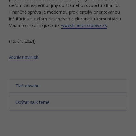
cieľom zabezpečiť príjmy do štátneho rozpočtu SR a EÚ.
Finančná správa je modernou proklientsky orientovanou
inštitúciou s cieľom zintenzívniť elektronickú komunikáciu.
Viac informácií nájdete na
www.financnasprava.sk
.
(15. 01. 2024)
Archív noviniek
Tlač obsahu
Opýtať sa k téme