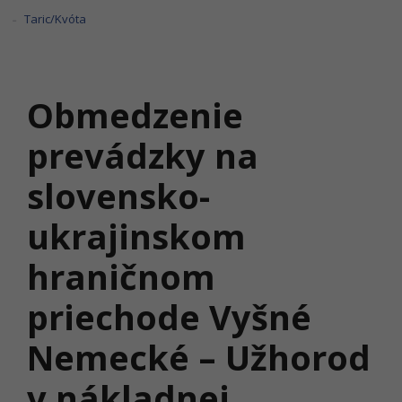
Taric/Kvóta
Obmedzenie
prevádzky na
slovensko-
ukrajinskom
hraničnom
priechode Vyšné
Nemecké – Užhorod
v nákladnej