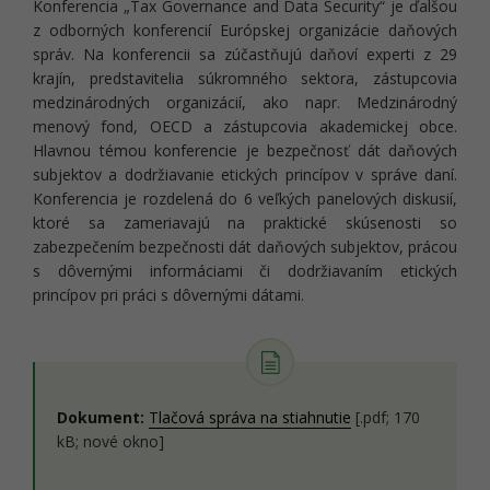
Konferencia „Tax Governance and Data Security“ je ďalšou
z odborných konferencií Európskej organizácie daňových
správ. Na konferencii sa zúčastňujú daňoví experti z 29
krajín, predstavitelia súkromného sektora, zástupcovia
medzinárodných organizácií, ako napr. Medzinárodný
menový fond, OECD a zástupcovia akademickej obce.
Hlavnou témou konferencie je bezpečnosť dát daňových
subjektov a dodržiavanie etických princípov v správe daní.
Konferencia je rozdelená do 6 veľkých panelových diskusií,
ktoré sa zameriavajú na praktické skúsenosti so
zabezpečením bezpečnosti dát daňových subjektov, prácou
s dôvernými informáciami či dodržiavaním etických
princípov pri práci s dôvernými dátami.
Dokument:
Tlačová správa na stiahnutie
[.pdf; 170
kB; nové okno]