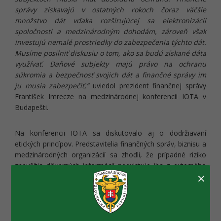
správy získavajú v ostatných rokoch čoraz väčšie
množstvo dát vďaka rozširujúcej sa elektronizácii
spoločnosti a medzinárodným dohodám, zároveň však
investujú nemalé prostriedky do zabezpečenia týchto dát.
Musíme posilniť diskusiu o tom, ako sa budú získané dáta
využívať. Daňové subjekty majú právo na ochranu
súkromia a bezpečnosť svojich dát a finančné správy im
ju musia zabezpečiť,“
uviedol prezident finančnej správy
František Imrecze na medzinárodnej konferencii IOTA v
Budapešti.
Na konferencii IOTA sa diskutovalo aj o dodržiavaní
etických princípov. Predstavitelia finančných správ, biznisu a
medzinárodných organizácií sa zhodli, že prípadné riziko
zneužitia dôverných informácií neexistuje iba z externého
×
prostredia, ale aj od zamestnancov finančných správ.
Finančné správy preto stoja pred novou výzvou: ako
zabezpečiť, že získané dáta od daňových subjektov sú
chránené a nedôjde k ich zneužitiu internými
zamestnancami. Finančné správy už čiastočne prijali