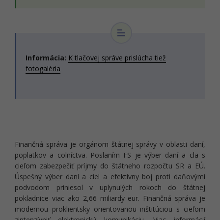
Informácia:
K tlačovej správe prislúcha tiež
fotogaléria
Finančná správa je orgánom štátnej správy v oblasti daní,
poplatkov a colníctva. Poslaním FS je výber daní a cla s
cieľom zabezpečiť príjmy do štátneho rozpočtu SR a EÚ.
Úspešný výber daní a ciel a efektívny boj proti daňovými
podvodom priniesol v uplynulých rokoch do štátnej
pokladnice viac ako 2,66 miliardy eur. Finančná správa je
modernou proklientsky orientovanou inštitúciou s cieľom
zintenzívniť elektronickú komunikáciu. Viac informácií