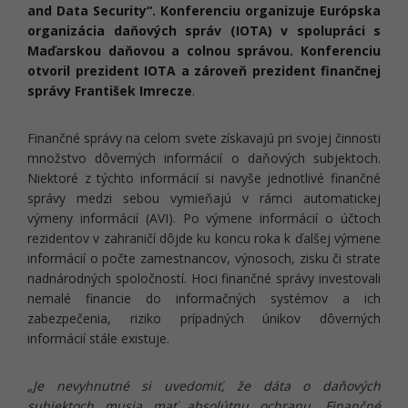
and Data Security“. Konferenciu organizuje Európska
organizácia daňových správ (IOTA) v spolupráci s
Maďarskou daňovou a colnou správou. Konferenciu
otvoril prezident IOTA a zároveň prezident finančnej
správy František Imrecze
.
Finančné správy na celom svete získavajú pri svojej činnosti
množstvo dôverných informácií o daňových subjektoch.
Niektoré z týchto informácií si navyše jednotlivé finančné
správy medzi sebou vymieňajú v rámci automatickej
výmeny informácií (AVI). Po výmene informácií o účtoch
rezidentov v zahraničí dôjde ku koncu roka k ďalšej výmene
informácií o počte zamestnancov, výnosoch, zisku či strate
nadnárodných spoločností. Hoci finančné správy investovali
nemalé financie do informačných systémov a ich
zabezpečenia, riziko prípadných únikov dôverných
informácií stále existuje.
„Je nevyhnutné si uvedomiť, že dáta o daňových
subjektoch musia mať absolútnu ochranu. Finančné