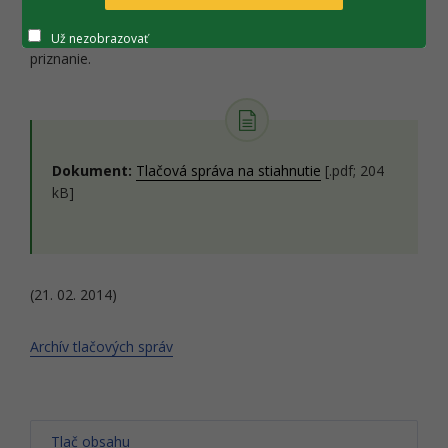
nemusia k 25. februáru 2014 a následne v ďalších
zdaňovacích obdobiach, zasielať na colný úrad daňové
Už nezobrazovať
priznanie.
Dokument:
Tlačová správa na stiahnutie
[.pdf; 204
kB]
(21. 02. 2014)
Archív tlačových správ
Tlač obsahu