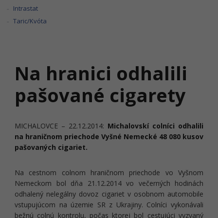
Intrastat
Taric/Kvóta
Na hranici odhalili
pašované cigarety
MICHALOVCE – 22.12.2014:
Michalovskí colníci odhalili
na hraničnom priechode Vyšné Nemecké 48 080 kusov
pašovaných cigariet.
Na cestnom colnom hraničnom priechode vo Vyšnom
Nemeckom bol dňa 21.12.2014 vo večerných hodinách
odhalený nelegálny dovoz cigariet v osobnom automobile
vstupujúcom na územie SR z Ukrajiny. Colníci vykonávali
bežnú colnú kontrolu, počas ktorej bol cestujúci vyzvaný