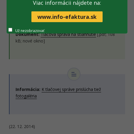
Kriminálneho úradu finančnej správy.
Viac informácii nájdete na:
www.info-efaktura.sk
Už nezobrazovať
Dokument:
Tlačová správa na stiahnutie
[.pdf; 108
kB; nové okno]
Informácia:
K tlačovej správe prislúcha tiež
fotogaléria
(22. 12. 2014)