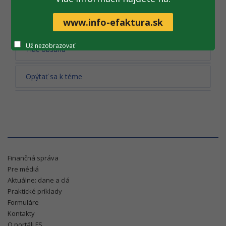
Archív noviniek
www.info-efaktura.sk
Už nezobrazovať
Tlač obsahu
Opýtať sa k téme
Finančná správa
Pre médiá
Aktuálne: dane a clá
Praktické príklady
Formuláre
Kontakty
O portáli FS