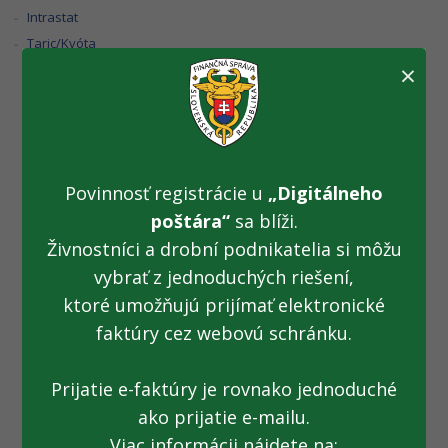
Intrastat
Taric/Kvóta
×
Odstávka systému
ISKZ
Povinnosť registrácie u
„Digitálneho
poštára“
sa blíži.
Živnostníci a drobní podnikatelia si môžu
Oznamujeme verejnosti, že dňa 21.12.2016, medzi 20:00h a
vybrať z jednoduchých riešení,
20:45h, bude realizovaná pravidelná údržba systému ISKZ.
ktoré umožňujú prijímať elektronické
Počas tejto doby môžete zaznamenať nedostupnosť
služieb ISKZ, vrátane overenia kontrolnej známky pomocou
faktúry cez webovú schránku.
aplikácie Občan-WEB a Superkolky.
Prijatie e-faktúry je rovnako jednoduché
(21. 12. 2016)
ako prijatie e-mailu.
Viac informácii nájdete na: