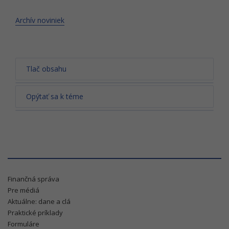
Archív noviniek
Tlač obsahu
Opýtať sa k téme
Finančná správa
Pre médiá
Aktuálne: dane a clá
Praktické príklady
Formuláre