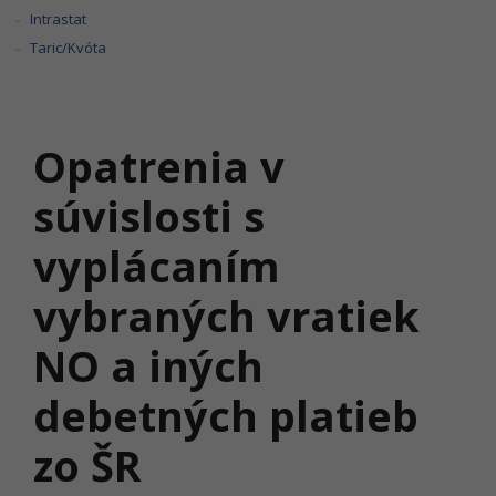
Intrastat
Taric/Kvóta
Opatrenia v
súvislosti s
vyplácaním
vybraných vratiek
NO a iných
debetných platieb
zo ŠR