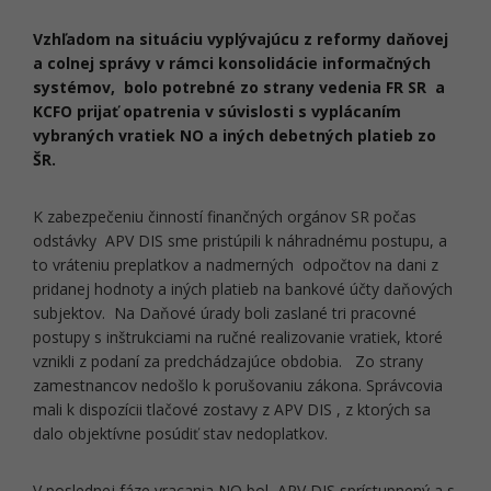
Vzhľadom na situáciu vyplývajúcu z reformy daňovej
a colnej správy v rámci konsolidácie informačných
systémov, bolo potrebné zo strany vedenia FR SR a
KCFO prijať opatrenia v súvislosti s vyplácaním
vybraných vratiek NO a iných debetných platieb zo
ŠR.
K zabezpečeniu činností finančných orgánov SR počas
odstávky APV DIS sme pristúpili k náhradnému postupu, a
to vráteniu preplatkov a nadmerných odpočtov na dani z
pridanej hodnoty a iných platieb na bankové účty daňových
subjektov. Na Daňové úrady boli zaslané tri pracovné
postupy s inštrukciami na ručné realizovanie vratiek, ktoré
vznikli z podaní za predchádzajúce obdobia. Zo strany
zamestnancov nedošlo k porušovaniu zákona. Správcovia
mali k dispozícii tlačové zostavy z APV DIS , z ktorých sa
dalo objektívne posúdiť stav nedoplatkov.
V poslednej fáze vracania NO bol APV DIS sprístupnený a s