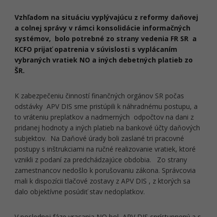
Vzhľadom na situáciu vyplývajúcu z reformy daňovej
a colnej správy v rámci konsolidácie informačných
systémov, bolo potrebné zo strany vedenia FR SR a
KCFO prijať opatrenia v súvislosti s vyplácaním
vybraných vratiek NO a iných debetných platieb zo
ŠR.
K zabezpečeniu činností finančných orgánov SR počas
odstávky APV DIS sme pristúpili k náhradnému postupu, a
to vráteniu preplatkov a nadmerných odpočtov na dani z
pridanej hodnoty a iných platieb na bankové účty daňových
subjektov. Na Daňové úrady boli zaslané tri pracovné
postupy s inštrukciami na ručné realizovanie vratiek, ktoré
vznikli z podaní za predchádzajúce obdobia. Zo strany
zamestnancov nedošlo k porušovaniu zákona. Správcovia
mali k dispozícii tlačové zostavy z APV DIS , z ktorých sa
dalo objektívne posúdiť stav nedoplatkov.
V poslednej fáze vracania NO bol APV DIS sprístupnený a s