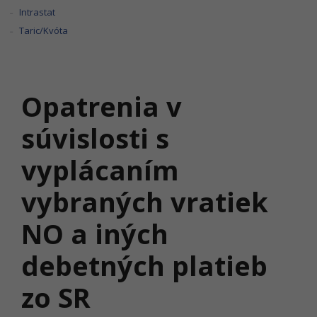
Intrastat
Taric/Kvóta
Opatrenia v
súvislosti s
vyplácaním
vybraných vratiek
NO a iných
debetných platieb
zo SR