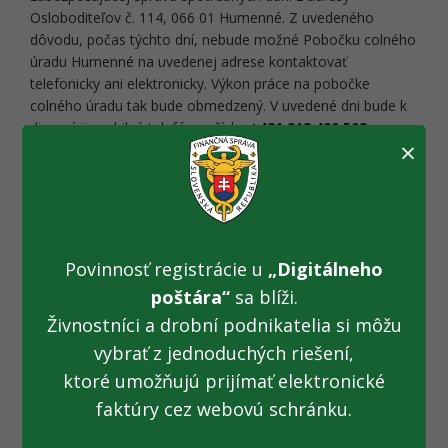
Osloboditeľov č. 114, 066 01 Humenné. Z uvedeného
dôvodu, počas týchto dní, nebude možné Pobočku colného
úradu Humenné na uvedenej adrese kontaktovať
telefonicky ani elektronicky. Výkon práce na pobočke
colného úradu tak bude obmedzený.
V uvedené dni bude k
dispozícii mobilné telefónne číslo:
+421 918 490 508.
×
Od 13.06.2020 nájdu daňové subjekty Pobočku
colného úradu Humenné na novej adrese:
Štefánikova 18
Povinnosť registrácie u
„Digitálneho
poštára“
sa blíži.
066 39 Humenné
Živnostníci a drobní podnikatelia si môžu
vybrať z jednoduchých riešení,
(budova Pobočky daňového úradu Humenné – 10.
ktoré umožňujú prijímať elektronické
poschodie)
faktúry cez webovú schránku.