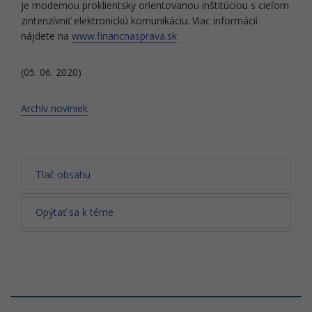
je modernou proklientsky orientovanou inštitúciou s cieľom
zintenzívniť elektronickú komunikáciu. Viac informácií
nájdete na
www.financnasprava.sk
(05. 06. 2020)
Archív noviniek
Tlač obsahu
Opýtať sa k téme