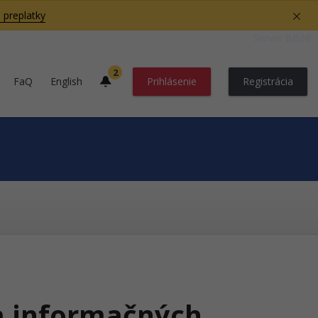
 preplatky
Server BB08
2
FaQ
English
Prihlásenie
Registrácia
a informačných