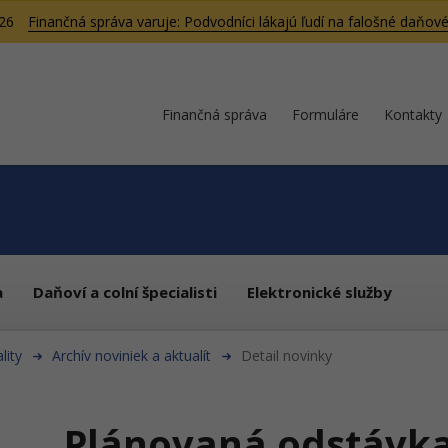
026
Finančná správa varuje: Podvodníci lákajú ľudí na falošné daňové
Finančná správa
Formuláre
Kontakty
a
Daňoví a colní špecialisti
Elektronické služby
lity
Archív noviniek a aktualít
Detail novinky
Plánovaná odstávk