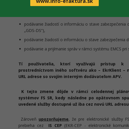
www.info-efaktura.sk
Uvedená zmena
URL adresy
pre IS
EKR-CIS
sa dotýka z
nasledujúce elektronické služby FS SR v colnej oblasti:
podávanie žiadostí o informáciu o stave zabezpečenia d
„GDS-DS“),
podávanie žiadostí o informáciu o stave zabezpečenia do
podávanie a prijímanie správ v rámci systému EMCS pri 
Tí používatelia, ktorí využívajú prístup k
prostredníctvom iného softvéru ako –
EkrKlient –
URL adrese so svojím interným dodávateľom APV.
K tejto zmene dôjde v rámci celodennej pláno
systémov FS SR, kedy následne po opätovnom spus
uvedené služby dostupné už iba cez novú URL adresu
Zároveň
upozorňujeme
, že pre elektronické služby F
prebieha cez
IS
CEP
(EKR-CEP - elektronické komunik