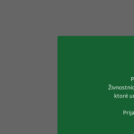
P
Živnostní
ktoré u
Prij