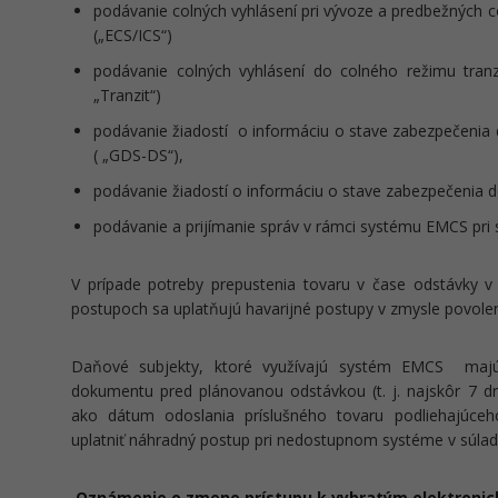
podávanie colných vyhlásení pri vývoze a predbežných c
(„ECS/ICS“)
podávanie colných vyhlásení do colného režimu tranz
„Tranzit“)
podávanie žiadostí o informáciu o stave zabezpečenia 
( „GDS-DS“),
podávanie žiadostí o informáciu o stave zabezpečenia do
podávanie a prijímanie správ v rámci systému EMCS pri 
V prípade potreby prepustenia tovaru v čase odstávky v 
postupoch sa uplatňujú havarijné postupy v zmysle povole
Daňové subjekty, ktoré využívajú systém EMCS majú 
dokumentu pred plánovanou odstávkou (t. j. najskôr 7
ako dátum odoslania príslušného tovaru podliehajúceh
uplatniť náhradný postup pri nedostupnom systéme v súla
Oznámenie o zmene prístupu k vybratým elektroni