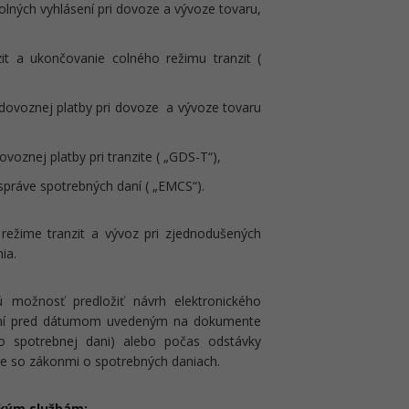
olných vyhlásení pri dovoze a vývoze tovaru,
it a ukončovanie colného režimu tranzit (
dovoznej platby pri dovoze a vývoze tovaru
voznej platby pri tranzite ( „GDS-T“),
správe spotrebných daní ( „EMCS“).
režime tranzit a vývoz pri zjednodušených
nia.
možnosť predložiť návrh elektronického
 dní pred dátumom uvedeným na dokumente
o spotrebnej dani) alebo počas odstávky
de so zákonmi o spotrebných daniach.
ckým službám: