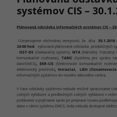
systémov CIS – 30.1
Plánovaná odstávka informačných systémov CIS – 30.
Oznamujeme obchodnej verejnosti, že dňa
30.1.2016
24:00 hod.
vykonaná plánovaná odstávka produkčných syst
-
ISST-DS
(Deklaračný systém),
NTA
(Národný Tranzitný
komunikačné rozhranie),
TARIC
(Systému pre správu tar
daní/EMCS)
, EKR-CIS
(Elektronické komunikačné rozhra
elektronický priečinok)
, Intrastat, LIEH (Oznamovacia
informačných systémov do nového dátového centra.
V čase odstávky systémov nebude možné spracovanie colný
colných vyhlásení a predbežných colných vyhlásení v režim
podávanie a prijímanie správ pri preprave tovaru podlieha
dane v rámci systému EMCS, teda nebudú dostupné elektroni