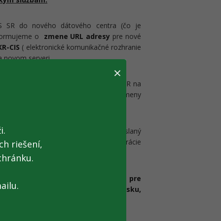
FS SR do nového dátového centra (čo je
nformujeme o
zmene URL adresy
pre nové
KR-CIS
( elektronické komunikačné rozhranie
a novom serveri.
×
t
, ktoré je poskytované zo strany FS SR na
žby
, to znamená potrebu vykonania zmeny
cie.
i.
s EKR cez APV - EkrKlient,
bol zaslaný
a strane FS evidované v rámci registrácie
h riešení,
chránku.
vzorom nastavenia zmeny
URL adresy pre
ailu.
iť na kontakty technického helpdesku,