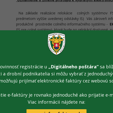
Na základe realizácie relokácie colných systémov 
predmetom vyššie uvedenej odstávky IS) Vás zároveň i
produkčné prostredie colného informačného systému -
E
FS pre colné systémy), ktoré bude po relokácií dostupné n
Pre deklarantov ako externých používateľov APV
EkrKlien
účely elektronickej komunikácie pre
nižšie uvedené slu
URL adresy pre komunikáciu s EKR
v nastaveniach apliká
ovinnosť registrácie u
„Digitálneho poštára“
sa blíž
Vzor nastavenia zmeny
URL adresy pre komunikáciu 
externým používateľom na e-mailové adresy, ktoré sú n
ci a drobní podnikatelia si môžu vybrať z jednoduchýc
externých subjektov pre služby EKR-CIS.
možňujú prijímať elektronické faktúry cez webovú s
Tí používatelia, ktorým nebol doručený e-mail so 
atie e-faktúry je rovnako jednoduché ako prijatie e-m
komunikáciu s EKR cez APV EkrKlient sa môžu obrát
Viac informácii nájdete na:
ktoré sú uvedené nižšie.