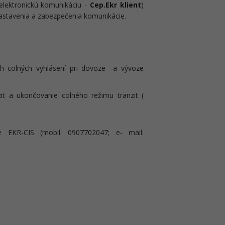
 elektronickú komunikáciu -
Cep.Ekr klient
)
stavenia a zabezpečenia komunikácie.
ch colných vyhlásení pri dovoze a vývoze
it a ukončovanie colného režimu tranzit (
e EKR-CIS (mobil: 0907702047; e- mail: