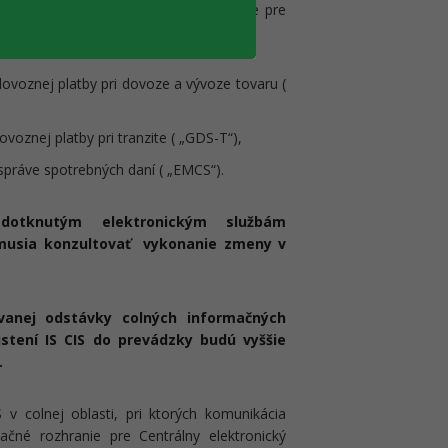
abezpečenia elektronickej komunikácie pre
ovoznej platby pri dovoze a vývoze tovaru (
voznej platby pri tranzite ( „GDS-T“),
správe spotrebných daní ( „EMCS“).
 dotknutým elektronickým službám
 musia konzultovať vykonanie zmeny v
vanej odstávky colných informačných
tení IS CIS do prevádzky budú vyššie
.
S v colnej oblasti, pri ktorých komunikácia
ačné rozhranie pre Centrálny elektronický