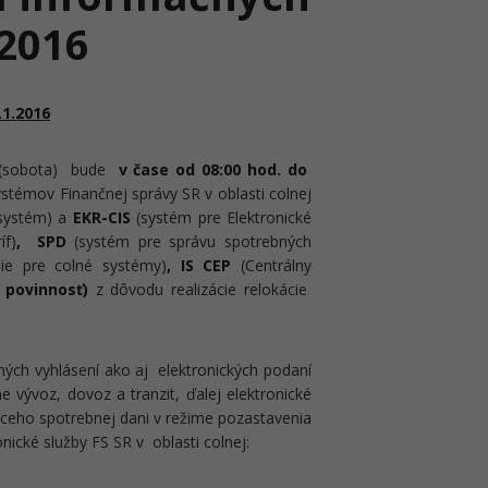
.2016
1.2016
(sobota) bude
v čase od 08:00 hod. do
émov Finančnej správy SR v oblasti colnej
 systém) a
EKR-CIS
(systém pre Elektronické
íf)
, SPD
(systém pre správu spotrebných
nie pre colné systémy)
,
IS CEP
(Centrálny
 povinnosť)
z dôvodu realizácie relokácie
ch vyhlásení ako aj elektronických podaní
e vývoz, dovoz a tranzit, ďalej elektronické
júceho spotrebnej dani v režime pozastavenia
cké služby FS SR v oblasti colnej: