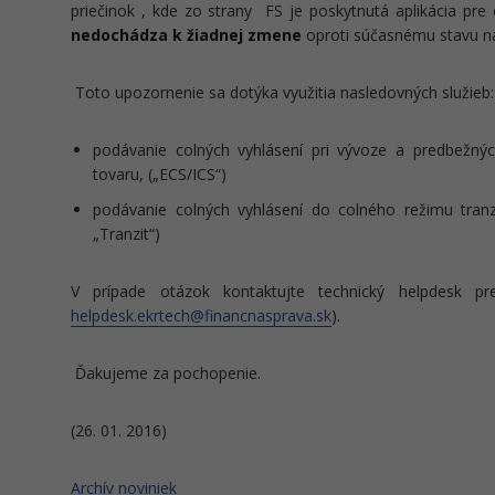
priečinok , kde zo strany FS je poskytnutá aplikácia pre
nedochádza k žiadnej zmene
oproti súčasnému stavu na
Toto upozornenie sa dotýka využitia nasledovných služieb:
podávanie colných vyhlásení pri vývoze a predbežný
tovaru, („ECS/ICS“)
podávanie colných vyhlásení do colného režimu tranz
„Tranzit“)
V prípade otázok kontaktujte technický helpdesk pr
helpdesk.ekrtech@financnasprava.sk
).
Ďakujeme za pochopenie.
(26. 01. 2016)
Archív noviniek