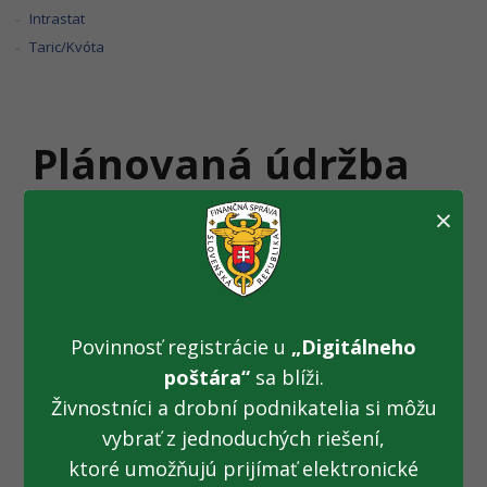
Intrastat
Taric/Kvóta
Plánovaná údržba
Portálu CEP
×
(1.11.2025)
Oznamujeme verejnosti, že
dňa 1.11.2025
sa v čase
do
Povinnosť registrácie u
„Digitálneho
16:00 hod.
uskutoční plánovaná údržba infraštruktúry
poštára“
sa blíži.
Portálu FS. V uvedenom
môžu nastávať
krátkodobé
výpadky služieb
Portálu CEP
. Ospravedlňujeme sa za
Živnostníci a drobní podnikatelia si môžu
prípadné komplikácie.
vybrať z jednoduchých riešení,
ktoré umožňujú prijímať elektronické