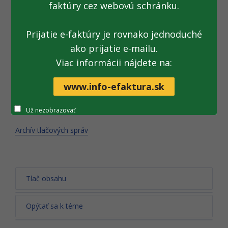
faktúry cez webovú schránku.
Ďakujeme za porozumenie
Prijatie e-faktúry je rovnako jednoduché
ako prijatie e-mailu.
Viac informácii nájdete na:
Vaša Finančná správa
www.info-efaktura.sk
(01. 11. 2025)
Už nezobrazovať
Archív tlačových správ
Tlač obsahu
Opýtať sa k téme