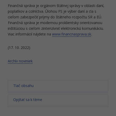
Finančná správa je orgánom štátnej správy v oblasti daní,
poplatkov a colníctva. Úlohou FS je výber daní a cla s
cieľom zabezpečiť príjmy do štátneho rozpočtu SR a EÚ.
Finančná správa je modernou proklientsky orientovanou
inštitúciou s cieľom zintenzívniť elektronickú komunikáciu.
Viac informácií nájdete na
www.financnasprava.sk
.
(17. 10. 2022)
Archív noviniek
Tlač obsahu
Opýtať sa k téme