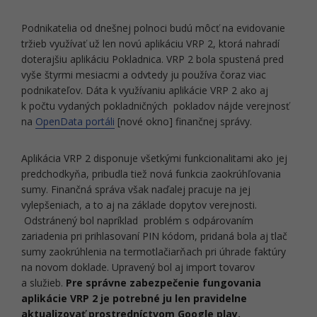
Podnikatelia od dnešnej polnoci budú môcť na evidovanie
tržieb využívať už len novú aplikáciu VRP 2, ktorá nahradí
doterajšiu aplikáciu Pokladnica. VRP 2 bola spustená pred
vyše štyrmi mesiacmi a odvtedy ju používa čoraz viac
podnikateľov. Dáta k využívaniu aplikácie VRP 2 ako aj
k počtu vydaných pokladničných pokladov nájde verejnosť
na
OpenData portáli
[nové okno] finančnej správy.
Aplikácia VRP 2 disponuje všetkými funkcionalitami ako jej
predchodkyňa, pribudla tiež nová funkcia zaokrúhľovania
sumy. Finančná správa však naďalej pracuje na jej
vylepšeniach, a to aj na základe dopytov verejnosti.
Odstránený bol napríklad problém s odpárovaním
zariadenia pri prihlasovaní PIN kódom, pridaná bola aj tlač
sumy zaokrúhlenia na termotlačiarňach pri úhrade faktúry
na novom doklade. Upravený bol aj import tovarov
a služieb.
Pre správne zabezpečenie fungovania
aplikácie VRP 2 je potrebné ju len pravidelne
aktualizovať prostredníctvom Google play.