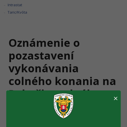
Intrastat
Taric/Kvóta
Oznámenie o
pozastavení
vykonávania
colného konania na
Pobočke colného
×
úradu Ilava
Colný úrad Trenčín, Pobočka colného úradu Ilava,