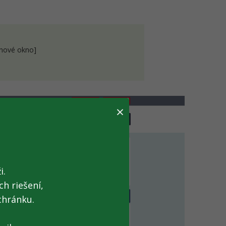
 nové okno]
×
i.
h riešení,
chránku.