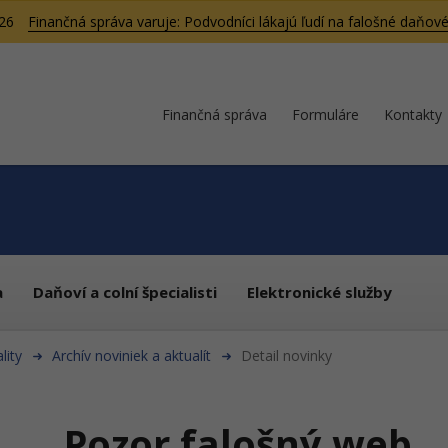
026
Finančná správa varuje: Podvodníci lákajú ľudí na falošné daňové
Finančná správa
Formuláre
Kontakty
a
Daňoví a colní špecialisti
Elektronické služby
lity
Archív noviniek a aktualít
Detail novinky
Pozor falošný web