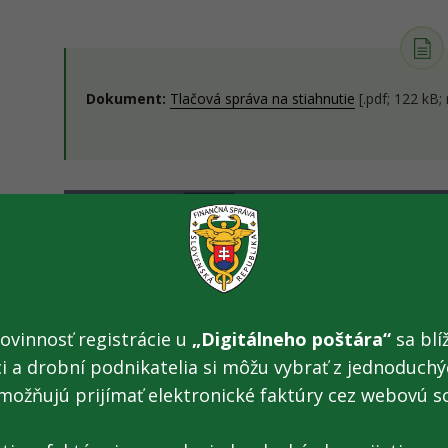
Dokument:
Tlačová správa na stiahnutie
[.pdf; 122 kB;
ovinnosť registrácie u
„Digitálneho poštára“
sa blíž
ci a drobní podnikatelia si môžu vybrať z jednoduchýc
možňujú prijímať elektronické faktúry cez webovú s