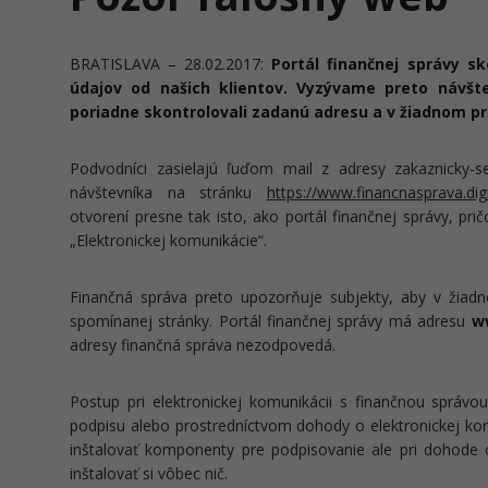
BRATISLAVA – 28.02.2017:
Portál finančnej správy sk
údajov od našich klientov. Vyzývame preto návšte
poriadne skontrolovali zadanú adresu a v žiadnom prí
Podvodníci zasielajú ľuďom mail z adresy zakaznicky-se
návštevníka na stránku
https://www.financnasprava.digi
otvorení presne tak isto, ako portál finančnej správy, pri
„Elektronickej komunikácie“.
Finančná správa preto upozorňuje subjekty, aby v žiadno
spomínanej stránky. Portál finančnej správy má adresu
w
adresy finančná správa nezodpovedá.
Postup pri elektronickej komunikácii s finančnou správo
podpisu alebo prostredníctvom dohody o elektronickej komu
inštalovať komponenty pre podpisovanie ale pri dohode o
inštalovať si vôbec nič.