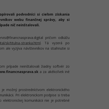
opírovali podvodníci si cieľom získania
vníkov webu finančnej správy, aby si
pade nič neinštalovali.
rvis@financnasprava.digital pričom odkážu
tal/sk/titulna-stranka.html
. Tá vyzerá po
čom ale vyzýva návštevníkov na stiahnutie si
m prípade neinštalovali žiadny softvér zo
ww.financnasprava.sk
a za akékoľvek iné
u je možný prostredníctvom elektronického
nikácii. Pri elektronickom podpise si treba
 elektronickej komunikácii nie je potrebné