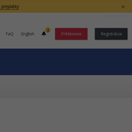
 preplatky
Server BB05
2
FaQ
English
Prihlásenie
Registrácia