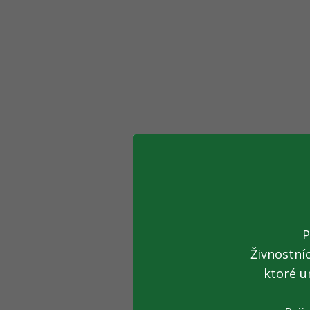
P
Živnostní
ktoré u