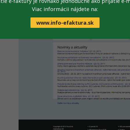
atie e-faktúry je rovnako jednoduché ako prijatie e-m
Viac informácii nájdete na:
www.info-efaktura.sk