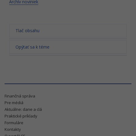
Archív noviniek
Tlač obsahu
Opýtať sa k téme
Finančná správa
Pre médiá
Aktuálne: dane a clá
Praktické príklady
Formuláre
Kontakty