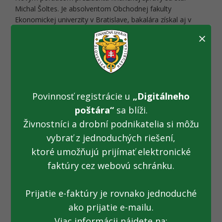
Michal Šoltes. Je absolventom Obchodnej fakulty
Ekonomickej univerzity v Bratislave, bakalára získal aj v
obore Medzinárodné podnikanie a financie na Vysokej škole
×
ekonómie a manažmentu v holandskom Utrechte.
Michal Šoltes sa bude na finančnej správe venovať
analytickej činnosti, príprave podkladov na rozhodovanie v
odborných otázkach ako aj vyhodnocovaniu prijatých
Povinnosť registrácie u
„Digitálneho
opatrení a legislatívy. Jeho úlohou bude preniesť skúsenosti
poštára“
sa blíži.
z podnikateľskej praxe do proklientsky zameraných opatrení
finančnej správy, ktoré minulý týždeň predstavila finančná
Živnostníci a drobní podnikatelia si môžu
správa spolu s Ministerstvom financií SR.
vybrať z jednoduchých riešení,
ktoré umožňujú prijímať elektronické
Michal Šoltes pracoval celý život v oblasti financií a
faktúry cez webovú schránku.
ekonomiky. Začínal na daňovom a právnom oddelení v
audítorskej spoločnosti Arthur Andersen, posledné roky
pracoval pre medzinárodné spoločnosti.
Prijatie e-faktúry je rovnako jednoduché
ako prijatie e-mailu.
Viac informácii nájdete na: