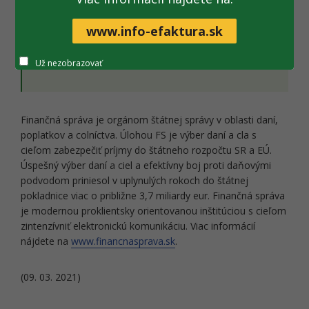
www.info-efaktura.sk
Dokument:
Tlačová správa na stiahnutie
[.pdf; 120
kB; nové okno]
Už nezobrazovať
Finančná správa je orgánom štátnej správy v oblasti daní,
poplatkov a colníctva. Úlohou FS je výber daní a cla s
cieľom zabezpečiť príjmy do štátneho rozpočtu SR a EÚ.
Úspešný výber daní a ciel a efektívny boj proti daňovými
podvodom priniesol v uplynulých rokoch do štátnej
pokladnice viac o približne 3,7 miliardy eur. Finančná správa
je modernou proklientsky orientovanou inštitúciou s cieľom
zintenzívniť elektronickú komunikáciu. Viac informácií
nájdete na
www.financnasprava.sk
.
(09. 03. 2021)