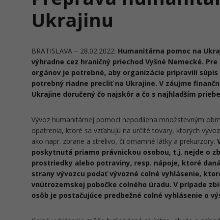
Ukrajinu
BRATISLAVA – 28.02.2022:
Humanitárna pomoc na Ukraj
výhradne cez hraničný priechod Vyšné Nemecké. Pre 
orgánov je potrebné, aby organizácie pripravili súpi
potrebný riadne precliť na Ukrajine. V záujme finančn
Ukrajine doručený čo najskôr a čo s najhladším prie
Vývoz humanitárnej pomoci nepodlieha množstevným obme
opatrenia, ktoré sa vzťahujú na určité tovary, ktorých v
ako napr. zbrane a strelivo, či omamné látky a prekurzory.
poskytnutá priamo právnickou osobou, t.j. nejde o zb
prostriedky alebo potraviny, resp. nápoje, ktoré dan
strany vývozcu podať vývozné colné vyhlásenie, kto
vnútrozemskej pobočke colného úradu. V prípade zbi
osôb je postačujúce predbežné colné vyhlásenie o vý