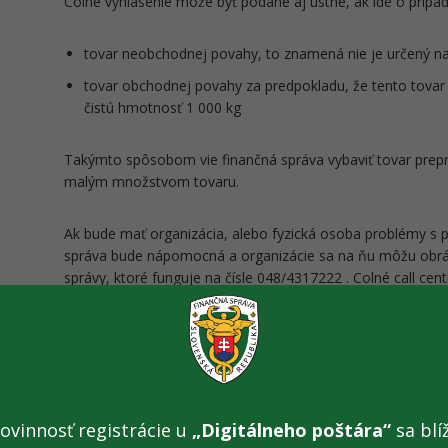
Colné vyhlásenie môže byť podané aj ústne, ak ide o prípad
tovar neobchodnej povahy, to znamená nie je určený n
tovar obchodnej povahy za predpokladu, že tento tovar
čistú hmotnosť 1 000 kg
Takýmto spôsobom vie finančná správa vybaviť tovar prep
malým množstvom tovaru.
Ak bude mať organizácia, alebo fyzická osoba problémy s 
správa bude nápomocná a organizácie sa na ňu môžu obráti
správy, ktoré funguje na čísle 048/4317222 . Colné call cen
režime.
Nad prepravou tovaru, ktorý má byť vyvezený na územie Uk
vykonávaný colný dohľad. Tovar musí byť stotožnený a skon
zoznam prepravovaného tovaru, ktorého predloženie je nev
orgánov. Finančná správa pripravila informatívny vzor, aby
ovinnosť registrácie u
„Digitálneho poštára“
sa blíž
bude okrem slovenčiny, aj v angličtine a ukrajinčine.