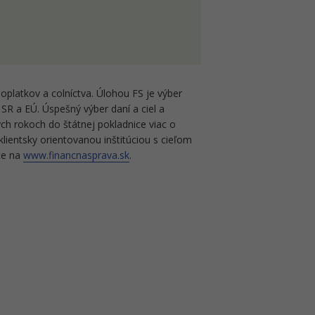
oplatkov a colníctva. Úlohou FS je výber
SR a EÚ. Úspešný výber daní a ciel a
ch rokoch do štátnej pokladnice viac o
klientsky orientovanou inštitúciou s cieľom
ete na
www.financnasprava.sk
.