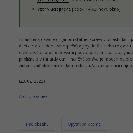
Vzor v ukrajinčine
[.docx; 14 kB; nové okno]
Finančná správa je orgánom štátnej správy v oblasti daní, p
daní a cla s cieľom zabezpečiť príjmy do štátneho rozpočtu 
efektívny boj proti daňovými podvodom priniesol v uplynulý
približne 3,7 miliardy eur. Finančná správa je modernou pro
zintenzívniť elektronickú komunikáciu. Viac informácií nájd
(28. 02. 2022)
Archív noviniek
Tlač obsahu
Opýtať sa k téme