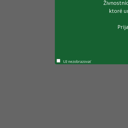
Živnostní
ktoré u
Prij
Už nezobrazovať