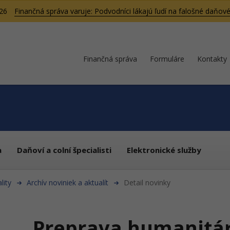
026
Finančná správa varuje: Podvodníci lákajú ľudí na falošné daňové
Finančná správa
Formuláre
Kontakty
a
Daňoví a colní špecialisti
Elektronické služby
lity
Archív noviniek a aktualít
Detail novinky
Preprava humanitár