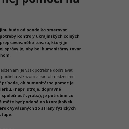
inu bude od pondelka smerovať
potreby kontroly ukrajinských colných
s prepravovaného tovaru, ktorý je
ej správy je, aby bol humanitárny tovar
behom.
dzeniam. Je však potrebné dodržiavať
ývoz podlieha zákazom alebo obmedzeniam
V prípade, ak humanitárna pomoc je
ierku, (napr. stroje, dopravné
á spoločnosť vyrába), je potrebné zo
ré môže byť podané na ktorejkoľvek
erok vyvážaných zo strany fyzických
stupe.