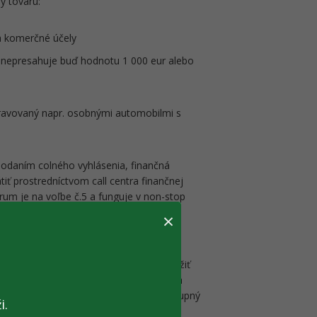
y tovaru:
a komerčné účely
 nepresahuje buď hodnotu 1 000 eur alebo
ravovaný napr. osobnými automobilmi s
podaním colného vyhlásenia, finančná
ť prostredníctvom call centra finančnej
trum je na voľbe č.5 a funguje v non-stop
×
rajiny je zo strany colných orgánov
trolovaný a k tomu je potrebné predložiť
yhnutné na strane ukrajinských colných
 celý proces organizáciám uľahčila. Dostupný
i.