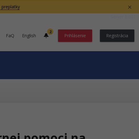
 preplatky
Server BB01
2
FaQ
English
Prihlásenie
Registrácia
nej pomoci na