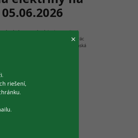
 05.06.2026
30 hod. do: 15:30 hod.
bude prerušená
×
skej 19, Lučenec z dôvodu plánovaných prác
ibučnej sústavy spoločnosti Stredoslovenská
SCÚ zabezpečený v obmedzenom režime.
pošty ani prostredníctvom telefónnych
i.
h riešení,
chránku.
ailu.