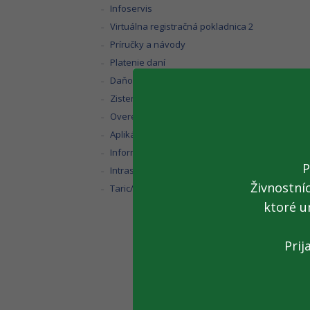
Infoservis
Virtuálna registračná pokladnica 2
Príručky a návody
Platenie daní
Daňový kalendár
Zistenie miestnej príslušnosti
Overenie IČ DPH
Aplikácia eDane
Informačné zoznamy
P
Intrastat
Živnostní
Taric/Kvóta
ktoré u
Prij