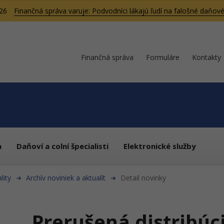
026
Finančná správa varuje: Podvodníci lákajú ľudí na falošné daňové
Finančná správa
Formuláre
Kontakty
a
Daňoví a colní špecialisti
Elektronické služby
lity
Archív noviniek a aktualít
Detail novinky
Prerušená distribúc