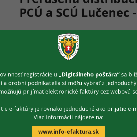
PCÚ a SCÚ Lučenec -
Colný úrad Banská Bystrica oznamuje, že
05.06.2026 od 7:
distribúcia elektriny na PCÚ a SCÚ Lučenec, Ľ. Podjavorin
na zariadeniach distribučnej sústavy prevádzkovateľa distr
distribučná, a. s. Z uvedeného dôvodu bude chod PCÚ a 
Komunikácia nebude možná prostredníctvom elektronickej 
ovinnosť registrácie u
„Digitálneho poštára“
sa blíž
liniek. K dispozícii budú cez služobné mobilné telefóny.
ci a drobní podnikatelia si môžu vybrať z jednoduchýc
Ospravedlňujeme sa za prípadné komplikácie.
možňujú prijímať elektronické faktúry cez webovú s
(29. 05. 2026)
atie e-faktúry je rovnako jednoduché ako prijatie e-m
Viac informácii nájdete na:
Archív tlačových správ
www.info-efaktura.sk