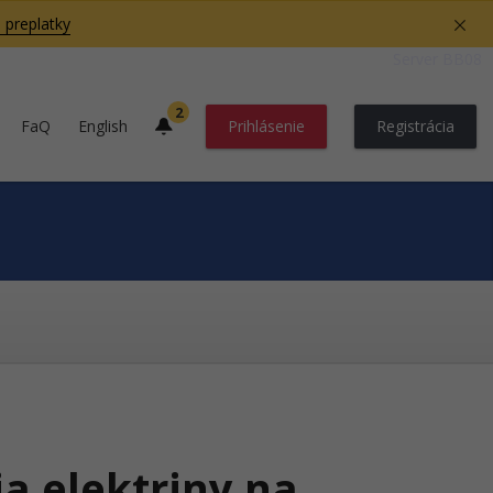
 preplatky
Server BB08
2
FaQ
English
Prihlásenie
Registrácia
ia elektriny na