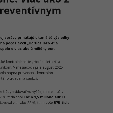
preventívnym
ej správy prinášajú okamžité výsledky.
na počas akcií „Horúce leto 4“ a
 spolu o viac ako 2 milióny eur.
ké kontrolné akcie „Horúce leto 4“ a
únikom. V mesiacoch júl a august 2025
bola najmä prevencia - kontrolóri
tého ukladania sankcií.
je tržby evidovať vo vyššej miere – už v
 7 %, teda spolu
až o
1,5 milióna eur
. U
stavoval viac ako 22 %, teda vyše
575-tisíc