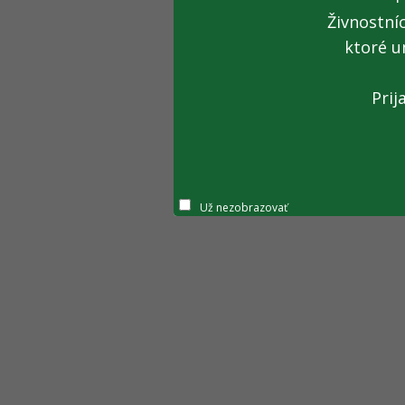
Živnostní
ktoré u
Prij
Už nezobrazovať