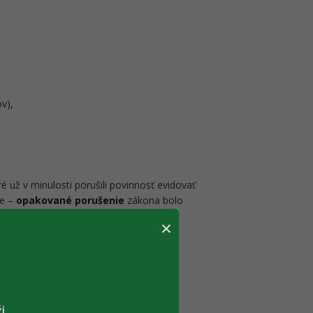
v),
é už v minulosti porušili povinnosť evidovať
je –
opakované porušenie
zákona bolo
×
i.