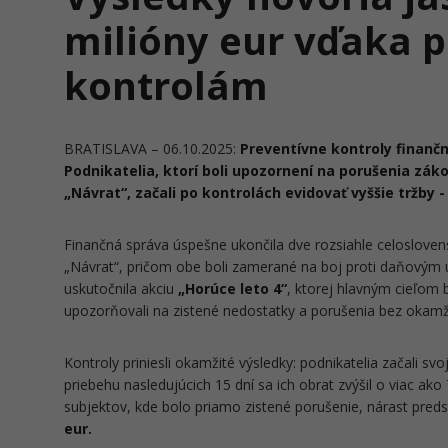
milióny eur vďaka 
kontrolám
BRATISLAVA – 06.10.2025:
Preventívne kontroly finančn
Podnikatelia, ktorí boli upozornení na porušenia záko
„Návrat“, začali po kontrolách evidovať vyššie tržby -
Finančná správa úspešne ukončila dve rozsiahle celoslovens
„Návrat“, pričom obe boli zamerané na boj proti daňovým 
uskutočnila akciu
„Horúce leto 4“
, ktorej hlavným cieľom 
upozorňovali na zistené nedostatky a porušenia bez okamži
Kontroly priniesli okamžité výsledky: podnikatelia začali svo
priebehu nasledujúcich 15 dní sa ich obrat zvýšil o viac ako
subjektov, kde bolo priamo zistené porušenie, nárast pred
eur.