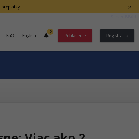
 preplatky
Server BB04
2
FaQ
English
Prihlásenie
Registrácia
sne: Viac ako 2