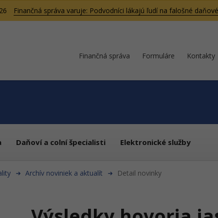
026
Finančná správa varuje: Podvodníci lákajú ľudí na falošné daňové
Finančná správa
Formuláre
Kontakty
a
Daňoví a colní špecialisti
Elektronické služby
lity
Archív noviniek a aktualít
Detail novinky
Výsledky hovoria ja