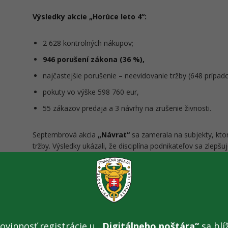
Výsledky akcie „Horúce leto 4“:
2 628 kontrolných nákupov;
946 porušení zákona (36 %),
najčastejšie porušenie – neevidovanie tržby (648 prípado
pokuty vo výške 598 760 eur,
55 zákazov predaja a 3 návrhy na zrušenie živnosti.
Septembrová akcia
„Návrat“
sa zamerala na subjekty, ktor
tržby. Výsledky ukázali, že disciplína podnikateľov sa zlepšu
zistené už len
u šestiny
kontrolovaných.
Výsledky akcie „Návrat“ :
505 kontrolných nákupov,
ovinnosť registrácie u
„Digitálneho poštára“
sa blíž
79 porušení zákona (15,64 %),