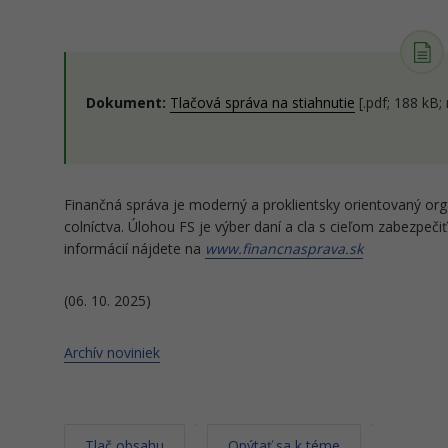
Dokument:
Tlačová správa na stiahnutie
[.pdf; 188 kB;
Finančná správa je moderný a proklientsky orientovaný orgá
colníctva. Úlohou FS je výber daní a cla s cieľom zabezpeči
informácií nájdete na
www.financnasprava.sk
(06. 10. 2025)
Archív noviniek
Tlač obsahu
Opýtať sa k téme