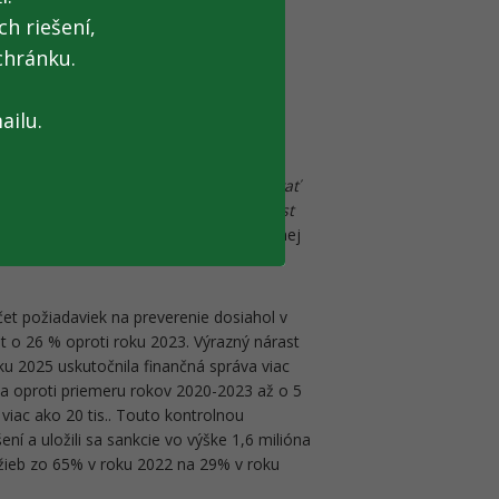
h riešení,
),
chránku.
ailu.
losti, ale ešte dôležitejšie je, že
 povinností a motivovať ich dodržiavať
nto prístup je správny a funguje: nárast
sným dôkazom.“
uviedol prezident finančnej
et požiadaviek na preverenie dosiahol v
 o 26 % oproti roku 2023. Výrazný nárast
oku 2025 uskutočnila finančná správa viac
 a oproti priemeru rokov 2020-2023 až o 5
iac ako 20 tis.. Touto kontrolnou
ní a uložili sa sankcie vo výške 1,6 milióna
žieb zo 65% v roku 2022 na 29% v roku