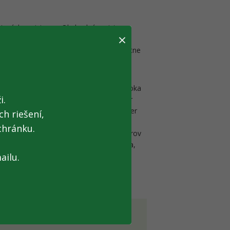
jových registrov – Obchodný register,
×
tov a nebytových priestorov a Register
nnosť podať žiadosť o registráciu u miestne
subjektov, ktoré chce ešte v priebehu roka
i.
do RPO zo zdrojových registrov: Register
 Register finančných poradcov, Register
h riešení,
íkov, Zoznam prekladateľov a Register
chránku.
na základe údajov z vymenovaných registrov
 z úradnej moci až na základe oznámenia,
eľstva SR. Finančná správa bude
ailu.
rejnosť.