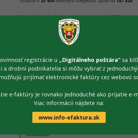
vzrástol o
25 458
daňových subjektov, spolu na
187 428
.
Pre daňové subjekty, ktoré nie sú zapísané do RPO zo zdro
Živnostenský register, Register spoločenstiev vlastníkov by
pozemkových spoločenstiev, platí naďalej legislatívna povi
príslušného správcu dane.
Finančná správa intenzívne pracuje na rozširovaní množiny 
ovinnosť registrácie u
„Digitálneho poštára“
sa blíž
2025 registrovať z úradnej moci, a to o subjekty zapísané 
taxislužby, Zoznam advokátov, Zoznam daňových poradcov,
ci a drobní podnikatelia si môžu vybrať z jednoduchýc
poľovníckych organizácií, Zoznam znalcov, Zoznam tlmočn
možňujú prijímať elektronické faktúry cez webovú s
fyzických osôb v športe. Pričom je dôležité upozorniť, že 
bude správca dane vykonávať registráciu na daň z príjmov
ktoré bude zverejnené na webovom sídle Finančného riadit
atie e-faktúry je rovnako jednoduché ako prijatie e-m
samozrejme o tomto rozšírení informovať podnikateľskú ve
Viac informácii nájdete na:
www.info-efaktura.sk
DOKUMENT: