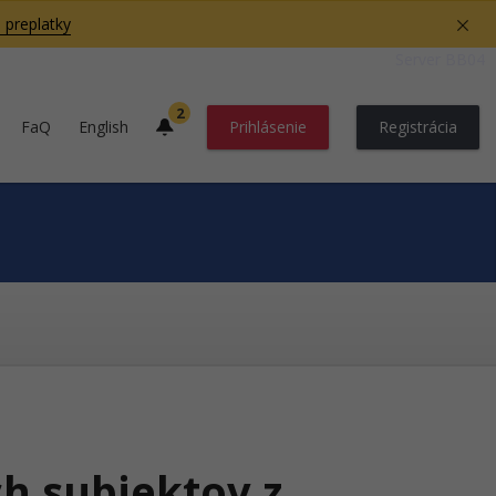
 preplatky
Server BB04
2
FaQ
English
Prihlásenie
Registrácia
h subjektov z