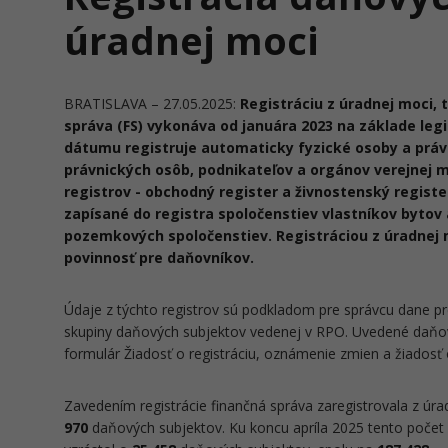
úradnej moci
BRATISLAVA – 27.05.2025:
Registráciu z úradnej moci, 
správa (FS) vykonáva od januára 2023 na základe legi
dátumu registruje automaticky fyzické osoby a práv
právnických osôb, podnikateľov a orgánov verejnej mo
registrov - obchodný register a živnostenský register
zapísané do registra spoločenstiev vlastníkov bytov 
pozemkových spoločenstiev. Registráciou z úradnej m
povinnosť pre daňovníkov.
Údaje z týchto registrov sú podkladom pre správcu dane pre
skupiny daňových subjektov vedenej v RPO. Uvedené daňov
formulár Žiadosť o registráciu, oznámenie zmien a žiadosť o
Zavedením registrácie finančná správa zaregistrovala z úr
970
daňových subjektov. Ku koncu apríla 2025 tento počet