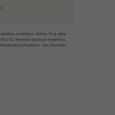
o]
oplatkov a colníctva. Úlohou FS je výber
u SR a EÚ. Finančná správa je modernou
elektronickú komunikáciu. Viac informácií