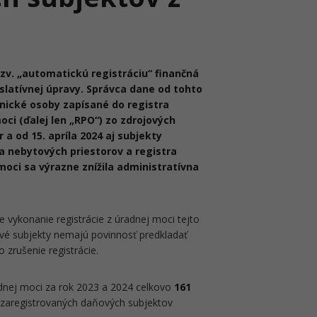
tzv. „automatickú registráciu“ finančná
slatívnej úpravy. Správca dane od tohto
nické osoby zapísané do registra
ci (ďalej len „RPO“) zo zdrojových
 a od 15. apríla 2024 aj subjekty
a nebytových priestorov a registra
oci sa výrazne znížila administratívna
 vykonanie registrácie z úradnej moci tejto
é subjekty nemajú povinnosť predkladať
 zrušenie registrácie.
adnej moci za rok 2023 a 2024 celkovo
161
 zaregistrovaných daňových subjektov