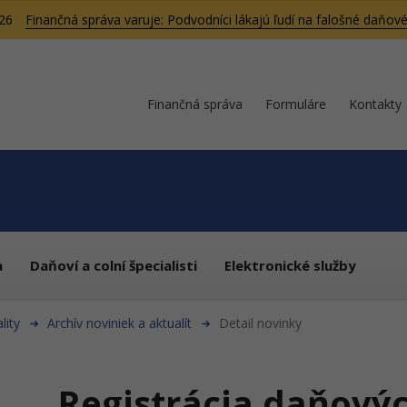
026
Finančná správa varuje: Podvodníci lákajú ľudí na falošné daňové
Finančná správa
Formuláre
Kontakty
a
Daňoví a colní špecialisti
Elektronické služby
lity
Archív noviniek a aktualít
Detail novinky
Registrácia daňovýc