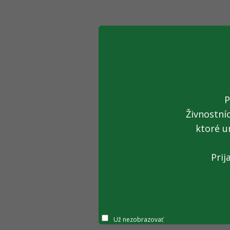
P
Živnostní
ktoré u
Prij
Už nezobrazovať