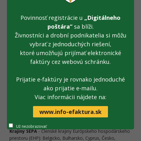
IBAN je tvorený z predčísla účtu a základného účtu
daňového subjektu (OÚD), musí si ho daňový
subjekt vygenerovať sám.
Povinnosť registrácie u
„Digitálneho
poštára“
sa blíži.
Na prevod účtu do formátu IBAN použite validátor
Živnostníci a drobní podnikatelia si môžu
IBAN - GENERÁTOR/VALIDÁTOR.
vybrať z jednoduchých riešení,
ktoré umožňujú prijímať elektronické
Variabilný symbol sa uvádza podľa
Vyhlášky MF SR
faktúry cez webovú schránku.
č. 378/2011 Z. z. o spôsobe označovania platby
dane
(Príloha č. 1 a Príloha č. 2).
Prijatie e-faktúry je rovnako jednoduché
ako prijatie e-mailu.
Viac informácii nájdete na:
Vyššie uvedené upozornenie sa nachádza aj pri jednotlivých
daniach v časti „Zaplatenie dane“ alebo „Finančné
www.info-efaktura.sk
vyrovnanie“.
Už nezobrazovať
Krajiny SEPA
- Členské krajiny Európskeho hospodárskeho
priestoru (EHP): Belgicko, Bulharsko, Cyprus, Česko,