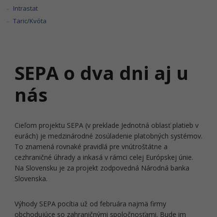
Intrastat
Taric/Kvóta
SEPA o dva dni aj u
nás
Cieľom projektu SEPA (v preklade Jednotná oblasť platieb v
eurách) je medzinárodné zosúladenie platobných systémov.
To znamená rovnaké pravidlá pre vnútroštátne a
cezhraničné úhrady a inkasá v rámci celej Európskej únie.
Na Slovensku je za projekt zodpovedná Národná banka
Slovenska.
Výhody SEPA pocítia už od februára najmä firmy
obchodujúce so zahraničnými spoločnosťami. Bude im