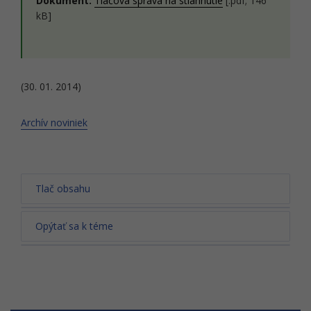
Dokument:
Tlačová správa na stiahnutie
[.pdf; 146
kB]
(30. 01. 2014)
Archív noviniek
Tlač obsahu
Opýtať sa k téme