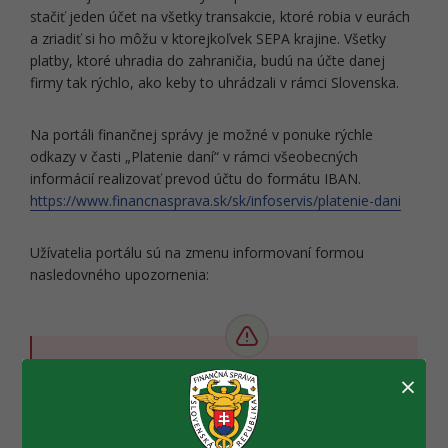
stačiť jeden účet na všetky transakcie, ktoré robia v eurách
a zriadiť si ho môžu v ktorejkoľvek SEPA krajine. Všetky
platby, ktoré uhradia do zahraničia, budú na účte danej
firmy tak rýchlo, ako keby to uhrádzali v rámci Slovenska.
Na portáli finančnej správy je možné v ponuke rýchle
odkazy v časti „Platenie daní“ v rámci všeobecných
informácií realizovať prevod účtu do formátu IBAN.
https://www.financnasprava.sk/sk/infoservis/platenie-dani
Užívatelia portálu sú na zmenu informovaní formou
nasledovného upozornenia:
×
Upozornenie:
Od 1.2.2014 sa číslo účtu uvádza vo formáte
medzinárodného bankového účtu – IBAN. Keďže