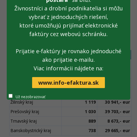
2013 sme dostali cca 300 podnetov. Po spustení Národnej
Živnostníci a drobní podnikatelia si môžu
bločkovej lotérie, začiatkom septembra,
počet
nahlásených bločkov stúpol sedemnásobne a do
vybrať z jednoduchých riešení,
dnešného dňa občania nahlásili cca 2 180 bločkov.
ktoré umožňujú prijímať elektronické
faktúry cez webovú schránku.
Štatistika podľa krajov:
Prijatie e-faktúry je rovnako jednoduché
Kraj
Počet kontrol
Suma sankcií
ako prijatie e-mailu.
Bratislavský kraj
1 754
65 440,- eur
Viac informácii nájdete na:
Trenčiansky kraj
1 414
52 635,-
eur
www.info-efaktura.sk
Nitriansky kraj
1 193
35 204,- eur
Košický kraj
1 155
30 396,- eur
Už nezobrazovať
Žilinský kraj
1 119
30 941,- eur
Prešovský kraj
1 030
39 703,- eur
Trnavský kraj
889
8 673,- eur
Banskobystrický kraj
738
29 665,- eur