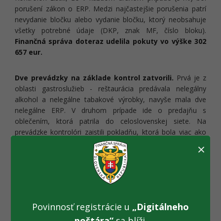
porušení zákon o ERP. Medzi najčastejšie porušenia patrí
nevydanie bločku alebo vydanie bločku, ktorý neobsahuje
všetky potrebné údaje (DKP, znak MF, číslo bloku).
Finančná správa doteraz udelila pokuty vo výške 302
657 eur.
Dve prevádzky na základe kontrol zatvorili.
Prvá je z
oblasti gastroslužieb - reštaurácia predávala nelegálny
alkohol a nelegálne tabakové výrobky, navyše mala dve
nelegálne ERP. V druhom prípade ide o predajňu s
oblečením, ktorá patrila do celoslovenskej siete. Na
prevádzke kontrolóri zaistili pokladňu, ktorá bola viac ako
rok oficiálne odhlásená na daňovom úrade. Následne
×
zaistili aj tovar a zavreli celú predajňu.
Pracovníci finančnej správy kontrolujú dodržiavanie zákona
o ERP počas celého roka. Podozrivé bločky resp. nevydanie
bločkov môžu občania nahlásiť od marca 2013, kedy bola
Povinnosť registrácie u
„Digitálneho
spustená
pokladnica@financnasprava.sk
. Do konca augusta
poštára“
sa blíži.