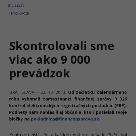
Intrastat
Taric/Kvóta
Skontrolovali sme
viac ako 9 000
prevádzok
BRATISLAVA – 22. 10. 2013:
Od začiatku kalendárneho
roka vykonali zamestnanci finančnej správy 9 326
kontrol elektronických registračných pokladníc (ERP).
Podnety nám nahlásili aj občania, ktorí posielali svoje
bločky na
pokladnica@financnasprava.sk
.
Kontrolóri zistili, že v každom druhom prípade (54%) bol