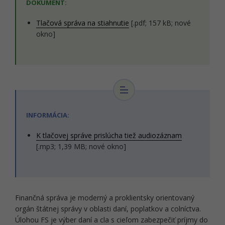
DOKUMENT:
Tlačová správa na stiahnutie
[.pdf; 157 kB; nové
okno]
INFORMÁCIA:
K tlačovej správe prislúcha tiež audiozáznam
[.mp3; 1,39 MB; nové okno]
Finančná správa je moderný a proklientsky orientovaný
orgán štátnej správy v oblasti daní, poplatkov a colníctva.
Úlohou FS je výber daní a cla s cieľom zabezpečiť príjmy do