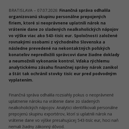
BRATISLAVA – 07.07.2026:
Finančná správa odhalila
organizovanú skupinu personálne prepojených
firiem, ktoré si neoprávnene uplatnili nárok na
vrátenie dane zo sladených nealkoholických nápojov
vo výške viac ako 543-tisíc eur. Spoločnosti založené
rovnakými osobami z východného Slovenska a
následne prevedené na nekontaktných poľských
konateľov nepredložili správcovi dane žiadne doklady
a neumožnili vykonanie kontrol. Vďaka rýchlemu
analytickému zásahu finančnej správy nárok zanikol
a štát tak ochránil stovky tisíc eur pred podvodným
vyplatením.
Finančná správa odhalila rozsiahly pokus o neoprávnené
uplatnenie nároku na vrátenie dane zo sladených
nealkoholických nápojov. Analytici identifikovali personálne
prepojenú skupinu exportérov, ktorí si uplatnili nárok na
vrátenie dane vo výške presahujúcej 543-tisíc eur, hoci naň
nemali žiadny zákonný dôvod.