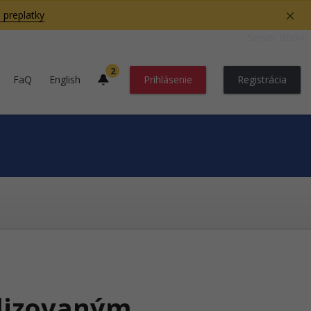
 preplatky
Server BB04
2
FaQ
English
Prihlásenie
Registrácia
lizovaným