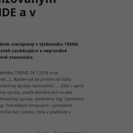
DE a v
lánok zverejnený v týždenníku TREND
zazneli zavádzajúce a nepravdivé
ovné stanovisko.
ýždenníku TREND 26.7.2018 a na
nie:
„L. Bašternák by pritom od štátu
ančnej správy neumožnili. ... Ešte v apríli
ej správy, podľa ktorého bol na obe
finančnej správy, konkrétne Ing. Danielom
Ing. Františkom Imreczem – prezident
nčila bez nálezu, teda v podstate v