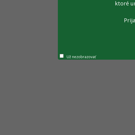
ktoré u
Prij
Už nezobrazovať