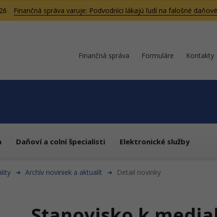
026
Finančná správa varuje: Podvodníci lákajú ľudí na falošné daňové
Finančná správa
Formuláre
Kontakty
a
Daňoví a colní špecialisti
Elektronické služby
lity
Archív noviniek a aktualít
Detail novinky
Stanovisko k media