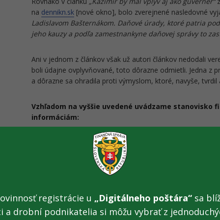
Rovnako v článku
„Kažimír by mal vplyv aj ako guvernér“
z
na
dennikn.sk
[nové okno], bolo zverejnené nasledovné vyj
Ladislavom Bašternákom. Daňové úrady, ktoré patria pod I
jeho kauzy a podľa zamestnankyne daňovej správy to zasta
Ani v jednom z článkov však už autori článkov nedodali ver
boli údajne ovplyvňované, toto dôrazne odmietli. Jedna z 
a dôrazne sa ohradila proti výmyslom, ktoré, navyše, tvrdi
Vzhľadom na vyššie uvedené uvádzame stanovisko fi
informáciám:
„Finančná správa koná v každom daňovom prípade rovnako 
dôležité si uvedomiť, že prípad sa vzťahuje na obdobie r
nachádzala v katastrofálnom stave z pohľadu informačnýc
žiadne analytické systémy, ktoré by dokázali vyhodnocova
zapojených subjektov do daného reťazca. Chýbal funkčný 
ovinnosť registrácie u
„Digitálneho poštára“
sa blíž
možné transakcie vyhodnotiť ako rizikové. Išlo o kolaps 
pre daňové podvody. Dnes je stav taký, že po zavedení k
ci a drobní podnikatelia si môžu vybrať z jednoduchýc
dodávateľský reťazec, využívame totiž analytické systémy