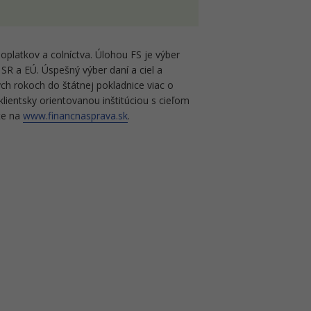
oplatkov a colníctva. Úlohou FS je výber
SR a EÚ. Úspešný výber daní a ciel a
ch rokoch do štátnej pokladnice viac o
klientsky orientovanou inštitúciou s cieľom
ete na
www.financnasprava.sk
.