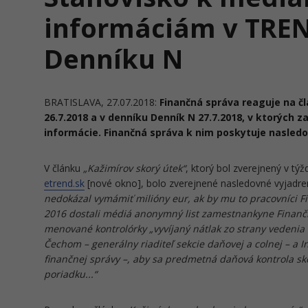
informáciám v TREN
Denníku N
BRATISLAVA, 27.07.2018:
Finančná správa reaguje na č
26.7.2018 a v denníku Denník N 27.7.2018, v ktorých 
informácie. Finančná správa k nim poskytuje nasled
V článku
„Kažimírov skorý útek“
, ktorý bol zverejnený v t
etrend.sk
[nové okno], bolo zverejnené nasledovné vyjadre
nedokázal vymámiť milióny eur, ak by mu to pracovníci Fin
2016 dostali médiá anonymný list zamestnankyne Finančn
menované kontrolórky „vyvíjaný nátlak zo strany vedenia 
Čechom – generálny riaditeľ sekcie daňovej a colnej – a 
finančnej správy –, aby sa predmetná daňová kontrola sko
poriadku...“