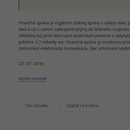
Finančná správa je orgánom štátnej správy v oblasti daní, p
daní a cla s cieľom zabezpečiť príjmy do štátneho rozpočtu 
efektívny boj proti daňovými podvodom priniesol v uplynulý
približne 3,7 miliardy eur. Finančná správa je modernou pro
zintenzívniť elektronickú komunikáciu. Viac informácií nájd
(27. 07. 2018)
Archív noviniek
Tlač obsahu
Opýtať sa k téme