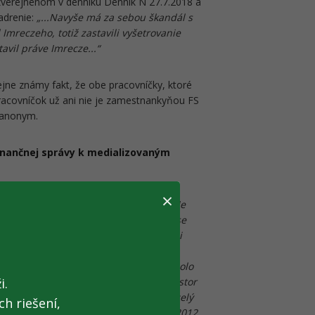
verejnenom v denníku Denník N 27.7.2018 a
adrenie:
„...Navyše má za sebou škandál s
mreczeho, totiž zastavili vyšetrovanie
vil práve Imrecze...“
ejne známy fakt, že obe pracovníčky, ktoré
pracovníčok už ani nie je zamestnankyňou FS
l anonym.
nančnej správy k medializovaným
×
dôsledne a v súlade s legislatívou. Je
oku 2012. Finančná správa sa v tom čase
h systémov. Faktom je, že neexistovali
ť transakcie z pohľadu všetkých
dátový sklad, na základe ktorého by bolo
i.
informačného systému a ten otvára priestor
ontrolného výkazu vieme skontrolovať celý
h riešení,
, ktoré nám vyhodnocujú rizikovosť. V 2012