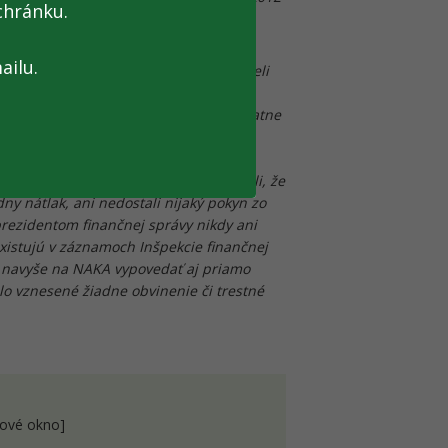
chránku.
ailu.
 dopadla dobre a kontrolórky ju uzavreli
dieť, opakujeme, neexistovali žiadne
anci správcu dane (kontrolóri) samostatne
ový poriadok) a o zmene a doplnení
nosť do priebehu daňových kontrol
nuté zamestnankyne verejne deklarovali, že
dny nátlak, ani nedostali nijaký pokyn zo
rezidentom finančnej správy nikdy ani
existujú v záznamoch Inšpekcie finančnej
bol navyše na NAKA vypovedať aj priamo
olo vznesené žiadne obvinenie či trestné
nové okno]