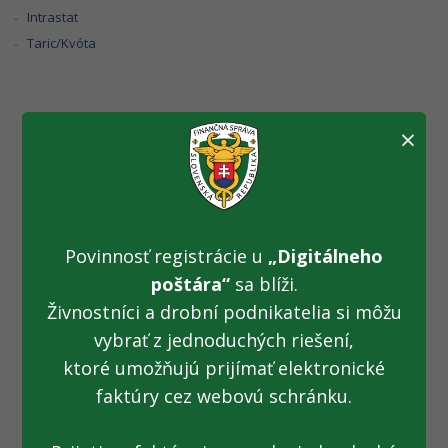
Intrastat
Taric/Kvóta
×
Plánovaná údržba
Portálu FS –
10.09.2019
Povinnosť registrácie u
„Digitálneho
poštára“
sa blíži.
Oznamujeme verejnosti, že 10.09.2019 v čase od 18:00
Živnostníci a drobní podnikatelia si môžu
hod. do 23:59 hod. bude prebiehať plánovaná údržba
vybrať z jednoduchých riešení,
portálu FS.
ktoré umožňujú prijímať elektronické
faktúry cez webovú schránku.
V uvedenom čase bude portál FS a jeho služby nedostupné.
Nedostupné bude aj podávanie pomocou aplikácie eDane.