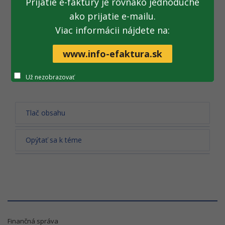
Prijatie e-faktúry je rovnako jednoduché
Ospravedlňujeme sa za prípadné komplikácie.
ako prijatie e-mailu.
Viac informácii nájdete na:
(09. 09. 2019)
www.info-efaktura.sk
Archív tlačových správ
Už nezobrazovať
Tlač obsahu
Opýtať sa k téme
Finančná správa