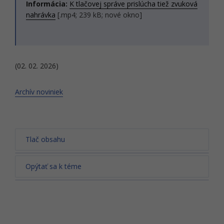
Informácia:
K tlačovej správe prislúcha tiež zvuková
nahrávka
[.mp4; 239 kB; nové okno]
(02. 02. 2026)
Archív noviniek
Tlač obsahu
Opýtať sa k téme