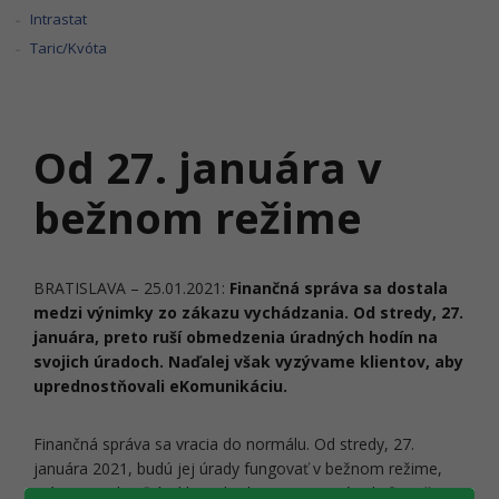
Intrastat
Taric/Kvóta
Od 27. januára v
bežnom režime
BRATISLAVA – 25.01.2021:
Finančná správa sa dostala
medzi výnimky zo zákazu vychádzania. Od stredy, 27.
januára, preto ruší obmedzenia úradných hodín na
svojich úradoch. Naďalej však vyzývame klientov, aby
uprednostňovali eKomunikáciu.
Finančná správa sa vracia do normálu. Od stredy, 27.
januára 2021, budú jej úrady fungovať v bežnom režime,
vrátane podateľní a klientskych centier. Na úrady finančnej