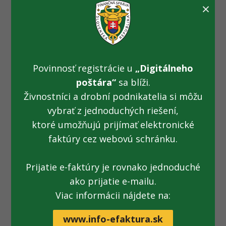
×
správy sa však klienti nedostanú bez negatívneho testu.
Výnimku majú aj osoby, ktoré disponujú informáciou
o pozitívnom teste v čase od 1.11.2020 do 17.1. 2021 alebo
sú zaočkované druhou dávkou vakcíny proti Covid-19
(najskôr po 14 dňoch).
Povinnosť registrácie u
„Digitálneho
Finančná správa však naďalej vyzýva klientov, aby v záujme
poštára“
sa blíži.
zníženia šírenia pandémie uprednostnili elektronickú
Živnostníci a drobní podnikatelia si môžu
komunikáciu alebo call centrum finančnej správy
vybrať z jednoduchých riešení,
(048/4317222) a úrady navštevovali len v nevyhnutných
ktoré umožňujú prijímať elektronické
prípadoch. V prípade návštevy úradov vás zároveň prosíme
o dodržiavanie prísnych protiepidemiologických opatrení.
faktúry cez webovú schránku.
Prijatie e-faktúry je rovnako jednoduché
ako prijatie e-mailu.
Dokument:
Tlačová správa na stiahnutie
[.pdf; 121
Viac informácii nájdete na:
kB; nové okno]
www.info-efaktura.sk