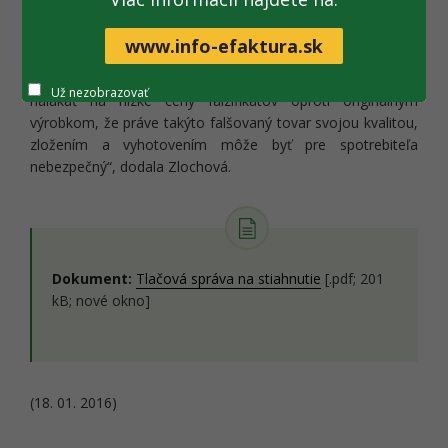
ochranných známok MICHAEL KORS, GUCCI, LOUIS
VUITTON, NICER DICER, DISNEY, LEGO, NIKE a iné.
www.info-efaktura.sk
„Upozorňujeme predovšetkým kupujúcich, ktorí sa dajú
Už nezobrazovať
nalákať na nízke ceny falzifikátov oproti originálnym
výrobkom, že práve takýto falšovaný tovar svojou kvalitou,
zložením a vyhotovením môže byť pre spotrebiteľa
nebezpečný“, dodala Zlochová.
Dokument:
Tlačová správa na stiahnutie
[.pdf; 201
kB; nové okno]
(18. 01. 2016)