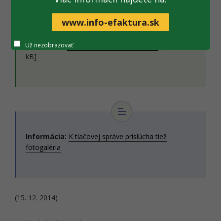
www.info-efaktura.sk
Už nezobrazovať
Dokument:
Tlačová správa na stiahnutie
[.pdf; 196
kB]
Informácia:
K tlačovej správe prislúcha tiež
fotogaléria
(15. 12. 2014)