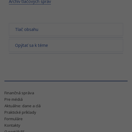
Archív tlačových správ
Tlač obsahu
Opýtať sa k téme
Finančná správa
Pre médiá
Aktuálne: dane a clá
Praktické príklady
Formuláre
Kontakty
O portáli FS