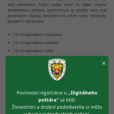
šesť exemplárov živých rastlín, ktoré sa vďaka svojmu
atraktívnemu vzhľadu, výnimočnosti aj vysokej cene stali
predmetom záujmu zberateľov na celom svete. Slovenský
zberateľ si dal doviezť:
1 ks Encephalartos trispinosus
1 ks Encephalartos lehmanii
1 ks Encephalartos caffer
3 ks Encephalartos princeps
×
Cykasy sa podobajú na menšie palmy a patria medzi
najstaršie živé organizmy na svete. Vo svete nájdeme viac
ako 300 druhov tejto rastliny.
Povinnosť registrácie u
„Digitálneho
Colníci pri kontrole zistili, že vývozné povolenie na základe
poštára“
sa blíži.
Dohovoru CITES o medzinárodnom obchode s ohrozenými
Živnostníci a drobní podnikatelia si môžu
druhmi voľne žijúcich živočíchov a rastlín nepotvrdil úrad pri
vývoze tovaru z Južnej Afriky. Po komunikácii s výkonným