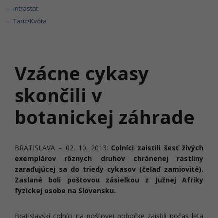
Intrastat
Taric/Kvóta
Vzácne cykasy
skončili v
botanickej záhrade
BRATISLAVA – 02. 10. 2013:
Colníci zaistili šesť živých
exemplárov rôznych druhov chránenej rastliny
zaraďujúcej sa do triedy cykasov (čeľaď zamiovité).
Zaslané boli poštovou zásielkou z Južnej Afriky
fyzickej osobe na Slovensku.
Bratislavskí colníci na poštovej pobočke zaistili počas leta