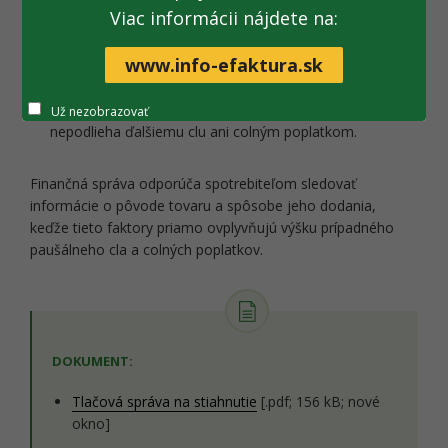
Viac informácii nájdete na:
Tovar v bežnom sklade predajcu v EÚ
www.info-efaktura.sk
Ak je tovar už prepustený do voľného obehu a nachádza
sa v sklade predajcu v EÚ, colné konanie už prebehlo a
clo bolo zaplatené. Následný predaj v rámci EÚ
Už nezobrazovať
nepodlieha ďalšiemu clu ani colným poplatkom.
Finančná správa odporúča spotrebiteľom sledovať
informácie o pôvode tovaru a spôsobe jeho dodania,
keďže tieto faktory priamo ovplyvňujú výšku prípadného
paušálneho cla a colných poplatkov.
DOKUMENT:
Tlačová správa na stiahnutie
[.pdf; 156 kB; nové
okno]