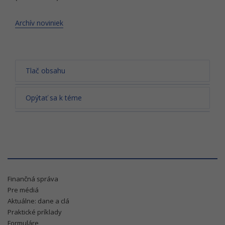
Archív noviniek
Tlač obsahu
Opýtať sa k téme
Finančná správa
Pre médiá
Aktuálne: dane a clá
Praktické príklady
Formuláre