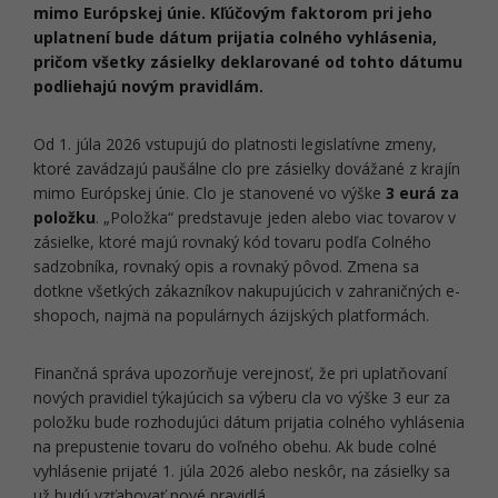
mimo Európskej únie. Kľúčovým faktorom pri jeho
uplatnení bude dátum prijatia colného vyhlásenia,
pričom všetky zásielky deklarované od tohto dátumu
podliehajú novým pravidlám.
Od 1. júla 2026 vstupujú do platnosti legislatívne zmeny,
ktoré zavádzajú paušálne clo pre zásielky dovážané z krajín
mimo Európskej únie. Clo je stanovené vo výške
3 eurá za
položku
. „Položka“ predstavuje jeden alebo viac tovarov v
zásielke, ktoré majú rovnaký kód tovaru podľa Colného
sadzobníka, rovnaký opis a rovnaký pôvod. Zmena sa
dotkne všetkých zákazníkov nakupujúcich v zahraničných e-
shopoch, najmä na populárnych ázijských platformách.
Finančná správa upozorňuje verejnosť, že pri uplatňovaní
nových pravidiel týkajúcich sa výberu cla vo výške 3 eur za
položku bude rozhodujúci dátum prijatia colného vyhlásenia
na prepustenie tovaru do voľného obehu. Ak bude colné
vyhlásenie prijaté 1. júla 2026 alebo neskôr, na zásielky sa
už budú vzťahovať nové pravidlá.