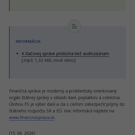
INFORMÁCIA:
K tlačovej správe prislúcha tiež audiozáznam
[.mp3; 1,32 MB; nové okno]
Finančná správa je moderný a proklientsky orientovaný
orgán štátnej správy v oblasti daní, poplatkov a colníctva.
Úlohou FS je výber daní a cla s cieľom zabezpečiť príjmy do
štátneho rozpočtu SR a EÚ. Viac informácií nájdete na
www.financnasprava.sk
.
(15. 06. 2026)