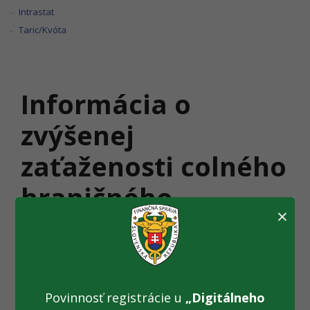
Intrastat
Taric/Kvóta
Informácia o
zvýšenej
zaťaženosti colného
hraničného
×
priechodu Vyšné
Nemecké - Užhorod
Povinnosť registrácie u
„Digitálneho
Bratislava – 25.3.2013:
Finančné riaditeľstvo Slovenskej