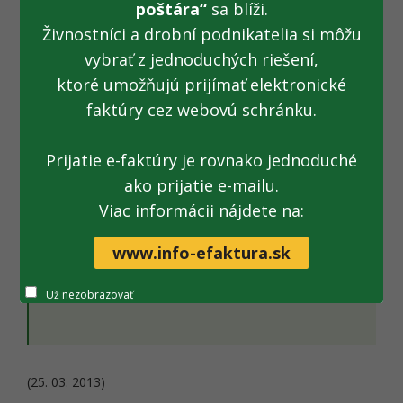
poštára“
sa blíži.
republiky oznamuje podnikateľskej a cestujúcej
verejnosti,
že v nadväznosti na informáciu Národného
Živnostníci a drobní podnikatelia si môžu
daňového a colného úradu Maďarskej republiky o začatí
vybrať z jednoduchých riešení,
rekonštrukčných prác na cestnom colnom hraničnom
ktoré umožňujú prijímať elektronické
priechode Maďarskej republiky a Ukrajiny Záhony a Čop v
faktúry cez webovú schránku.
období od 07.03.2013 do 13.06.2013, sa očakáva zvýšená
zaťaženosť cestného hraničného priechodu Slovenskej
republiky a Ukrajiny Vyšné Nemecké – Užhorod v
Prijatie e-faktúry je rovnako jednoduché
uvedenom období na pracoviskách osobná a nákladná
ako prijatie e-mailu.
doprava.
Viac informácii nájdete na:
www.info-efaktura.sk
Dokument:
Tlačová správa na stiahnutie
Už nezobrazovať
(25. 03. 2013)