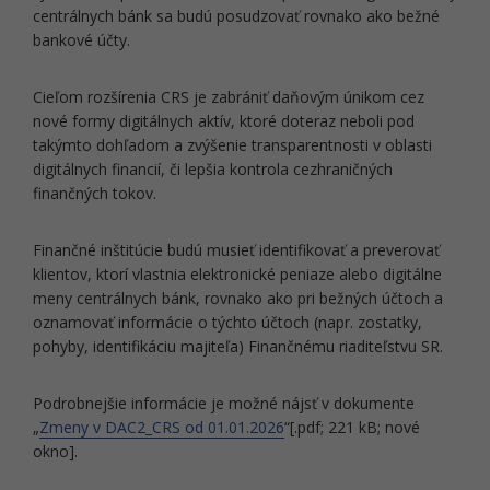
centrálnych bánk sa budú posudzovať rovnako ako bežné
bankové účty.
Cieľom rozšírenia CRS je zabrániť daňovým únikom cez
nové formy digitálnych aktív, ktoré doteraz neboli pod
takýmto dohľadom a zvýšenie transparentnosti v oblasti
digitálnych financií, či lepšia kontrola cezhraničných
finančných tokov.
Finančné inštitúcie budú musieť identifikovať a preverovať
klientov, ktorí vlastnia elektronické peniaze alebo digitálne
meny centrálnych bánk, rovnako ako pri bežných účtoch a
oznamovať informácie o týchto účtoch (napr. zostatky,
pohyby, identifikáciu majiteľa) Finančnému riaditeľstvu SR.
Podrobnejšie informácie je možné nájsť v dokumente
„
Zmeny v DAC2_CRS od 01.01.2026
“[.pdf; 221 kB; nové
okno].