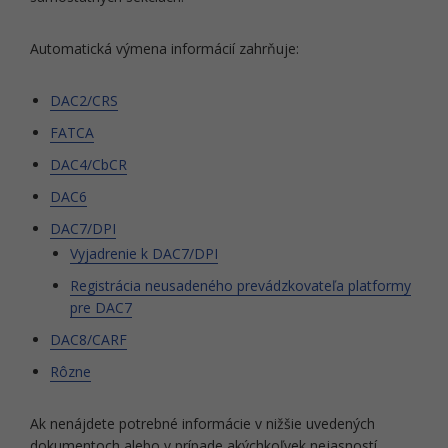
Automatická výmena informácií zahrňuje:
DAC2/CRS
FATCA
DAC4/CbCR
DAC6
DAC7/DPI
Vyjadrenie k DAC7/DPI
Registrácia neusadeného prevádzkovateľa platformy
pre DAC7
DAC8/CARF
Rôzne
Ak nenájdete potrebné informácie v nižšie uvedených
dokumentoch alebo v prípade akýchkoľvek nejasností