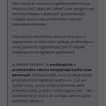
daní a ktorý do slovenskej legislatívy implementuje
smernicu DAC7 (ďalej len „zákon“) sme zaregistrovali
množstvo článkov v printových aj internetových
médiách, ktoré k tejto problematike uvádzajú
nepravdivé informácie.
Najčastejšou informáciou, ktorá je nesprávna a
napriek tomu sa veľmi často opakuje, je informácia o
novej povinnosti registrácie pre DAC7 v prípade
predávajúcich na digitálnych platformách.
Je dôležité zdôrazniť, že
predávajúcim z
predmetného zákona nevyplývajú žiadne nové
povinnosti
. Povinnosť osôb, ktoré dosahujú príjmy
prostredníctvom digitálnych platforiem, či už ako
fyzické osoby, fyzické osoby podnikatelia alebo
právnické osoby, je platiť z týchto príjmov daň. Táto
povinnosť nie je nová a ani sa nijako nemení vyššie
uvedeným zákonom.