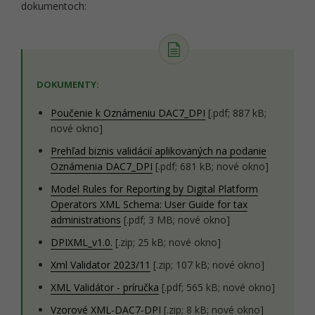
dokumentoch:
DOKUMENTY:
Poučenie k Oznámeniu DAC7_DPI
[.pdf; 887 kB;
nové okno]
Prehľad biznis validácií aplikovaných na podanie
Oznámenia DAC7_DPI
[.pdf; 681 kB; nové okno]
Model Rules for Reporting by Digital Platform
Operators XML Schema: User Guide for tax
administrations
[.pdf; 3 MB; nové okno]
DPIXML_v1.0.
[.zip; 25 kB; nové okno]
Xml Validator 2023/11
[.zip; 107 kB; nové okno]
XML Validátor - príručka
[.pdf; 565 kB; nové okno]
Vzorové XML-DAC7-DPI
[.zip; 8 kB; nové okno]