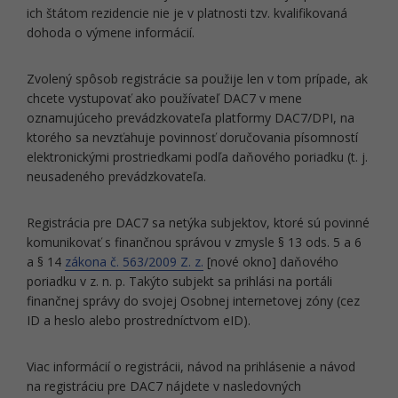
ich štátom rezidencie nie je v platnosti tzv. kvalifikovaná
dohoda o výmene informácií.
Zvolený spôsob registrácie sa použije len v tom prípade, ak
chcete vystupovať ako používateľ DAC7 v mene
oznamujúceho prevádzkovateľa platformy DAC7/DPI, na
ktorého sa nevzťahuje povinnosť doručovania písomností
elektronickými prostriedkami podľa daňového poriadku (t. j.
neusadeného prevádzkovateľa.
Registrácia pre DAC7 sa netýka subjektov, ktoré sú povinné
komunikovať s finančnou správou v zmysle § 13 ods. 5 a 6
a § 14
zákona č. 563/2009 Z. z.
[nové okno] daňového
poriadku v z. n. p. Takýto subjekt sa prihlási na portáli
finančnej správy do svojej Osobnej internetovej zóny (cez
ID a heslo alebo prostredníctvom eID).
Viac informácií o registrácii, návod na prihlásenie a návod
na registráciu pre DAC7 nájdete v nasledovných