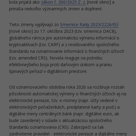
bola prijatá ako
zákon č. 200/2025 Z. z.
[nové okno] a
prináša niekoľko významných zmien a doplnení.
Tieto zmeny vyplývajú zo
Smernice Rady 2023/2226/EÚ
[nové okno] zo 17. októbra 2023 (tzv. smernica DAC8),
globálneho rámca pre automatickú výmenu informácií o
kryptoaktívach (tzv. CARF) a z revidovaného spoločného
štandardu na oznamovanie informácií o finančných účtoch
(tzv. amended CRS). Novela reaguje na potrebu
efektívnejšieho boja proti daňovým únikom a praniu
špinavých peňazí v digitálnom priestore.
Od oznamovacieho obdobia roka 2026 sa rozširuje rozsah
pôsobnosti automatickej výmeny o finančných účtoch aj na
elektronické peniaze, tzv. e-money (napr. účty vedené v
elektronických peňaženkách, predplatené karty a pod.) a
digitálne meny centrálnych bánk (napr. digitálne euro, ak
bude zavedené) v súlade s aktualizáciou spoločného
štandardu oznamovania (CRS). Zabezpečí sa tak
zjednotenie pravidiel - elektronické peniaze a digitálne meny