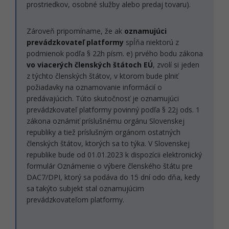
prostriedkov, osobné služby alebo predaj tovaru).
Zároveň pripomíname, že ak
oznamujúci
prevádzkovateľ platformy
spĺňa niektorú z
podmienok podľa § 22h písm. e) prvého bodu zákona
vo viacerých členských štátoch EÚ
, zvolí si jeden
z týchto členských štátov, v ktorom bude plniť
požiadavky na oznamovanie informácií o
predávajúcich. Túto skutočnosť je oznamujúci
prevádzkovateľ platformy povinný podľa § 22j ods. 1
zákona oznámiť príslušnému orgánu Slovenskej
republiky a tiež príslušným orgánom ostatných
členských štátov, ktorých sa to týka. V Slovenskej
republike bude od 01.01.2023 k dispozícii elektronický
formulár Oznámenie o výbere členského štátu pre
DAC7/DPI, ktorý sa podáva do 15 dní odo dňa, kedy
sa takýto subjekt stal oznamujúcim
prevádzkovateľom platformy.