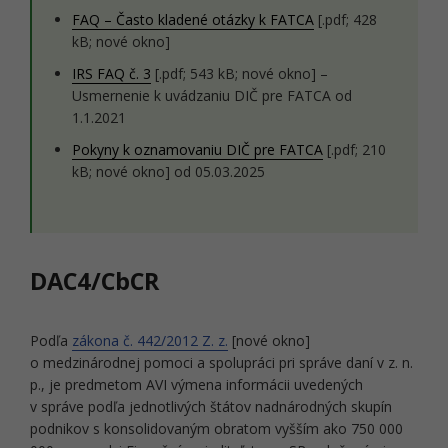
FAQ – Často kladené otázky k FATCA
[.pdf; 428
kB; nové okno]
IRS FAQ č. 3
[.pdf; 543 kB; nové okno] –
Usmernenie k uvádzaniu DIČ pre FATCA od
1.1.2021
Pokyny k oznamovaniu DIČ pre FATCA
[.pdf; 210
kB; nové okno] od 05.03.2025
DAC4/CbCR
Podľa
zákona č. 442/2012 Z. z.
[nové okno]
o medzinárodnej pomoci a spolupráci pri správe daní v z. n.
p., je predmetom AVI výmena informácii uvedených
v správe podľa jednotlivých štátov nadnárodných skupín
podnikov s konsolidovaným obratom vyšším ako 750 000