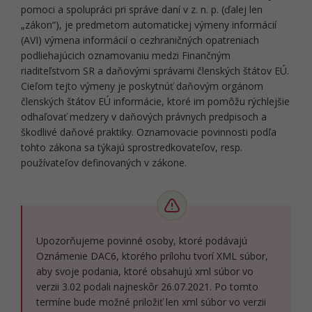
pomoci a spolupráci pri správe daní v z. n. p. (ďalej len
„zákon“), je predmetom automatickej výmeny informácií
(AVI) výmena informácií o cezhraničných opatreniach
podliehajúcich oznamovaniu medzi Finančným
riaditeľstvom SR a daňovými správami členských štátov EÚ.
Cieľom tejto výmeny je poskytnúť daňovým orgánom
členských štátov EÚ informácie, ktoré im pomôžu rýchlejšie
odhaľovať medzery v daňových právnych predpisoch a
škodlivé daňové praktiky. Oznamovacie povinnosti podľa
tohto zákona sa týkajú sprostredkovateľov, resp.
používateľov definovaných v zákone.
Upozorňujeme povinné osoby, ktoré podávajú
Oznámenie DAC6, ktorého prílohu tvorí XML súbor,
aby svoje podania, ktoré obsahujú xml súbor vo
verzii 3.02 podali najneskôr 26.07.2021. Po tomto
termíne bude možné priložiť len xml súbor vo verzii