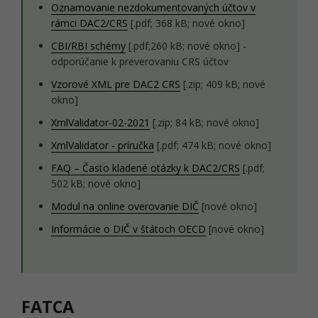
Oznamovanie nezdokumentovaných účtov v
rámci DAC2/CRS
[.pdf; 368 kB; nové okno]
CBI/RBI schémy
[.pdf;260 kB; nové okno] -
odporúčanie k preverovaniu CRS účtov
Vzorové XML pre DAC2 CRS
[.zip; 409 kB; nové
okno]
XmlValidator-02-2021
[.zip; 84 kB; nové okno]
XmlValidator - príručka
[.pdf; 474 kB; nové okno]
FAQ – Často kladené otázky k DAC2/CRS
[.pdf;
502 kB; nové okno]
Modul na online overovanie DIČ
[nové okno]
Informácie o DIČ v štátoch OECD
[nové okno]
FATCA