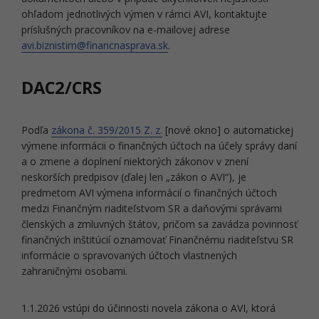
ohľadom jednotlivých výmen v rámci AVI, kontaktujte
príslušných pracovníkov na e-mailovej adrese
avi.biznistim@financnasprava.sk
.
DAC2/CRS
Podľa
zákona č. 359/2015 Z. z.
[nové okno] o automatickej
výmene informácii o finančných účtoch na účely správy daní
a o zmene a doplnení niektorých zákonov v znení
neskorších predpisov (ďalej len „zákon o AVI“), je
predmetom AVI výmena informácií o finančných účtoch
medzi Finančným riaditeľstvom SR a daňovými správami
členských a zmluvných štátov, pričom sa zavádza povinnosť
finančných inštitúcií oznamovať Finančnému riaditeľstvu SR
informácie o spravovaných účtoch vlastnených
zahraničnými osobami.
1.1.2026 vstúpi do účinnosti novela zákona o AVI, ktorá