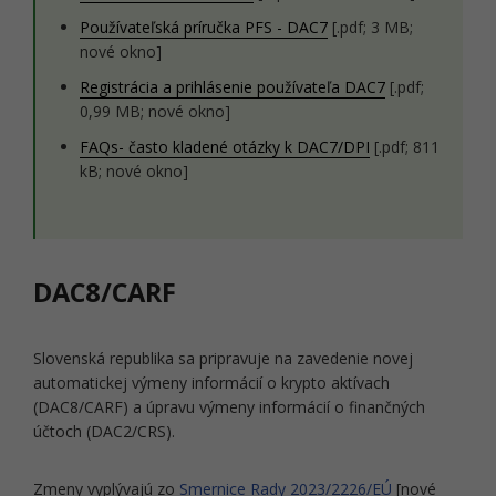
Používateľská príručka PFS - DAC7
[.pdf; 3 MB;
nové okno]
Registrácia a prihlásenie používateľa DAC7
[.pdf;
0,99 MB; nové okno]
FAQs- často kladené otázky k DAC7/DPI
[.pdf; 811
kB; nové okno]
DAC8/CARF
Slovenská republika sa pripravuje na zavedenie novej
automatickej výmeny informácií o krypto aktívach
(DAC8/CARF) a úpravu výmeny informácií o finančných
účtoch (DAC2/CRS).
Zmeny vyplývajú zo
Smernice Rady 2023/2226/EÚ
[nové