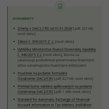
DOKUMENTY:
Zmeny v DAC2_CRS od 01.01.2026
“[.pdf; 221 kB;
nové okno]
Zákon č. 359/2015 Z. z.
[nové okno]
Vyhláška Ministerstva financií Slovenskej republiky
č. 446/2015 Z.z.
[nové okno], ktorou sa
ustanovujú podrobnosti preverovania finančných
účtov oznamujúcimi finančnými inštitúciami
Poučenie na podanie formulára
Oznámenie DAC2/CRS
[.pdf; 627 kB; nové okno]
Prehľad biznis validácií aplikovaných na podanie
Oznámenia DAC2/CRS
[.pdf; 1 MB; nové okno]
Standard for Automatic Exchange of Financial
Account Information in Tax Matters 2ndEdition