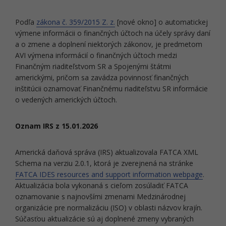
Podľa
zákona č. 359/2015 Z. z.
[nové okno] o automatickej
výmene informácii o finančných účtoch na účely správy daní
a o zmene a doplnení niektorých zákonov, je predmetom
AVI výmena informácií o finančných účtoch medzi
Finančným riaditeľstvom SR a Spojenými štátmi
americkými, pričom sa zavádza povinnosť finančných
inštitúcii oznamovať Finančnému riaditeľstvu SR informácie
o vedených amerických účtoch.
Oznam IRS z 15.01.2026
Americká daňová správa (IRS) aktualizovala FATCA XML
Schema na verziu 2.0.1, ktorá je zverejnená na stránke
FATCA IDES resources and support information webpage
.
Aktualizácia bola vykonaná s cieľom zosúladiť FATCA
oznamovanie s najnovšími zmenami Medzinárodnej
organizácie pre normalizáciu (ISO) v oblasti názvov krajín.
Súčasťou aktualizácie sú aj doplnené zmeny vybraných