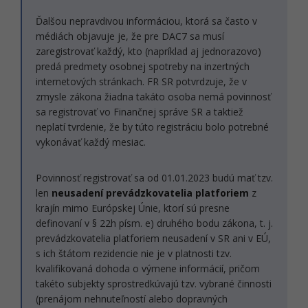
Ďalšou nepravdivou informáciou, ktorá sa často v
médiách objavuje je, že pre DAC7 sa musí
zaregistrovať každý, kto (napríklad aj jednorazovo)
predá predmety osobnej spotreby na inzertných
internetových stránkach. FR SR potvrdzuje, že v
zmysle zákona žiadna takáto osoba nemá povinnosť
sa registrovať vo Finančnej správe SR a taktiež
neplatí tvrdenie, že by túto registráciu bolo potrebné
vykonávať každý mesiac.
Povinnosť registrovať sa od 01.01.2023 budú mať tzv.
len
neusadení prevádzkovatelia platforiem
z
krajín mimo Európskej Únie, ktorí sú presne
definovaní v § 22h písm. e) druhého bodu zákona, t. j.
prevádzkovatelia platforiem neusadení v SR ani v EÚ,
s ich štátom rezidencie nie je v platnosti tzv.
kvalifikovaná dohoda o výmene informácií, pričom
takéto subjekty sprostredkúvajú tzv. vybrané činnosti
(prenájom nehnuteľností alebo dopravných