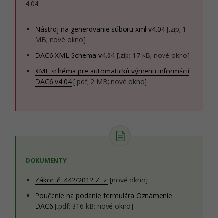
4.04.
Nástroj na generovanie súboru xml v4.04
[.zip; 1
MB; nové okno]
DAC6 XML Schema v4.04
[.zip; 17 kB; nové okno]
XML schéma pre automatickú výmenu informácií
DAC6 v4.04
[.pdf; 2 MB; nové okno]
DOKUMENTY
Zákon č. 442/2012 Z. z.
[nové okno]
Poučenie na podanie formulára Oznámenie
DAC6
[.pdf; 816 kB; nové okno]