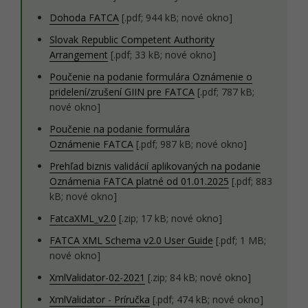
Dohoda FATCA
[.pdf; 944 kB; nové okno]
Slovak Republic Competent Authority
Arrangement
[.pdf; 33 kB; nové okno]
Poučenie na podanie formulára Oznámenie o
pridelení/zrušení GIIN pre FATCA
[.pdf; 787 kB;
nové okno]
Poučenie na podanie formulára
Oznámenie FATCA
[.pdf; 987 kB; nové okno]
Prehľad biznis validácií aplikovaných na podanie
Oznámenia FATCA platné od 01.01.2025
[.pdf; 883
kB; nové okno]
FatcaXML_v2.0
[.zip; 17 kB; nové okno]
FATCA XML Schema v2.0 User Guide
[.pdf; 1 MB;
nové okno]
XmlValidator-02-2021
[.zip; 84 kB; nové okno]
XmlValidator - Príručka
[.pdf; 474 kB; nové okno]