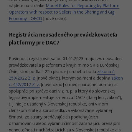
nájdete na stránke
Model Rules for Reporting by Platform
Operators with respect to Sellers in the Sharing and Gig
Economy - OECD
[nové okno].
Registrácia neusadeného prevádzkovateľa
platformy pre DAC7
Povinnosť registrovať sa od 01.01.2023 majú tzv. neusadení
prevádzkovatelia platforiem z krajín mimo SR a Európskej
Únie, ktorí podľa § 22h písm. e) druhého bodu
zákona č.
250/2022 Z. z.
[nové okno], ktorým sa mení a dopĺňa
zákon
č. 442/2012 Z. z.
[nové okno] o medzinárodnej pomoci a
spolupráci pri správe daní v z. n. p. a ktorý do slovenskej
legislatívy implementuje smernicu DAC7 (ďalej len „zákon“),
t. j. nie je usadený v Slovenskej republike, ani v inom
členskom štáte a sprostredkúva vykonávanie vybranej
činnosti zo strany predávajúcich podliehajúcich
oznamovaniu alebo vybranú činnosť zahŕňajúcu prenájom
nehnuteľností nachádzajúcich sa v Slovenskej republike a s