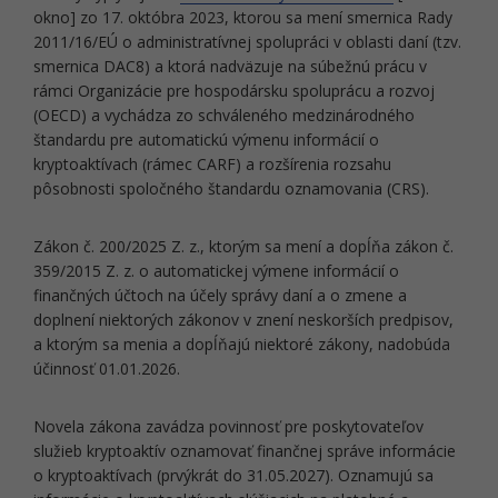
okno] zo 17. októbra 2023, ktorou sa mení smernica Rady
2011/16/EÚ o administratívnej spolupráci v oblasti daní (tzv.
smernica DAC8) a ktorá nadväzuje na súbežnú prácu v
rámci Organizácie pre hospodársku spoluprácu a rozvoj
(OECD) a vychádza zo schváleného medzinárodného
štandardu pre automatickú výmenu informácií o
kryptoaktívach (rámec CARF) a rozšírenia rozsahu
pôsobnosti spoločného štandardu oznamovania (CRS).
Zákon č. 200/2025 Z. z., ktorým sa mení a dopĺňa zákon č.
359/2015 Z. z. o automatickej výmene informácií o
finančných účtoch na účely správy daní a o zmene a
doplnení niektorých zákonov v znení neskorších predpisov,
a ktorým sa menia a dopĺňajú niektoré zákony, nadobúda
účinnosť 01.01.2026.
Novela zákona zavádza povinnosť pre poskytovateľov
služieb kryptoaktív oznamovať finančnej správe informácie
o kryptoaktívach (prvýkrát do 31.05.2027). Oznamujú sa