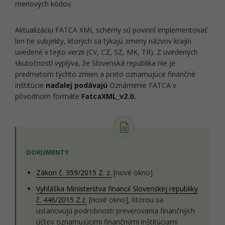
menových kódov.
Aktualizáciu FATCA XML schémy sú povinní implementovať
len tie subjekty, ktorých sa týkajú zmeny názvov krajín
uvedené v tejto verzii (CV, CZ, SZ, MK, TR). Z uvedených
skutočností vyplýva, že Slovenská republika nie je
predmetom týchto zmien a preto oznamujúce finančné
inštitúcie
naďalej podávajú
Oznámenie FATCA v
pôvodnom formáte
FatcaXML_v2.0.
DOKUMENTY
Zákon č. 359/2015 Z. z.
[nové okno]
Vyhláška Ministerstva financií Slovenskej republiky
č. 446/2015 Z.z.
[nové okno], ktorou sa
ustanovujú podrobnosti preverovania finančných
účtov oznamujúcimi finančnými inštitúciami