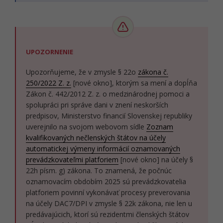
UPOZORNENIE
Upozorňujeme, že v zmysle § 22o
zákona č.
250/2022 Z. z.
[nové okno], ktorým sa mení a dopĺňa
Zákon č. 442/2012 Z. z. o medzinárodnej pomoci a
spolupráci pri správe dani v znení neskorších
predpisov, Ministerstvo financií Slovenskej republiky
uverejnilo na svojom webovom sídle
Zoznam
kvalifikovaných nečlenských štátov na účely
automatickej výmeny informácií oznamovaných
prevádzkovateľmi platforiem
[nové okno] na účely §
22h písm. g) zákona. To znamená, že počnúc
oznamovacím obdobím 2025 sú prevádzkovatelia
platforiem povinní vykonávať procesy preverovania
na účely DAC7/DPI v zmysle § 22k zákona, nie len u
predávajúcich, ktorí sú rezidentmi členských štátov