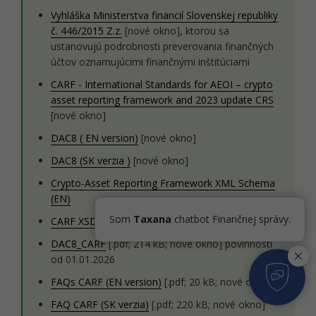
Vyhláška Ministerstva financií Slovenskej republiky
č. 446/2015 Z.z.
[nové okno], ktorou sa
ustanovujú podrobnosti preverovania finančných
účtov oznamujúcimi finančnými inštitúciami
CARF - International Standards for AEOI – crypto
asset reporting framework and 2023 update CRS
[nové okno]
DAC8 ( EN version)
[nové okno]
DAC8 (SK verzia )
[nové okno]
Crypto-Asset Reporting Framework XML Schema
(EN)
Som
Taxana
chatbot Finančnej správy.
CARF XSD v 1.5
[.zip; 17 kB; nové okno]
DAC8_CARF
[.pdf; 214 kB; nové okno] povinnosti
od 01.01.2026
FAQs CARF (EN version)
[.pdf; 20 kB; nové okno]
FAQ CARF (SK verzia)
[.pdf; 220 kB; nové okno]