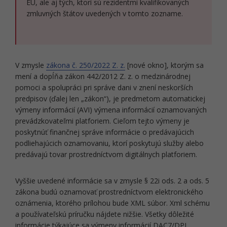
EÚ, ale aj tých, ktorí sú rezidentmi kvalifikovaných
zmluvných štátov uvedených v tomto zozname.
V zmysle
zákona č. 250/2022 Z. z.
[nové okno], ktorým sa
mení a dopĺňa zákon 442/2012 Z. z. o medzinárodnej
pomoci a spolupráci pri správe dani v znení neskorších
predpisov (ďalej len „zákon“), je predmetom automatickej
výmeny informácií (AVI) výmena informácií oznamovaných
prevádzkovateľmi platforiem. Cieľom tejto výmeny je
poskytnúť finančnej správe informácie o predávajúcich
podliehajúcich oznamovaniu, ktorí poskytujú služby alebo
predávajú tovar prostredníctvom digitálnych platforiem.
Vyššie uvedené informácie sa v zmysle § 22i ods. 2 a ods. 5
zákona budú oznamovať prostredníctvom elektronického
oznámenia, ktorého prílohou bude XML súbor. Xml schému
a používateľskú príručku nájdete nižšie. Všetky dôležité
informácie týkajúce sa výmeny informácií DAC7/DPI