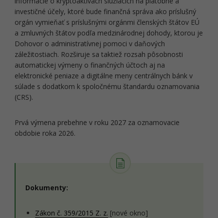
informácie o kryptoaktívach slúžiacich na platobné a
investičné účely, ktoré bude finančná správa ako príslušný
orgán vymieňať s príslušnými orgánmi členských štátov EÚ
a zmluvných štátov podľa medzinárodnej dohody, ktorou je
Dohovor o administratívnej pomoci v daňových
záležitostiach. Rozširuje sa taktiež rozsah pôsobnosti
automatickej výmeny o finančných účtoch aj na
elektronické peniaze a digitálne meny centrálnych bánk v
súlade s dodatkom k spoločnému štandardu oznamovania
(CRS).
Prvá výmena prebehne v roku 2027 za oznamovacie
obdobie roka 2026.
Dokumenty:
Zákon č. 359/2015 Z. z.
[nové okno]