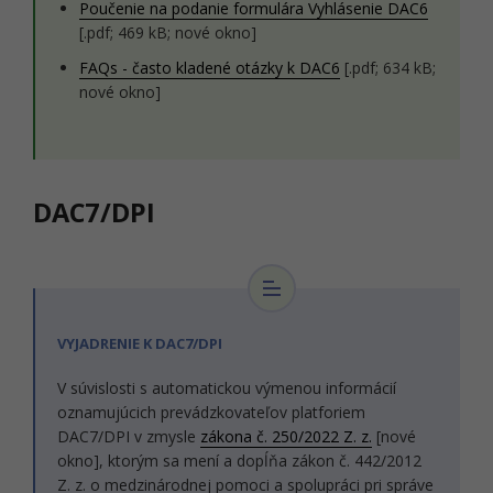
Poučenie na podanie formulára Vyhlásenie DAC6
[.pdf; 469 kB; nové okno]
FAQs - často kladené otázky k DAC6
[.pdf; 634 kB;
nové okno]
DAC7/DPI
VYJADRENIE K DAC7/DPI
V súvislosti s automatickou výmenou informácií
oznamujúcich prevádzkovateľov platforiem
DAC7/DPI v zmysle
zákona č. 250/2022 Z. z.
[nové
okno], ktorým sa mení a dopĺňa zákon č. 442/2012
Z. z. o medzinárodnej pomoci a spolupráci pri správe