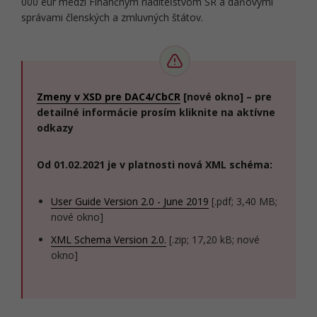
000 eur medzi Finančným riaditeľstvom SR a daňovými
správami členských a zmluvných štátov.
Zmeny v XSD pre DAC4/CbCR
[nové okno] – pre
detailné informácie prosím kliknite na aktívne
odkazy
Od 01.02.2021 je v platnosti nová XML schéma:
User Guide Version 2.0 - June 2019
[.pdf; 3,40 MB;
nové okno]
XML Schema Version 2.0.
[.zip; 17,20 kB; nové
okno]