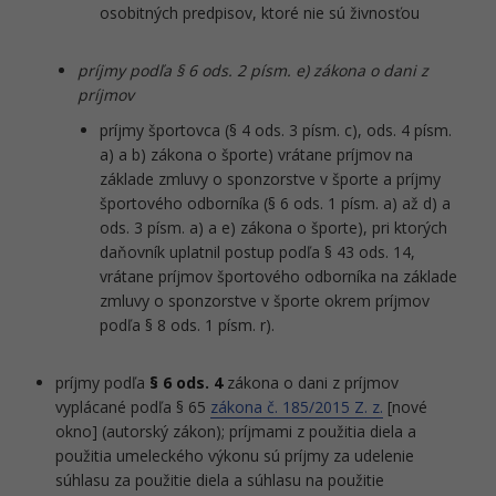
osobitných predpisov, ktoré nie sú živnosťou
príjmy podľa § 6 ods. 2 písm. e) zákona o dani z
príjmov
príjmy športovca (§ 4 ods. 3 písm. c), ods. 4 písm.
a) a b) zákona o športe) vrátane príjmov na
základe zmluvy o sponzorstve v športe a príjmy
športového odborníka (§ 6 ods. 1 písm. a) až d) a
ods. 3 písm. a) a e) zákona o športe), pri ktorých
daňovník uplatnil postup podľa § 43 ods. 14,
vrátane príjmov športového odborníka na základe
zmluvy o sponzorstve v športe okrem príjmov
podľa § 8 ods. 1 písm. r).
príjmy podľa
§ 6 ods. 4
zákona o dani z príjmov
vyplácané podľa § 65
zákona č. 185/2015 Z. z.
[nové
okno] (autorský zákon); príjmami z použitia diela a
použitia umeleckého výkonu sú príjmy za udelenie
súhlasu za použitie diela a súhlasu na použitie