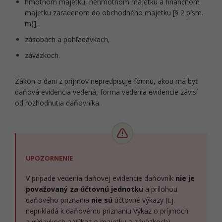
hmotnom majetku, nehmotnom majetku a finančnom
majetku zaradenom do obchodného majetku [§ 2 písm.
m)],
zásobách a pohľadávkach,
záväzkoch.
Zákon o dani z príjmov nepredpisuje formu, akou má byť
daňová evidencia vedená, forma vedenia evidencie závisí
od rozhodnutia daňovníka.
UPOZORNENIE
V prípade vedenia daňovej evidencie daňovník
nie je
považovaný za účtovnú jednotku
a prílohou
daňového priznania
nie sú
účtovné výkazy (t.j.
neprikladá k daňovému priznaniu Výkaz o príjmoch
a výdavkoch a Výkaz o majetku a záväzkoch).