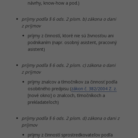
návrhy, know-how a pod.)
príjmy podľa § 6 ods. 2 písm. b) zákona o dani
z príjmov
príjmy z činností, ktoré nie sú živnosťou ani
podnikaním (napr. osobný asistent, pracovný
asistent)
príjmy podľa § 6 ods. 2 písm. c) zákona o dani
z príjmov
príjmy znalcov a tlmočníkov za činnosť podľa
osobitného predpisu (
zákon č. 382/2004 Z. z.
[nové okno] o znalcoch, tlmočníkoch a
prekladateľoch)
príjmy podľa § 6 ods. 2 písm. d) zákona o dani z
príjmov
príjmy z činností sprostredkovateľov podľa