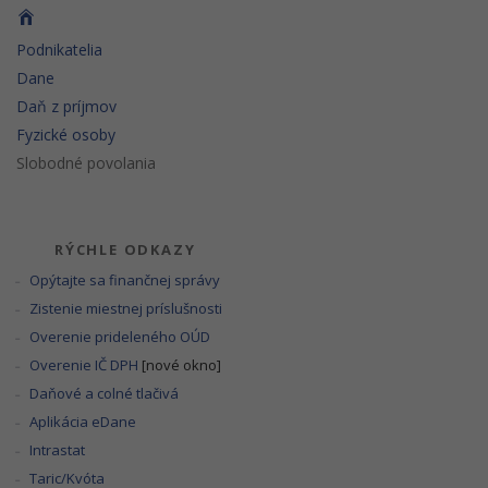
Podnikatelia
Dane
Daň z príjmov
Fyzické osoby
Slobodné povolania
RÝCHLE ODKAZY
Opýtajte sa finančnej správy
Zistenie miestnej príslušnosti
Overenie prideleného OÚD
Overenie IČ DPH
[nové okno]
Daňové a colné tlačivá
Aplikácia eDane
Intrastat
Taric/Kvóta