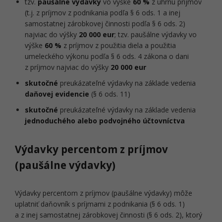
tzv.
paušálne výdavky
vo výške
6
0 %
z úhrnu príjmov
(t.j. z príjmov z podnikania podľa § 6 ods. 1 a inej
samostatnej zárobkovej činnosti podľa § 6 ods. 2)
najviac do výšky
20 000 eur
; tzv. paušálne výdavky vo
výške
60 %
z príjmov z použitia diela a použitia
umeleckého výkonu podľa § 6 ods. 4 zákona o dani
z príjmov najviac do výšky
20 000 eur
skutočné
preukázateľné výdavky na základe vedenia
daňovej evidencie
(§ 6 ods. 11)
skutočné
preukázateľné výdavky na základe vedenia
jednoduchého alebo podvojného účtovníctva
Výdavky percentom z príjmov
(paušálne výdavky)
Výdavky percentom z príjmov (paušálne výdavky) môže
uplatniť daňovník s príjmami z podnikania (§ 6 ods. 1)
a z inej samostatnej zárobkovej činnosti (§ 6 ods. 2), ktorý