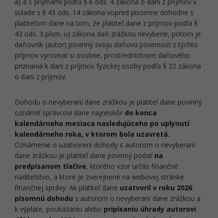
a) a s príjmami podľa § 6 ods. 4 zákona o dani z príjmov v
súlade s § 43 ods. 14 zákona vopred písomne dohodne s
platiteľom dane na tom, že platiteľ dane z príjmov podľa §
43 ods. 3 písm. u) zákona daň zrážkou nevyberie, potom je
daňovník (autor)
povinný svoju daňovú povinnosť z týchto
príjmov vyrovnať si osobne, prostredníctvom daňového
priznania k dani z príjmov fyzickej osoby
podľa § 32 zákona
o dani z príjmov.
Dohodu o nevyberaní dane zrážkou
je platiteľ dane povinný
oznámiť správcovi dane najneskôr
do konca
kalendárneho mesiaca nasledujúceho po uplynutí
kalendárneho roka, v ktorom bola uzavretá.
Oznámenie o uzatvorení dohody s autorom o nevyberaní
dane zrážkou je platiteľ dane povinný podať
na
predpísanom tlačive
, ktorého vzor určilo finančné
riaditeľstvo, a ktoré je zverejnené na webovej stránke
finančnej správy. Ak platiteľ dane
uzatvoril v roku 2026
písomnú dohodu
s autorom o nevyberaní dane zrážkou a
k výplate, poukázaniu alebo
pripísaniu úhrady autorovi