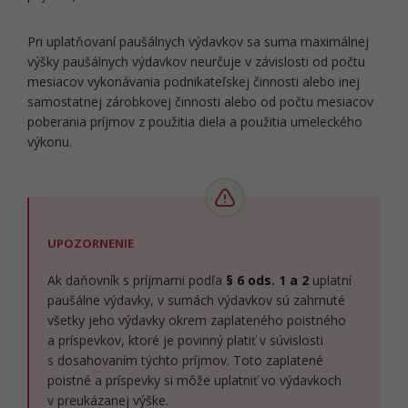
Pri uplatňovaní paušálnych výdavkov sa suma maximálnej
výšky paušálnych výdavkov neurčuje v závislosti od počtu
mesiacov vykonávania podnikateľskej činnosti alebo inej
samostatnej zárobkovej činnosti alebo od počtu mesiacov
poberania príjmov z použitia diela a použitia umeleckého
výkonu.
UPOZORNENIE
Ak daňovník s príjmami podľa
§ 6 ods. 1 a 2
uplatní
paušálne výdavky, v sumách výdavkov sú zahrnuté
všetky jeho výdavky okrem zaplateného poistného
a príspevkov, ktoré je povinný platiť v súvislosti
s dosahovaním týchto príjmov. Toto zaplatené
poistné a príspevky si môže uplatniť vo výdavkoch
v preukázanej výške.