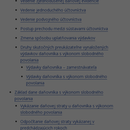
Vedenie zjednodušenej daňovej evidencie
Vedenie jednoduchého účtovníctva
Vedenie podvojného účtovníctva
Postup prechodu medzi sústavami účtovníctva
Zmena spôsobu uplatňovania výdavkov
Druhy skutočných preukázateľne vynaložených
výdavkov daňovníka s výkonom slobodného
povolania
Výdavky daňovníka – zamestnávateľa
Výdavky daňovníka s výkonom slobodného
povolania
Základ dane daňovníka s výkonom slobodného
povolania
Vykázanie daňovej straty u daňovníka s výkonom
slobodného povolania
Odpočítanie daňovej straty vykázanej v
predchádzajúcich rokoch