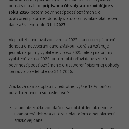
poukázaniu alebo
pripísaniu úhrady autorovi dôjde v
roku 2026
, potom povinnosť podať oznámenie o
uzatvorení písomnej dohody s autorom vznikne platiteľovi
dane až v lehote
do 31.1.2027
.
Ak platiteľ dane uzatvoril v roku 2025 s autorom písomnú
dohodu o nevyberaní dane zrážkou, ktorá sa vzťahuje
jednak na príjmy vyplatené v roku 2025, ale aj na príjmy
vyplatené v roku 2026, potom platiteľovi dane vzniká
povinnosť podať oznámenie o uzatvorení písomnej dohody
iba raz, a to v lehote do 31.1.2026.
Zrážková daň sa uplatní v jednotnej výške 19 %, pričom
pravidlá zdanenia sú nasledovné:
zdanenie zrážkovou daňou sa uplatní, len ak nebude
uzatvorená dohoda autora s platiteľom o neuplatnení
zrážkovej dane,