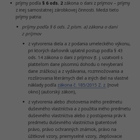
príjmy podľa
§ 6 ods. 2
zákona o dani z príjmov – príjmy
z inej samostatnej zárobkovej činnosti. Medzi tieto
príjmy patria:
príjmy podľa § 6 ods. 2 písm. a) zákona o dani
z príjmov
z vytvorenia diela a z podania umeleckého výkonu,
pri ktorých daňovník uplatnil postup podľa § 43
ods. 14 zákona o dani z príjmov (t. j. uzatvoril s
platiteľom dane písomnú dohodu o nevyberaní
dane zrážkou) a z vydávania, rozmnožovania a
rozširovania literárnych diel a iných diel na vlastné
náklady podľa
zákona č. 185/2015 Z. z.
[nové
okno] (autorský zákon),
z vytvorenia alebo zhotovenia iného predmetu
duševného vlastníctva a z použitia iného predmetu
duševného vlastníctva alebo z postúpenia práv k
predmetu duševného vlastníctva (patentové
právo, právo ochranných známok, právo na
úžitkové vzory, priemyselné vzory, zlepšovacie