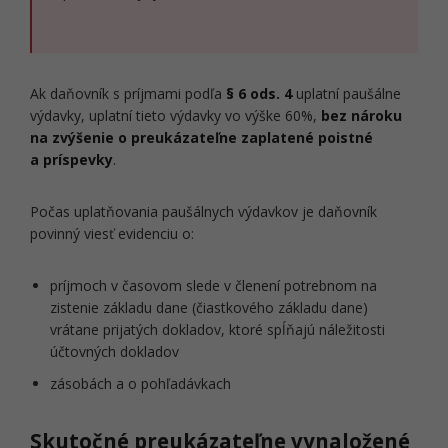
Ak daňovník s príjmami podľa
§ 6 ods. 4
uplatní paušálne
výdavky, uplatní tieto výdavky vo výške 60%,
bez nároku
na zvýšenie o preukázateľne zaplatené poistné
a príspevky
.
Počas uplatňovania paušálnych výdavkov je daňovník
povinný viesť evidenciu o:
príjmoch v časovom slede v členení potrebnom na
zistenie základu dane (čiastkového základu dane)
vrátane prijatých dokladov, ktoré spĺňajú náležitosti
účtovných dokladov
zásobách a o pohľadávkach
Skutočné preukázateľne vynaložené