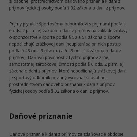
si osobne, prostredníctvom daňového priznania k dani z
príjmov fyzickej osoby
podľa § 32 zákona o dani z príjmov.
Príjmy plynúce športovému odborníkovi s príjmami podľa §
6 ods. 2 písm. e) zákona o dani z príjmov
na základe zmluvy
o sponzorstve v športe
podľa § 50 a 51 zákona o športe
nepodliehajú zrážkovej dani
(neuplatní sa pri nich postup
podľa § 43 ods. 3 písm. u) a § 43 ods. 14 zákona o dani z
príjmov). Daňovú povinnosť z týchto príjmov z inej
samostatnej zárobkovej činnosti podľa § 6 ods. 2 písm. e)
zákona o dani z príjmov, ktoré nepodliehajú zrážkovej dani,
je športový odborník povinný vyrovnať si osobne,
prostredníctvom daňového priznania k dani z príjmov
fyzickej osoby podľa § 32 zákona o dani z príjmov.
Daňové priznanie
Daňové priznanie k dani z príjmov za zdaňovacie obdobie