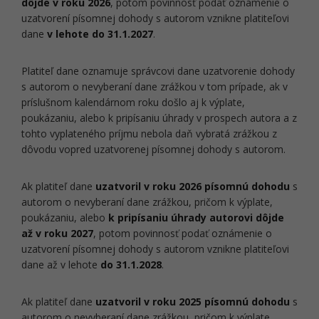
dôjde v roku 2026
, potom povinnosť podať oznámenie o
uzatvorení písomnej dohody s autorom vznikne platiteľovi
dane
v lehote do 31.1.2027
.
Platiteľ dane oznamuje správcovi dane uzatvorenie dohody
s autorom o nevyberaní dane zrážkou v tom prípade, ak v
príslušnom kalendárnom roku došlo aj k výplate,
poukázaniu, alebo k pripísaniu úhrady v prospech autora a z
tohto vyplateného príjmu nebola daň vybratá zrážkou z
dôvodu vopred uzatvorenej písomnej dohody s autorom.
Ak platiteľ dane
uzatvoril v roku 2026 písomnú dohodu
s
autorom o nevyberaní dane zrážkou, pričom k výplate,
poukázaniu, alebo
k pripísaniu úhrady autorovi dôjde
až v roku 2027
, potom povinnosť podať oznámenie o
uzatvorení písomnej dohody s autorom vznikne platiteľovi
dane až v lehote
do 31.1.2028
.
Ak platiteľ dane
uzatvoril v roku 2025 písomnú dohodu
s
autorom o nevyberaní dane zrážkou, pričom k výplate,