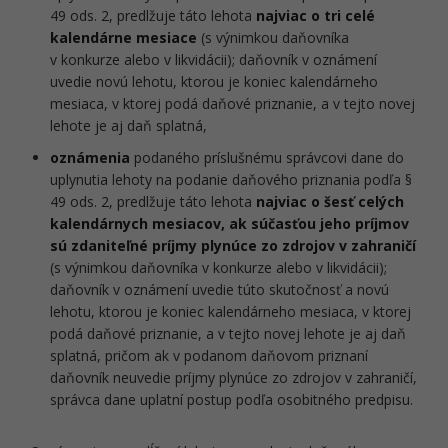
49 ods. 2, predlžuje táto lehota
najviac o tri celé
kalendárne mesiace
(s výnimkou daňovníka
v konkurze alebo v likvidácii); daňovník v oznámení
uvedie novú lehotu, ktorou je koniec kalendárneho
mesiaca, v ktorej podá daňové priznanie, a v tejto novej
lehote je aj daň splatná,
oznámenia
podaného príslušnému správcovi dane do
uplynutia lehoty na podanie daňového priznania podľa §
49 ods. 2, predlžuje táto lehota
najviac o šesť celých
kalendárnych mesiacov, ak súčasťou jeho príjmov
sú zdaniteľné príjmy plynúce zo zdrojov v zahraničí
(s výnimkou daňovníka v konkurze alebo v likvidácii);
daňovník v oznámení uvedie túto skutočnosť a novú
lehotu, ktorou je koniec kalendárneho mesiaca, v ktorej
podá daňové priznanie, a v tejto novej lehote je aj daň
splatná, pričom ak v podanom daňovom priznaní
daňovník neuvedie príjmy plynúce zo zdrojov v zahraničí,
správca dane uplatní postup podľa osobitného predpisu.