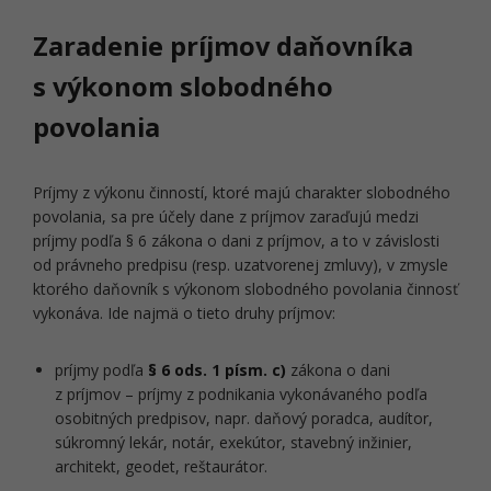
Zaradenie príjmov daňovníka
s výkonom slobodného
povolania
Príjmy z výkonu činností, ktoré majú charakter slobodného
povolania, sa pre účely dane z príjmov zaraďujú medzi
príjmy podľa § 6 zákona o dani z príjmov, a to v závislosti
od právneho predpisu (resp. uzatvorenej zmluvy), v zmysle
ktorého daňovník s výkonom slobodného povolania činnosť
vykonáva. Ide najmä o tieto druhy príjmov:
príjmy podľa
§ 6 ods. 1 písm. c)
zákona o dani
z príjmov – príjmy z podnikania vykonávaného podľa
osobitných predpisov, napr. daňový poradca, audítor,
súkromný lekár, notár, exekútor, stavebný inžinier,
architekt, geodet, reštaurátor.