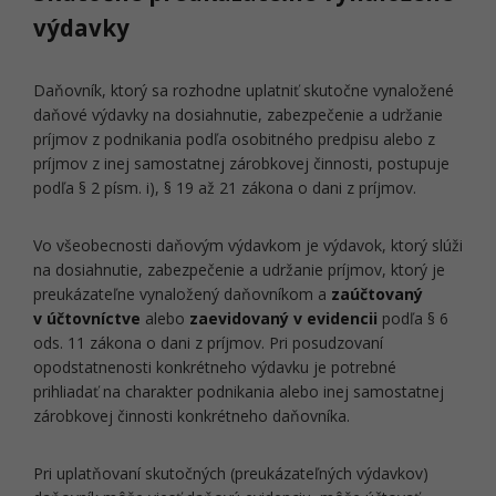
výdavky
Daňovník, ktorý sa rozhodne uplatniť skutočne vynaložené
daňové výdavky na dosiahnutie, zabezpečenie a udržanie
príjmov z podnikania podľa osobitného predpisu alebo z
príjmov z inej samostatnej zárobkovej činnosti, postupuje
podľa § 2 písm. i), § 19 až 21 zákona o dani z príjmov.
Vo všeobecnosti daňovým výdavkom je výdavok, ktorý slúži
na dosiahnutie, zabezpečenie a udržanie príjmov, ktorý je
preukázateľne vynaložený daňovníkom a
zaúčtovaný
v účtovníctve
alebo
zaevidovaný v evidencii
podľa § 6
ods. 11 zákona o dani z príjmov. Pri posudzovaní
opodstatnenosti konkrétneho výdavku je potrebné
prihliadať na charakter podnikania alebo inej samostatnej
zárobkovej činnosti konkrétneho daňovníka.
Pri uplatňovaní skutočných (preukázateľných výdavkov)