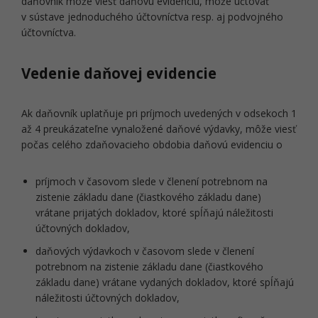
daňovník môže viesť daňovú evidenciu, môže účtovať
v sústave jednoduchého účtovníctva resp. aj podvojného
účtovníctva.
Vedenie daňovej evidencie
Ak daňovník uplatňuje pri príjmoch uvedených v odsekoch 1
až 4 preukázateľne vynaložené daňové výdavky, môže viesť
počas celého zdaňovacieho obdobia daňovú evidenciu o
príjmoch v časovom slede v členení potrebnom na
zistenie základu dane (čiastkového základu dane)
vrátane prijatých dokladov, ktoré spĺňajú náležitosti
účtovných dokladov,
daňových výdavkoch v časovom slede v členení
potrebnom na zistenie základu dane (čiastkového
základu dane) vrátane vydaných dokladov, ktoré spĺňajú
náležitosti účtovných dokladov,