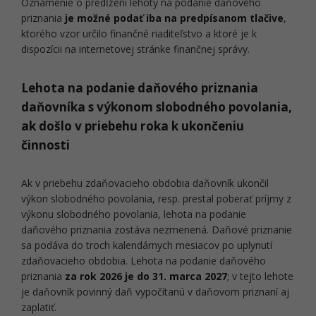
Oznámenie o predĺžení lehoty na podanie daňového
priznania
je možné podať iba na predpísanom tlačive
,
ktorého vzor určilo finančné riaditeľstvo a ktoré je k
dispozícii na internetovej stránke finančnej správy.
Lehota na podanie daňového priznania
daňovníka s výkonom slobodného povolania,
ak došlo v priebehu roka k ukončeniu
činnosti
Ak v priebehu zdaňovacieho obdobia daňovník ukončil
výkon slobodného povolania, resp. prestal poberať príjmy z
výkonu slobodného povolania, lehota na podanie
daňového priznania zostáva nezmenená. Daňové priznanie
sa podáva do troch kalendárnych mesiacov po uplynutí
zdaňovacieho obdobia. Lehota na podanie daňového
priznania
za rok 2026 je do
31. marca 2027
; v tejto lehote
je daňovník povinný daň vypočítanú v daňovom priznaní aj
zaplatiť.