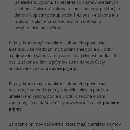
umeleckého výkonu, ak nepatria do príjmov uvedených
v § 6 ods. 2 písm. a) zákona o dani z príjmov, pri ktorých
daňovník uplatnil postup podľa § 43 ods. 14 zákona (t. j.
uzatvoril s platiteľom dane písomnú dohodu o
nevyberaní dane zrážkou)
Príjmy, ktoré majú charakter slobodného povolania
a zaraďujú sa medzi príjmy z podnikania podľa § 6 ods. 1
a príjmy z inej samostatnej zárobkovej činnosti podľa § 6
ods. 2 zákona o dani z príjmov, sú na daňové účely
považované za tzv.
aktívne príjmy
.
Príjmy, ktoré majú charakter slobodného povolania
a zaraďujú sa medzi príjmy z použitia diela a použitia
umeleckého výkonu podľa § 6 ods. 4 zákona o dani
z príjmov, sú na daňové účely považované za tzv.
pasívne
príjmy
.
Zaradenie príjmov daňovníka, ktoré majú charakter príjmov