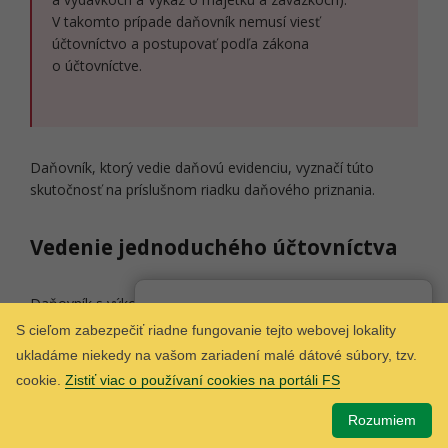
V takomto prípade daňovník nemusí viesť
účtovníctvo a postupovať podľa zákona
o účtovníctve.
Daňovník, ktorý vedie daňovú evidenciu, vyznačí túto
skutočnosť na príslušnom riadku daňového priznania.
Vedenie jednoduchého účtovníctva
Daňovník s výkonom slobodného povolania, ktorý účtuje
Som
Taxana
chatbot Finančnej správy.
v sústave jednoduchého účtovníctva, je považovaný za
S cieľom zabezpečiť riadne fungovanie tejto webovej lokality
účtovnú jednotku. Pri vedení účtovníctva je povinný
ukladáme niekedy na vašom zariadení malé dátové súbory, tzv.
postupovať podľa
Opatrenia MF SR č. MF/27076/2007-74
cookie.
Zistiť viac o používaní cookies na portáli FS
[nové okno] v znení neskorších predpisov, ktorým sa
ustanovujú postupy účtovania pre účtovné jednotky
Rozumiem
účtujúce v sústave jednoduchého účtovníctva a