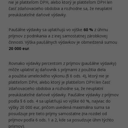
nie je platiteľom DPH, alebo ktorý je platiteľom DPH len
časť zdaňovacieho obdobia a rozhodne sa, že neuplatní
preukázateľné daňové výdavky.
Paušálne výdavky sa uplatňujú vo výške
60 %
z úhrnu
príjmov z podnikania a z inej samostatnej zárobkovej
činnosti. Výška paušálnych výdavkov je obmedzená sumou
20 000 eur
.
Rovnako výdavky percentom z príjmov (paušálne výdavky)
môže uplatniť aj daňovník s príjmami z použitia diela
a použitia umeleckého výkonu (§ 6 ods. 4), ktorý nie je
platiteľom DPH, alebo ktorý je platiteľom DPH len časť
zdaňovacieho obdobia a rozhodne sa, že neuplatní
preukázateľné daňové výdavky. Paušálne výdavky z príjmov
podľa § 6 ods. 4 sa uplatňujú vo výške 60 %, najviac do
výšky 20 000 eur, pričom uvedená maximálna suma sa
posudzuje pre tieto príjmy samostatne (na rozdiel od
príjmov podľa 6 ods. 1 a 2, kde sa posudzuje úhrn týchto
príjmov).