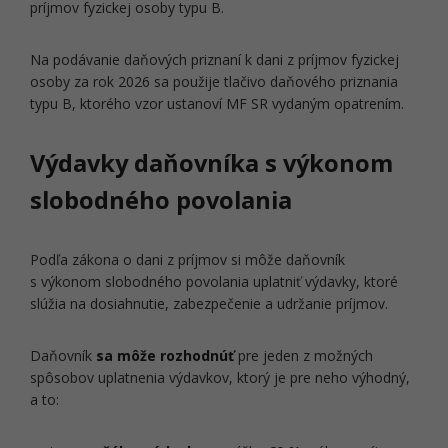
príjmov fyzickej osoby typu B.
Na podávanie daňových priznaní k dani z príjmov fyzickej
osoby za rok 2026 sa použije tlačivo daňového priznania
typu B, ktorého vzor ustanoví MF SR vydaným opatrením.
Výdavky daňovníka s výkonom
slobodného povolania
Podľa zákona o dani z príjmov si môže daňovník
s výkonom slobodného povolania uplatniť výdavky, ktoré
slúžia na dosiahnutie, zabezpečenie a udržanie príjmov.
Daňovník
sa môže rozhodnúť
pre jeden z možných
spôsobov uplatnenia výdavkov, ktorý je pre neho výhodný,
a to: