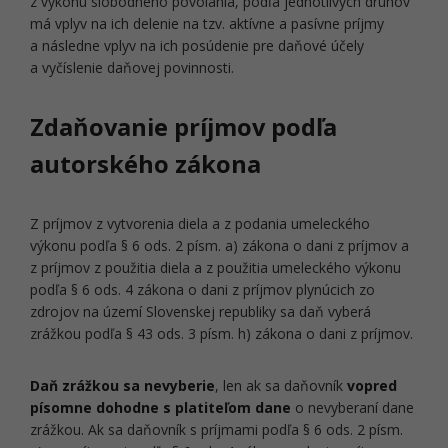
z výkonu slobodného povolania, podľa jednotlivých druhov
má vplyv na ich delenie na tzv. aktívne a pasívne príjmy
a následne vplyv na ich posúdenie pre daňové účely
a vyčíslenie daňovej povinnosti.
Zdaňovanie príjmov podľa
autorského zákona
Z príjmov z vytvorenia diela a z podania umeleckého
výkonu podľa § 6 ods. 2 písm. a) zákona o dani z príjmov a
z príjmov z použitia diela a z použitia umeleckého výkonu
podľa § 6 ods. 4 zákona o dani z príjmov plynúcich zo
zdrojov na území Slovenskej republiky sa daň vyberá
zrážkou podľa § 43 ods. 3 písm. h) zákona o dani z príjmov.
Daň zrážkou sa nevyberie
, len ak sa daňovník
vopred
písomne dohodne s platiteľom dane
o nevyberaní dane
zrážkou.
Ak sa daňovník s príjmami podľa § 6 ods. 2 písm.