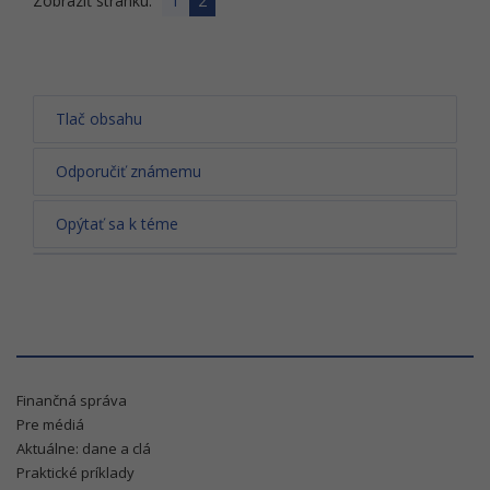
Zobraziť stránku:
1
2
Tlač obsahu
Odporučiť známemu
Opýtať sa k téme
Finančná správa
Pre médiá
Aktuálne: dane a clá
Praktické príklady