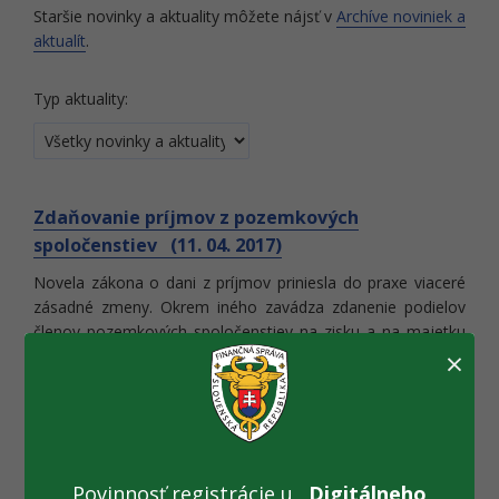
Staršie novinky a aktuality môžete nájsť v
Archíve noviniek a
aktualít
.
Typ aktuality:
Zdaňovanie príjmov z pozemkových
spoločenstiev (11. 04. 2017)
Novela zákona o dani z príjmov priniesla do praxe viaceré
zásadné zmeny. Okrem iného zavádza zdanenie podielov
členov pozemkových spoločenstiev na zisku a na majetku
×
pozemkového spoločenstva určenom na rozdelenie.
U fyzickej osoby budú uvedené príjmy do výšky 500 eur od
dane oslobodené. Ak podielnikovi vyplatí podiel na zisku
viacero spoločenstiev, od dane budú do výšky 500 eur
oslobodené dividendy od každého z nich.
Povinnosť registrácie u
„Digitálneho