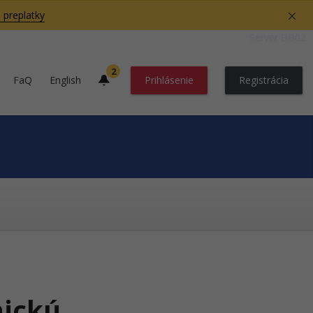
 preplatky
Server BB02
2
FaQ
English
Prihlásenie
Registrácia
nickú