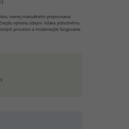
].
okladov, menej manuálneho prepisovania
pečnejšiu výmenu údajov. Vďaka jednotnému
ovných procesov a modernejšie fungovanie
o]