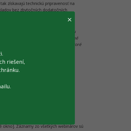
 tak získavajú technickú pripravenosť na
okladov bez zbytočných dodatočných
×
m, že trh sa na elektronickú fakturáciu
túry plnohodnotne používať. Pre verejné
spozícii stabilné a bezpečné riešenia, ktoré
 sa podarilo,“
hodnotí prínos
Stanislav
i.
h riešení,
chránku.
1. januára 2027, už teraz sa však môžu
onickú fakturáciu. Cieľom je, aby mali
iť sa na nový spôsob vystavovania,
ailu.
v informačných aktivitách smerom k
osprávam aj dodávateľom softvérových
h na portáli finančnej správy a na
é okno]. Záznamy zo všetkých webinárov sú