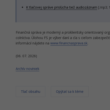
K tlačovej správe prislúcha tiež audiozáznam
[.mp3; 
Finančná správa je moderný a proklientsky orientovaný orgá
colníctva. Úlohou FS je výber daní a cla s cieľom zabezpeči
informácií nájdete na
www.financnasprava.sk
.
(06. 07. 2026)
Archív noviniek
Tlač obsahu
Opýtať sa k téme