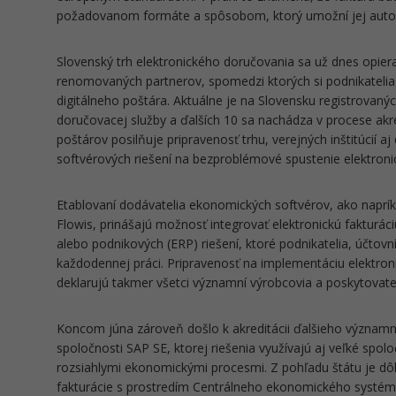
požadovanom formáte a spôsobom, ktorý umožní jej auto
Slovenský trh elektronického doručovania sa už dnes opie
renomovaných partnerov, spomedzi ktorých si podnikatelia
digitálneho poštára. Aktuálne je na Slovensku registrovaný
doručovacej služby a ďalších 10 sa nachádza v procese akred
poštárov posilňuje pripravenosť trhu, verejných inštitúcií
softvérových riešení na bezproblémové spustenie elektronic
Etablovaní dodávatelia ekonomických softvérov, ako naprík
Flowis, prinášajú možnosť integrovať elektronickú fakturá
alebo podnikových (ERP) riešení, ktoré podnikatelia, účtovní
každodennej práci. Pripravenosť na implementáciu elektron
deklarujú takmer všetci významní výrobcovia a poskytovate
Koncom júna zároveň došlo k akreditácii ďalšieho význam
spoločnosti SAP SE, ktorej riešenia využívajú aj veľké spoloč
rozsiahlymi ekonomickými procesmi. Z pohľadu štátu je dôl
fakturácie s prostredím Centrálneho ekonomického systém