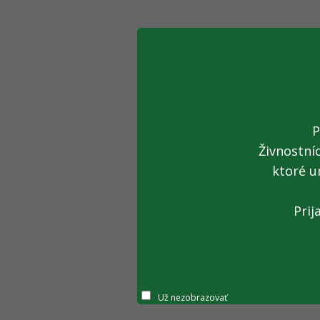
P
Živnostní
ktoré u
Prij
Už nezobrazovať