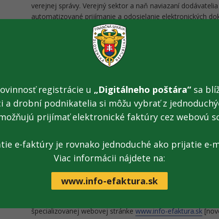
verejnej správy. Verejný sektor a naň naviazaní dodávatelia
automatizované prijímanie a odosielanie elektronických d
administratívnych bariér.
„Zapojenie takýchto veľkých spoločností je jasným signálo
svedomito pripravoval a už dnes môžu podnikatelia eFak
inštitúcie, firmy aj podnikateľov je kľúčové, aby mali k di
hladko integrujú eFaktúru do ich každodennej práce, a to
ovinnosť registrácie u
„Digitálneho poštára“
sa blíž
Pavlovič
, generálny riaditeľ sekcie IT finančnej správy.
ci a drobní podnikatelia si môžu vybrať z jednoduchýc
možňujú prijímať elektronické faktúry cez webovú s
Povinnosť elektronickej fakturácie sa začne uplatňovať od 
subjekty zapojiť dobrovoľne a plnohodnotne používať elektr
podnikatelia, účtovníci aj inštitúcie dostatočný čas priprav
atie e-faktúry je rovnako jednoduché ako prijatie e-m
doručovania a prijímania faktúr.
Viac informácii nájdete na:
Finančná správa bude v najbližších mesiacoch pokračovať 
www.info-efaktura.sk
podnikateľom, účtovným firmám, verejnému sektoru, sam
riešení. Viac informácií o
elektronickej fakturácii
je dostupnýc
špecializovanej webovej stránke
www.info-efaktura.sk
[nov