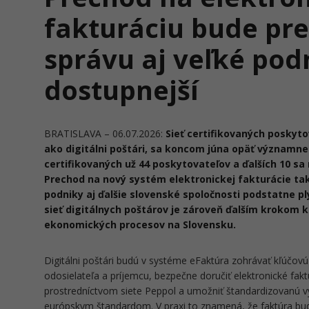
fakturáciu bude pre
správu aj veľké pod
dostupnejší
BRATISLAVA – 06.07.2026:
Sieť certifikovaných poskyt
ako digitálni poštári, sa koncom júna opäť významne 
certifikovaných už 44 poskytovateľov a ďalších 10 sa
Prechod na nový systém elektronickej fakturácie tak
podniky aj ďalšie slovenské spoločnosti podstatne ply
sieť digitálnych poštárov je zároveň ďalším krokom k 
ekonomických procesov na Slovensku.
Digitálni poštári budú v systéme eFaktúra zohrávať kľúčovú
odosielateľa a príjemcu, bezpečne doručiť elektronické fa
prostredníctvom siete Peppol a umožniť štandardizovanú
európskym štandardom. V praxi to znamená, že faktúra bu