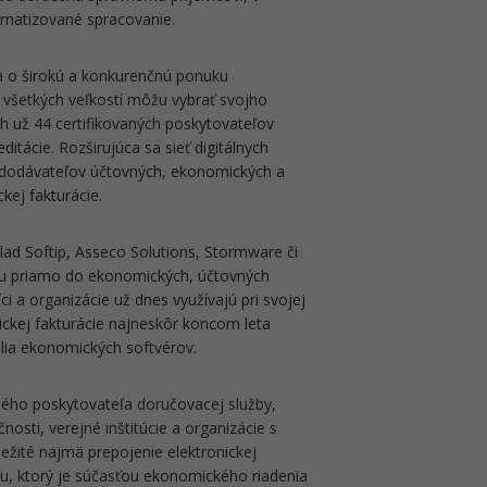
matizované spracovanie.
ra o širokú a konkurenčnú ponuku
 všetkých veľkostí môžu vybrať svojho
ch už 44 certifikovaných poskytovateľov
itácie. Rozširujúca sa sieť digitálnych
 aj dodávateľov účtovných, ekonomických a
kej fakturácie.
lad Softip, Asseco Solutions, Stormware či
ciu priamo do ekonomických, účtovných
ci a organizácie už dnes využívajú pri svojej
ickej fakturácie najneskôr koncom leta
lia ekonomických softvérov.
ného poskytovateľa doručovacej služby,
nosti, verejné inštitúcie a organizácie s
ežité najmä prepojenie elektronickej
u, ktorý je súčasťou ekonomického riadenia