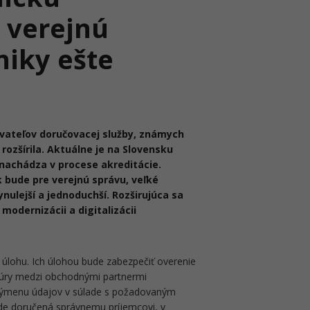
 verejnú
niky ešte
ovateľov doručovacej služby, známych
rozšírila. Aktuálne je na Slovensku
 nachádza v procese akreditácie.
 bude pre verejnú správu, veľké
nulejší a jednoduchší. Rozširujúca sa
modernizácii a digitalizácii
 úlohu. Ich úlohou bude zabezpečiť overenie
ktúry medzi obchodnými partnermi
 výmenu údajov v súlade s požadovaným
de doručená správnemu príjemcovi, v