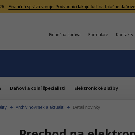
026
Finančná správa varuje: Podvodníci lákajú ľudí na falošné daňové
Finančná správa
Formuláre
Kontakty
a
Daňoví a colní špecialisti
Elektronické služby
lity
Archív noviniek a aktualít
Detail novinky
Prechod na elektro