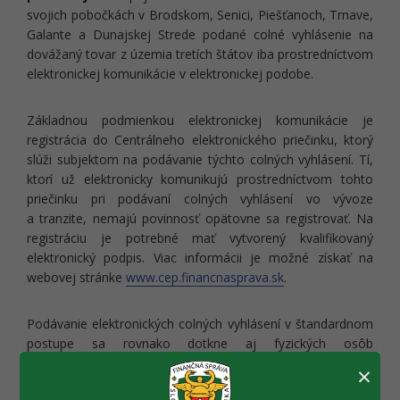
svojich pobočkách v Brodskom, Senici, Piešťanoch, Trnave,
Galante a Dunajskej Strede podané colné vyhlásenie na
dovážaný tovar z územia tretích štátov iba prostredníctvom
elektronickej komunikácie v elektronickej podobe.
Základnou podmienkou elektronickej komunikácie je
registrácia do Centrálneho elektronického priečinku, ktorý
slúži subjektom na podávanie týchto colných vyhlásení. Tí,
ktorí už elektronicky komunikujú prostredníctvom tohto
priečinku pri podávaní colných vyhlásení vo vývoze
a tranzite, nemajú povinnosť opätovne sa registrovať. Na
registráciu je potrebné mať vytvorený kvalifikovaný
elektronický podpis. Viac informácii je možné získať na
webovej stránke
www.cep.financnasprava.sk
.
Podávanie elektronických colných vyhlásení v štandardnom
postupe sa rovnako dotkne aj fyzických osôb
nepodnikateľov, ktorí si dovážajú tovar z územia tretích
×
štátov (prevažne objednávaný prostredníctvom