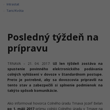
Intrastat
Taric/Kvóta
Posledný týždeň na
prípravu
TRNAVA – 21. 04. 2017:
Už len týždeň zostáva na
spustenie povinného elektronického podávania
colných vyhlásení v dovoze v štandardnom postupe.
Preto je potrebné, aby sa dovozcovia pripravili na
tento stav a zabezpečili si splnenie podmienok na
takýto spôsob komunikácie.
Ako informoval hovorca Colného úradu Trnava Jozef Belan
po 1. máji 2017
príjmu colníci Colného úradu v Trnave na