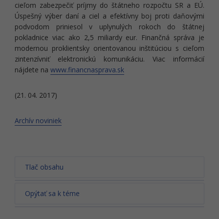
cieľom zabezpečiť príjmy do štátneho rozpočtu SR a EÚ.
Úspešný výber daní a ciel a efektívny boj proti daňovými
podvodom priniesol v uplynulých rokoch do štátnej
pokladnice viac ako 2,5 miliardy eur. Finančná správa je
modernou proklientsky orientovanou inštitúciou s cieľom
zintenzívniť elektronickú komunikáciu. Viac informácií
nájdete na
www.financnasprava.sk
(21. 04. 2017)
Archív noviniek
Tlač obsahu
Opýtať sa k téme