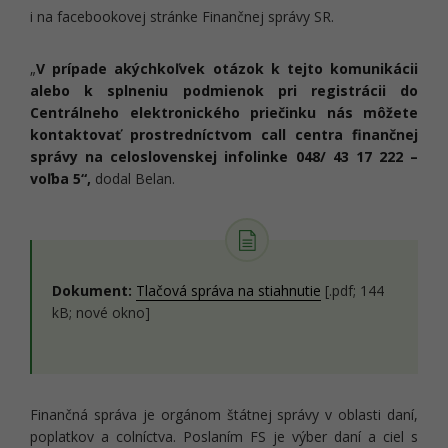
i na facebookovej stránke Finančnej správy SR.
„
V prípade akýchkoľvek otázok k tejto komunikácii
alebo k splneniu podmienok pri registrácii do
Centrálneho elektronického priečinku nás môžete
kontaktovať prostredníctvom call centra finančnej
správy na celoslovenskej infolinke 048/ 43 17 222 –
voľba 5“,
dodal Belan.
Dokument:
Tlačová správa na stiahnutie
[.pdf; 144
kB; nové okno]
Finančná správa je orgánom štátnej správy v oblasti daní,
poplatkov a colníctva. Poslaním FS je výber daní a ciel s