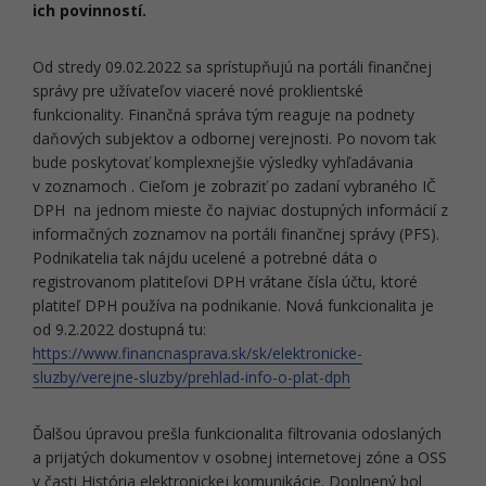
ich povinností.
Od stredy 09.02.2022 sa sprístupňujú na portáli finančnej
správy pre užívateľov viaceré nové proklientské
funkcionality. Finančná správa tým reaguje na podnety
daňových subjektov a odbornej verejnosti. Po novom tak
bude poskytovať komplexnejšie výsledky vyhľadávania
v zoznamoch . Cieľom je zobraziť po zadaní vybraného IČ
DPH na jednom mieste čo najviac dostupných informácií z
informačných zoznamov na portáli finančnej správy (PFS).
Podnikatelia tak nájdu ucelené a potrebné dáta o
registrovanom platiteľovi DPH vrátane čísla účtu, ktoré
platiteľ DPH používa na podnikanie. Nová funkcionalita je
od 9.2.2022 dostupná tu:
https://www.financnasprava.sk/sk/elektronicke-
sluzby/verejne-sluzby/prehlad-info-o-plat-dph
Ďalšou úpravou prešla funkcionalita filtrovania odoslaných
a prijatých dokumentov v osobnej internetovej zóne a OSS
v časti História elektronickej komunikácie. Doplnený bol