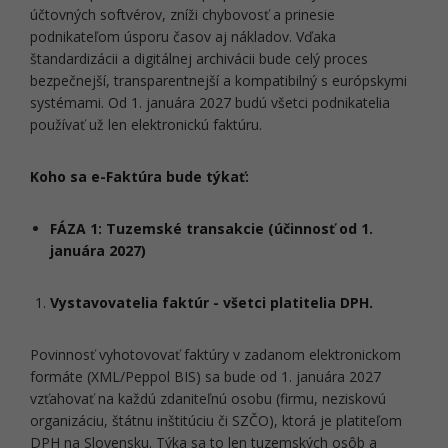
účtovných softvérov, zníži chybovosť a prinesie
podnikateľom úsporu časov aj nákladov. Vďaka
štandardizácii a digitálnej archivácii bude celý proces
bezpečnejší, transparentnejší a kompatibilný s európskymi
systémami. Od 1. januára 2027 budú všetci podnikatelia
používať už len elektronickú faktúru.
Koho sa e-Faktúra bude týkať:
FÁZA 1: Tuzemské transakcie (účinnosť od 1.
januára 2027)
Vystavovatelia faktúr - všetci platitelia DPH.
Povinnosť vyhotovovať faktúry v zadanom elektronickom
formáte (XML/Peppol BIS) sa bude od 1. januára 2027
vzťahovať na každú zdaniteľnú osobu (firmu, neziskovú
organizáciu, štátnu inštitúciu či SZČO), ktorá je platiteľom
DPH na Slovensku. Týka sa to len tuzemských osôb a