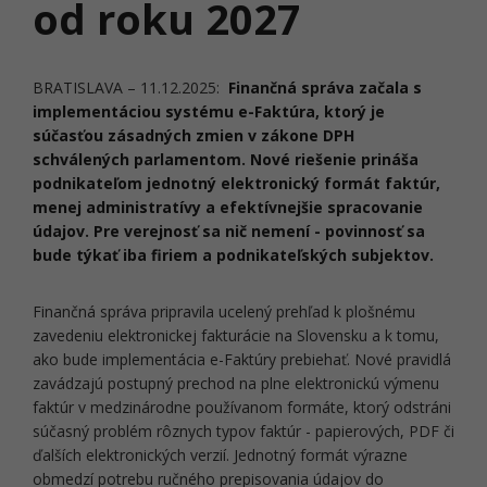
od roku 2027
BRATISLAVA – 11.12.2025:
Finančná správa začala s
implementáciou systému e-Faktúra, ktorý je
súčasťou zásadných zmien v zákone DPH
schválených parlamentom. Nové riešenie prináša
podnikateľom jednotný elektronický formát faktúr,
menej administratívy a efektívnejšie spracovanie
údajov. Pre verejnosť sa nič nemení - povinnosť sa
bude týkať iba firiem a podnikateľských subjektov.
Finančná správa pripravila ucelený prehľad k plošnému
zavedeniu elektronickej fakturácie na Slovensku a k tomu,
ako bude implementácia e-Faktúry prebiehať. Nové pravidlá
zavádzajú postupný prechod na plne elektronickú výmenu
faktúr v medzinárodne používanom formáte, ktorý odstráni
súčasný problém rôznych typov faktúr - papierových, PDF či
ďalších elektronických verzií. Jednotný formát výrazne
obmedzí potrebu ručného prepisovania údajov do