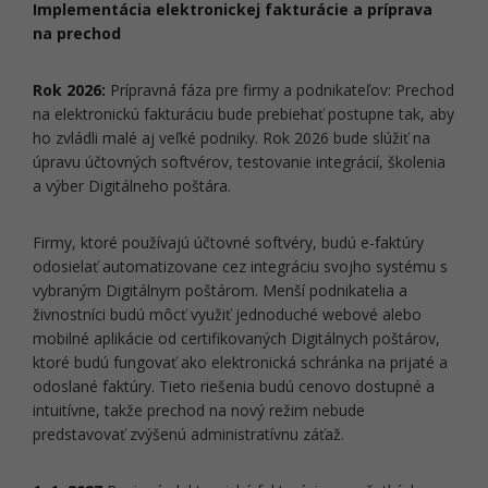
Implementácia elektronickej fakturácie a príprava
na prechod
Rok 2026:
Prípravná fáza pre firmy a podnikateľov: Prechod
na elektronickú fakturáciu bude prebiehať postupne tak, aby
ho zvládli malé aj veľké podniky. Rok 2026 bude slúžiť na
úpravu účtovných softvérov, testovanie integrácií, školenia
a výber Digitálneho poštára.
Firmy, ktoré používajú účtovné softvéry, budú e-faktúry
odosielať automatizovane cez integráciu svojho systému s
vybraným Digitálnym poštárom. Menší podnikatelia a
živnostníci budú môcť využiť jednoduché webové alebo
mobilné aplikácie od certifikovaných Digitálnych poštárov,
ktoré budú fungovať ako elektronická schránka na prijaté a
odoslané faktúry. Tieto riešenia budú cenovo dostupné a
intuitívne, takže prechod na nový režim nebude
predstavovať zvýšenú administratívnu záťaž.