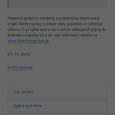
Finančná správa je moderný a proklientsky orientovaný
orgán štátnej správy v oblasti daní, poplatkov a colníctva.
Úlohou FS je výber daní a cla s cieľom zabezpečiť príjmy do
štátneho rozpočtu SR a EÚ. Viac informácií nájdete na
www.financnasprava.sk
.
(11. 12. 2025)
Archív noviniek
Tlač obsahu
Opýtať sa k téme