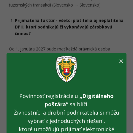
tuzemských transakcií (Slovensko → Slovensko).
Prijímatelia faktúr - všetci platitelia aj neplatitelia
DPH, ktorí podnikajú či vykonávajú zárobkovú
činnosť
Od 1. januára 2027 bude mať každá právnická osoba
a fyzická zdaniteľná osoba povinnosť takúto elektronickú
×
faktúru vedieť prijať. Týka sa to všetkých právnických osôb
– verejných inštitúcií, s.r.o., a.s., nadácií, živnostníkov,
slobodných povolaní (advokát, architekt, umelec),
samostatne hospodáriacich roľníkov či prenajímateľov
nehnuteľností. Aj keby faktúry sami nevystavovali, musia
mať zazmluvneného tzv. Digitálneho poštára, aby takéto
Povinnosť registrácie u
„Digitálneho
elektronické faktúry vedeli prijímať.
poštára“
sa blíži.
Živnostníci a drobní podnikatelia si môžu
Digitálny poštár je certifikovaný poskytovateľ elektronickej
vybrať z jednoduchých riešení,
doručovacej služby, cez ktorú sa bezpečne odosielajú a
ktoré umožňujú prijímať elektronické
prijímajú e-faktúry v jednotnom formáte. Podnikatelia si ho