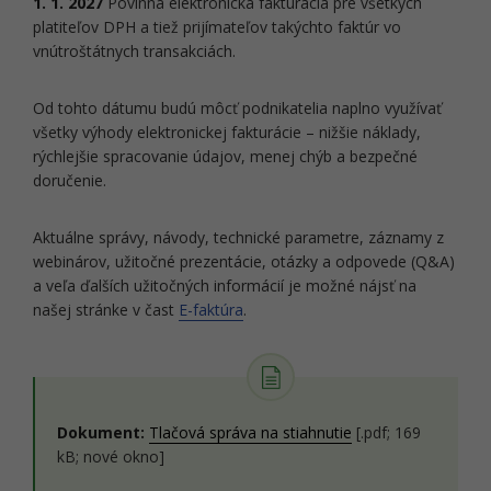
1. 1. 2027
Povinná elektronická fakturácia pre všetkých
platiteľov DPH a tiež prijímateľov takýchto faktúr vo
vnútroštátnych transakciách.
Od tohto dátumu budú môcť podnikatelia naplno využívať
všetky výhody elektronickej fakturácie – nižšie náklady,
rýchlejšie spracovanie údajov, menej chýb a bezpečné
doručenie.
Aktuálne správy, návody, technické parametre, záznamy z
webinárov, užitočné prezentácie, otázky a odpovede (Q&A)
a veľa ďalších užitočných informácií je možné nájsť na
našej stránke v čast
E-faktúra
.
Dokument:
Tlačová správa na stiahnutie
[.pdf; 169
kB; nové okno]