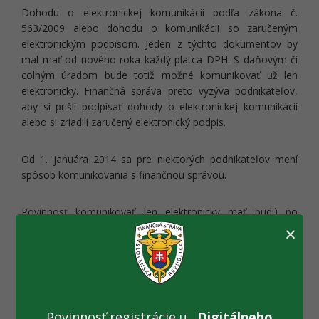
Dohodu o elektronickej komunikácii podľa zákona č.
563/2009 alebo dohodu o komunikácii so zaručeným
elektronickým podpisom. Jeden z týchto dokumentov by
mal mať od nového roka každý platca DPH. S daňovým či
colným úradom bude totiž možné komunikovať už len
elektronicky.
Finančná správa preto vyzýva podnikateľov,
aby si prišli podpísať dohody o elektronickej komunikácii
alebo si zriadili zaručený elektronický podpis.
Od 1. januára 2014 sa pre niektorých podnikateľov mení
spôsob komunikovania s finančnou správou.
Povinnosť komunikovať len elektronicky mať budú po
×
novom:
a) všetci, ktorí sú platiteľom dane z pridanej hodnoty,
b) daňový poradca za daňový subjekt, ktorého zastupuje
Povinnosť registrácie u
„Digitálneho
pri správe daní,