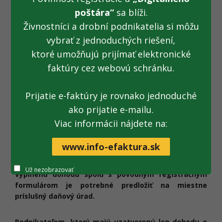
poštára“
sa blíži.
c) advokát za daňový subjekt, ktorého zastupuje pri správe
Živnostníci a drobní podnikatelia si môžu
daní,
vybrať z jednoduchých riešení,
ktoré umožňujú prijímať elektronické
d) zástupca neuvedený v písmenách b) a c) za daňový
faktúry cez webovú schránku.
subjekt, ktorý je platiteľom dane z pridanej hodnoty,
ktorého zastupuje pri správe daní.
Prijatie e-faktúry je rovnako jednoduché
ako prijatie e-mailu.
Podpis dohody je bezplatný. Počas „Týždňov
elektronickej komunikácie“ budú na úradoch
Viac informácii nájdete na:
zriadené špecializované pracoviská, kde túto agendu
vybavia podnikatelia bez čakania. Dohoda je
www.info-efaktura.sk
zverejnená na
www.drsr.sk
v časti elektronická
komunikácia – podmienky využívania AES v bode A) b.
Už nezobrazovať
Vyplnenú dohodu spolu s pôvodným registračným
formulárom je potrebné predložiť na miestne
príslušný daňový úrad.
Podnikateľom, ktorý majú uzatvorenú len dohodu o