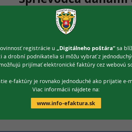
účtovníctvom
V tejto sekcii sú uvedené predpisy súvisiace s oblasťou daní
Vyberte si konkrétnu oblasť o ktorú máte záujem:
ovinnosť registrácie u
„Digitálneho poštára“
sa blíž
ci a drobní podnikatelia si môžu vybrať z jednoduchýc
Sprievodca daňami
možňujú prijímať elektronické faktúry cez webovú s
Postupy účtovania
atie e-faktúry je rovnako jednoduché ako prijatie e-m
Viac informácii nájdete na:
Tlač obsahu
Odporučiť známemu
Opýtať
www.info-efaktura.sk