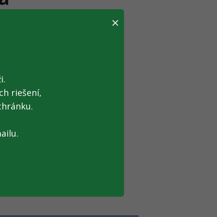
×
 a účtovníctva.
i.
h riešení,
chránku.
ailu.
 sa k téme