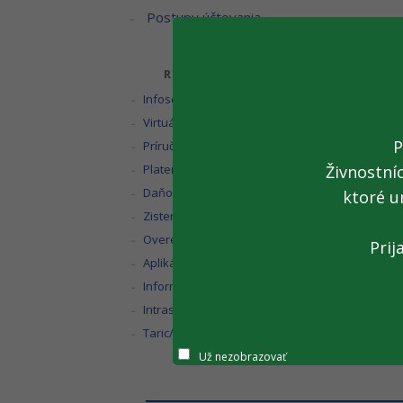
Postupy účtovania
RÝCHLE ODKAZY
Infoservis
Virtuálna registračná pokladnica 2
P
Príručky a návody
Platenie daní
Živnostní
Daňový kalendár
ktoré u
Zistenie miestnej príslušnosti
Overenie IČ DPH
Prij
Aplikácia eDane
Informačné zoznamy
Intrastat
Taric/Kvóta
Už nezobrazovať