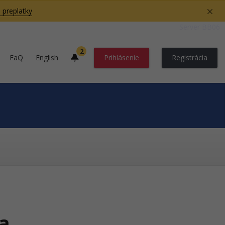
 preplatky
Server BB06
2
FaQ
English
Prihlásenie
Registrácia
a