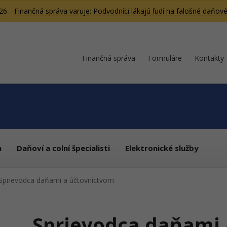
026
Finančná správa varuje: Podvodníci lákajú ľudí na falošné daňové
Finančná správa
Formuláre
Kontakty
a
Daňoví a colní špecialisti
Elektronické služby
Sprievodca daňami a účtovníctvom
Sprievodca daňami 