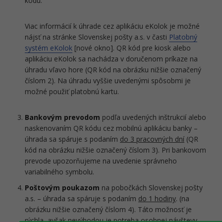
kódu.
Viac informácií k úhrade cez aplikáciu eKolok je možné
nájsť na stránke Slovenskej pošty a.s. v časti
Platobný
systém eKolok
[nové okno]. QR kód pre kiosk alebo
aplikáciu eKolok sa nachádza v doručenom príkaze na
úhradu vľavo hore (QR kód na obrázku nižšie označený
číslom 2). Na úhradu vyššie uvedenými spôsobmi je
možné použiť platobnú kartu.
Bankovým prevodom
podľa uvedených inštrukcií alebo
naskenovaním QR kódu cez mobilnú aplikáciu banky –
úhrada sa spáruje s podaním
do 3 pracovných dní
(QR
kód na obrázku nižšie označený číslom 3). Pri bankovom
prevode upozorňujeme na uvedenie správneho
variabilného symbolu.
Poštovým poukazom
na pobočkách Slovenskej pošty
a.s. – úhrada sa spáruje s podaním
do 1 hodiny
. (na
obrázku nižšie označený číslom 4). Táto možnosť je
rýchla, avšak nevýhodou je potreba osobnej návštevy