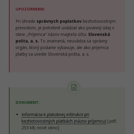
UPOZORNENIE:
Pri úhrade
správnych poplatkov
bezhotovostným
prevodom, je potrebné uvádzať ako povinný údaj v
okne „Príjemca“ názov majiteľa účtu:
Slovenská
pošta, a. s.
To znamená, neuvádza sa správny
orgán, ktorý podanie vybavuje, ale ako príjemca
platby sa uvedie Slovenská pošta, a. s.
DOKUMENT:
Informácia k platobnej inštrukcii pri
bezhotovostných platbách (názov príjemcu)
[.pdf;
253 kB; nové okno]