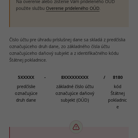
Na overenie alebo zistenie Vám prideleného OUD
použite službu
Overenie prideleného OÚD
.
Číslo účtu pre úhradu príslušnej dane sa skladá z predčíslia
označujúceho druh dane, zo základného čísla účtu
označujúceho daňový subjekt a z identifikačného kódu
Štátnej pokladnice.
5XXXXX
-
8XXXXXXXXX
/
8180
predčíslie
základné číslo účtu
kód
označujúce
označujúce daňový
Štátnej
druh dane
subjekt (OÚD)
pokladnic
e