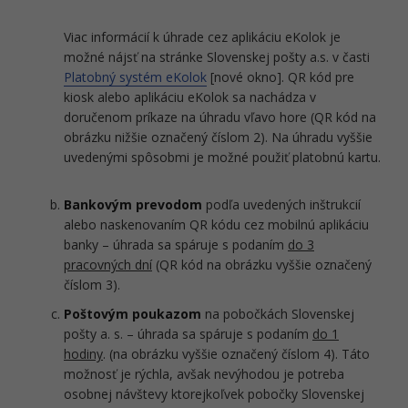
Viac informácií k úhrade cez aplikáciu eKolok je
možné nájsť na stránke Slovenskej pošty a.s. v časti
Platobný systém eKolok
[nové okno]. QR kód pre
kiosk alebo aplikáciu eKolok sa nachádza v
doručenom príkaze na úhradu vľavo hore (QR kód na
obrázku nižšie označený číslom 2). Na úhradu vyššie
uvedenými spôsobmi je možné použiť platobnú kartu.
Bankovým prevodom
podľa uvedených inštrukcií
alebo naskenovaním QR kódu cez mobilnú aplikáciu
banky – úhrada sa spáruje s podaním
do 3
pracovných dní
(QR kód na obrázku vyššie označený
číslom 3).
Poštovým poukazom
na pobočkách Slovenskej
pošty a. s. – úhrada sa spáruje s podaním
do 1
hodiny
. (na obrázku vyššie označený číslom 4). Táto
možnosť je rýchla, avšak nevýhodou je potreba
osobnej návštevy ktorejkoľvek pobočky Slovenskej