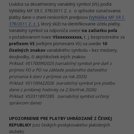
Uvádza sa desaťmiestny variabilný symbol (VS) podľa
Vyhlášky MF SR č. 378/2011 Z. z. o spôsobe označovania
platby dane v znení neskorších predpisov [
Vyhláška MF SR č.
378/2011 Z. z.
], ktorý slúži na identifikovanie účelu platby.
Variabilný symbol sa odporúča uviesť
na začiatku poľa
v požadovanom tvare
VSxxxxxxxxxx,
t. j.
bezprostredne za
prefixom VS
(veľkými písmenami VS) sa uvedie
10
číselných znakov
variabilného symbolu
-
bez medzery,
dvojbodky, či akýchkoľvek iných znakov.
Príklad: VS1700992025 (variabilný symbol pre daň z
príjmov FO a PO na základe podaného daňového
priznania k dani z príjmov za rok 2025)
Príklad: VS1100422026 (variabilný symbol pre platbu
dane z pridanej hodnoty za 2.štvrťrok 2026)
Príklad: VS
3311897285
(variabilný symbol určený
správcom dane)
UPOZORNENIE PRE PLATBY UHRÁDZANÉ Z ČESKEJ
REPUBLIKY
(cez českých poskytovateľov platobných
služieb):