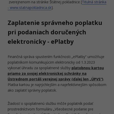
zverejnenom na stránke Štátnej pokladnice [
Titulná stránka
- www.statnapokladnica.sk
].
Zaplatenie správneho poplatku
pri podaniach doručených
elektronicky - ePlatby
Finančná správa spustením funkčnosti „ePlatby“ umožňuje
poplatníkom komunikujúcim elektronicky od 1.3.2023
vykonať úhradu za spoplatnené služby
platobnou kartou
priamo zo svojej elektronickej schránky na
Ústrednom portáli verejnej správy (ďalej len „ÚPVS“)
.
Platba kartou je najrýchlejším a najefektívnejším spôsobom
ako zaplatiť správny poplatok.
Žiadosť o spoplatnenú službu môže poplatník podať
prostredníctvom formuláru „Všeobecné podanie pre