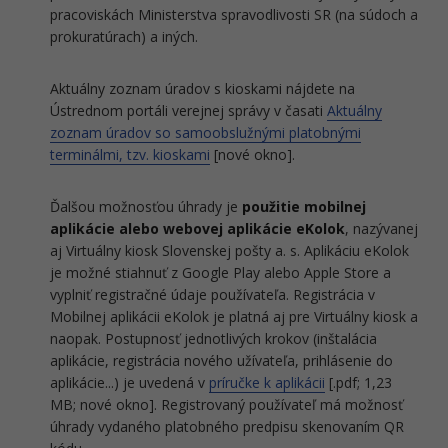
pracoviskách Ministerstva spravodlivosti SR (na súdoch a
prokuratúrach) a iných.
Aktuálny zoznam úradov s kioskami nájdete na
Ústrednom portáli verejnej správy v časati
Aktuálny
zoznam úradov so samoobslužnými platobnými
terminálmi, tzv. kioskami
[nové okno].
Ďalšou možnosťou úhrady je
použitie mobilnej
aplikácie alebo webovej aplikácie eKolok
, nazývanej
aj Virtuálny kiosk Slovenskej pošty a. s. Aplikáciu eKolok
je možné stiahnuť z Google Play alebo Apple Store a
vyplniť registračné údaje používateľa. Registrácia v
Mobilnej aplikácii eKolok je platná aj pre Virtuálny kiosk a
naopak. Postupnosť jednotlivých krokov (inštalácia
aplikácie, registrácia nového užívateľa, prihlásenie do
aplikácie...) je uvedená v
príručke k aplikácii
[.pdf; 1,23
MB; nové okno]. Registrovaný používateľ má možnosť
úhrady vydaného platobného predpisu skenovaním QR