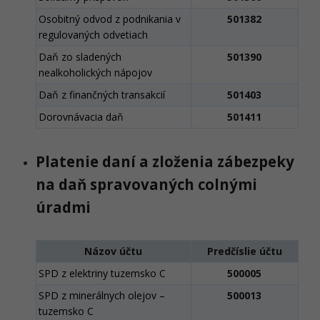
Osobitný odvod z podnikania v
501382
regulovaných odvetiach
Daň zo sladených
501390
nealkoholických nápojov
Daň z finančných transakcií
501403
Dorovnávacia daň
501411
Platenie daní a zloženia zábezpeky
na daň spravovaných colnými
úradmi
Názov účtu
Predčíslie účtu
SPD z elektriny tuzemsko C
500005
SPD z minerálnych olejov –
500013
tuzemsko C