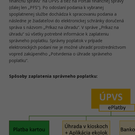
finančnú správu“ na ÚPVS a tiež na Portáli finančnej správy
(ďalej len „PFS“). Po odoslaní podania k vybranej
spoplatnenej službe dochádza k spracovaniu podania a
následne je žiadateľovi do elektronickej schránky doručená
správa s názvom „Príkaz na úhradu“. V správe „Príkaz na
úhradu“ sú všetky potrebné informácie k zaplateniu
správneho poplatku. Správny poplatok v prípade
elektronických podaní nie je možné uhradiť prostredníctvom
vopred zakúpeného „Potvrdenia o úhrade správneho
poplatku“.
Spôsoby zaplatenia správneho poplatku: