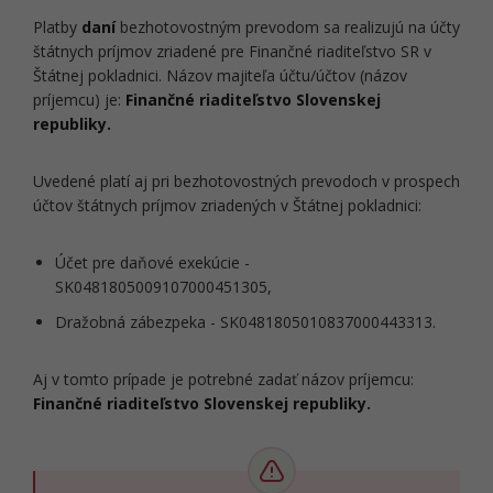
Platby
daní
bezhotovostným prevodom sa realizujú na účty
štátnych príjmov zriadené pre Finančné riaditeľstvo SR v
Štátnej pokladnici. Názov majiteľa účtu/účtov (názov
príjemcu) je:
Finančné riaditeľstvo Slovenskej
republiky.
Uvedené platí aj pri bezhotovostných prevodoch v prospech
účtov štátnych príjmov zriadených v Štátnej pokladnici:
Účet pre daňové exekúcie -
SK0481805009107000451305,
Dražobná zábezpeka - SK0481805010837000443313.
Aj v tomto prípade je potrebné zadať názov príjemcu:
Finančné riaditeľstvo Slovenskej republiky.