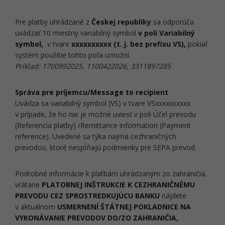
Pre platby uhrádzané z
Českej republiky
sa odporúča
uvádzať 10 miestny variabilný symbol
v poli Variabilný
symbol,
v tvare
xxxxxxxxxx (t. j. bez prefixu VS),
pokiaľ
systém použitie tohto poľa umožní.
Príklad: 1700992025, 1100422026, 3311897285
Správa pre príjemcu/Message to recipient
Uvádza sa variabilný symbol (VS) v tvare VSxxxxxxxxxx
v prípade, že ho nie je možné uviesť v poli Účel prevodu
(Referencia platby) /Remittance information (Payment
reference). Uvedené sa týka najmä cezhraničných
prevodov, ktoré nespĺňajú podmienky pre SEPA prevod.
Podrobné informácie k platbám uhrádzaným zo zahraničia,
vrátane
PLATOBNEJ INŠTRUKCIE K CEZHRANIČNÉMU
PREVODU CEZ SPROSTREDKUJÚCU BANKU
nájdete
v aktuálnom
USMERNENÍ ŠTÁTNEJ POKLADNICE NA
VYKONÁVANIE PREVODOV DO/ZO ZAHRANIČIA,