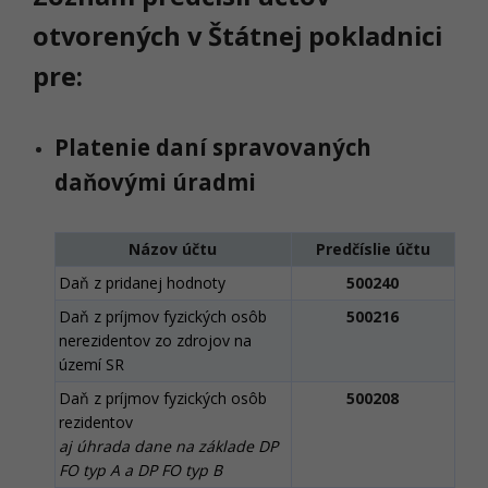
otvorených v Štátnej pokladnici
pre:
Platenie daní spravovaných
daňovými úradmi
Názov účtu
Predčíslie účtu
Daň z pridanej hodnoty
500240
Daň z príjmov fyzických osôb
500216
nerezidentov zo zdrojov na
území SR
Daň z príjmov fyzických osôb
500208
rezidentov
aj úhrada dane na základe DP
FO typ A a DP FO typ B