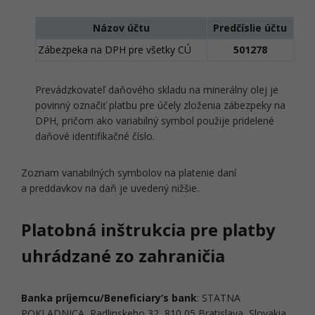
Názov účtu
Predčíslie účtu
Zábezpeka na DPH pre všetky CÚ
501278
Prevádzkovateľ daňového skladu na minerálny olej je
povinný označiť platbu pre účely zloženia zábezpeky na
DPH, pričom ako variabilný symbol použije pridelené
daňové identifikačné číslo.
Zoznam variabilných symbolov na platenie daní
a preddavkov na daň je uvedený nižšie.
Platobná inštrukcia pre platby
uhrádzané zo zahraničia
Banka príjemcu/Beneficiary‘s bank
: STATNA
POKLADNICA, Radlinskeho 32, 810 05 Bratislava, Slovakia