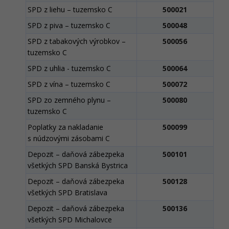
SPD z liehu – tuzemsko C
500021
SPD z piva – tuzemsko C
500048
SPD z tabakových výrobkov –
500056
tuzemsko C
SPD z uhlia - tuzemsko C
500064
SPD z vína – tuzemsko C
500072
SPD zo zemného plynu –
500080
tuzemsko C
Poplatky za nakladanie
500099
s núdzovými zásobami C
Depozit – daňová zábezpeka
500101
všetkých SPD Banská Bystrica
Depozit – daňová zábezpeka
500128
všetkých SPD Bratislava
Depozit – daňová zábezpeka
500136
všetkých SPD Michalovce