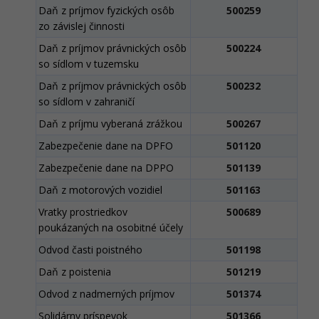
Daň z príjmov fyzických osôb
500259
zo závislej činnosti
Daň z príjmov právnických osôb
500224
so sídlom v tuzemsku
Daň z príjmov právnických osôb
500232
so sídlom v zahraničí
Daň z príjmu vyberaná zrážkou
500267
Zabezpečenie dane na DPFO
501120
Zabezpečenie dane na DPPO
501139
Daň z motorových vozidiel
501163
Vratky prostriedkov
500689
poukázaných na osobitné účely
Odvod časti poistného
501198
Daň z poistenia
501219
Odvod z nadmerných príjmov
501374
Solidárny príspevok
501366