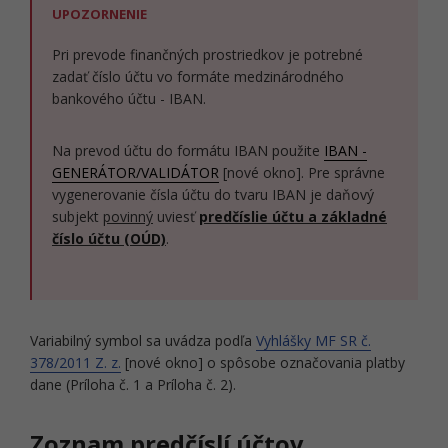
UPOZORNENIE
Pri prevode finančných prostriedkov je potrebné
zadať číslo účtu vo formáte medzinárodného
bankového účtu - IBAN.
Na prevod účtu do formátu IBAN použite
IBAN -
GENERÁTOR/VALIDÁTOR
[nové okno]. Pre správne
vygenerovanie čísla účtu do tvaru IBAN je daňový
subjekt
povinný
uviesť
predčíslie účtu a základné
číslo účtu (OÚD)
.
Variabilný symbol sa uvádza podľa
Vyhlášky MF SR č.
378/2011 Z. z.
[nové okno] o spôsobe označovania platby
dane (Príloha č. 1 a Príloha č. 2).
Zoznam predčíslí účtov