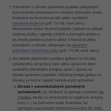
Potvrdením o úhrade správneho poplatku zakúpeným
buď na kiosku umiestnenom v budove Daňového úradu
Bratislava na Ševčenkovej ulici alebo na ďalších
vybraných kioskoch
[.pdf; 151 kB; nové okno]
Ministerstva vnútra SR pred podaním žiadosti na základe
zvolenej služby z agendy colných a daňových úradov a
jej úhrady platobnou kartou alebo v hotovosti alebo
potvrdením o úhrade zakúpeným na
vybraných
pobočkách Slovenskej pošty
[.pdf; 179 kB; nové okno].
Na základe platobného predpisu (príkazu na úhradu)
vyžiadaného od správcu dane alebo správcom dane
zaslaného platobného predpisu spolu s výzvou na
úhradu správneho poplatku. Platobný predpis (príkaz na
úhradu) je možné zaplatiť nasledovnými spôsobmi:
Úhrada v samoobslužných platobných
zariadeniach
, tzv. kioskoch sa spáruje s podaním
do
1 hodiny
. Kiosky sú umiestnené na orgánoch verejnej
moci, t. j. na Daňovom úrade Bratislava, na
vybraných pracoviskách Ministerstva vnútra SR, ďalej