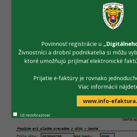
ktorejkoľvek pobočky Slovenskej pošty a.s.
Povinnosť registrácie u
„Digitálneh
Živnostníci a drobní podnikatelia si môžu vyb
ktoré umožňujú prijímať elektronické fakt
Prijatie e-faktúry je rovnako jednoduché
Viac informácii nájdet
www.info-efaktura
Už nezobrazovať