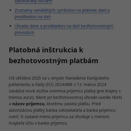
vykonávaný obcami
Zoznamy variabilných symbolov na platenie daní a
preddavkov na daň
Úhrada dane a preddavkov na daň bezhotovostným
prevodom
Platobná inštrukcia k
bezhotovostným platbám
Od októbra 2025 sa v zmysle Nariadenia Európskeho
parlamentu a Rady (EÚ) 2024/886 z 13. marca 2024
zavádza nová služba overenia príjemcu platby (pre krajiny s
menou euro). Klient pri bezhotovostnej úhrade uvedie IBAN
a
názov príjemcu
, ktorému zasiela platbu. Pred
autorizáciou platby banka odosielateľa a banka príjemcu
overí, či zadané meno príjemcu sa zhoduje s menom
majiteľa účtu v banke príjemcu.