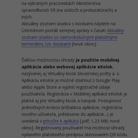
na vybraných pracoviskách Ministerstva
spravodlivosti SR (na súdoch a prokuratúrach) a
iných.
Aktuálny zoznam úradov s kioskami nájdete na
Ústrednom portáli verejnej správy v časati
Aktuálny
zoznam úradov so samoobslužnými platobnými
terminálmi, tzv. kioskami
[nové okno].
Ďalšou možnosťou úhrady
je použitie mobilnej
aplikácie alebo webovej aplikácie eKolok
,
nazývanej aj Virtuálny kiosk Slovenskej pošty a. s.
Aplikáciu eKolok je možné stiahnuť z Google Play
alebo Apple Store a vyplniť registračné údaje
používateľa. Registrácia v Mobilnej aplikácii eKolok je
platná aj pre Virtuálny kiosk a naopak. Postupnosť
jednotlivých krokov (inštalácia aplikácie, registrácia
nového užívateľa, prihlásenie do aplikácie...) je
uvedená v
príručke k aplikácii
[.pdf; 1,23 MB; nové
okno]. Registrovaný používateľ má možnosť úhrady
vydaného platobného predpisu skenovaním QR kódu.