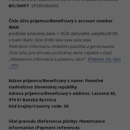
BIC/SWIFT
: SPSRSKBAXXX
Číslo účtu príjemcu/Beneficiary‘s account number
IBAN:
predčíslie príslušnej dane + OÚD daňového subjektu/8180
v tvare IBAN:
SKxx 8180 xxxx xxxx xxxx xxxx
Podrobnú informáciu ohľadom použitia a generovania
čísla účtu pre úhradu príslušnej dane nájdete v časti
„Všeobecná informácia k plateniu daní“ [
Platenie cla, daní
- PFS
Názov príjemcu/Beneficiary‘s name: Finančné
riaditeľstvo Slovenskej republiky
Adresa príjemcu/Beneficiary‘s address: Lazovná 63,
974 01 Banská Bystrica
Kód krajiny/Country code: SK
Účel prevodu (Referencia platby) /Remittance
information (Payment reference):