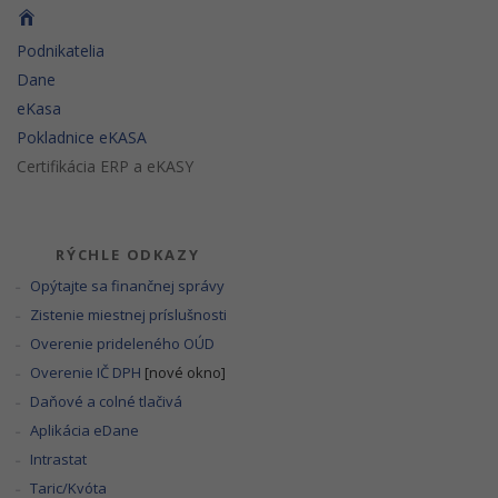
Podnikatelia
Dane
eKasa
Pokladnice eKASA
Certifikácia ERP a eKASY
RÝCHLE ODKAZY
Opýtajte sa finančnej správy
Zistenie miestnej príslušnosti
Overenie prideleného OÚD
Overenie IČ DPH
[nové okno]
Daňové a colné tlačivá
Aplikácia eDane
Intrastat
Taric/Kvóta