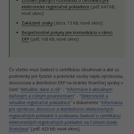
Zoznam platných rozhodnutí o certifikácii pre
elektronické registračné pokladnice
[.pdf; 647 kB;
nové okno]
Zakázané znaky
[.docx; 13 kB; nové okno]
Bezpečnostné pokyny pre komunikáciu v rámci
ERP
[.pdf; 108 kB; nové okno]
Čo všetko musí žiadosť o certifikáciu obsahovať a aké sú
podmienky pre fyzické a právnické osoby nájdu výrobcovia,
dovozcovia a distribútori ERP na stránke finančnej správy v
časti "
Aktuálne: dane a clá
" - "
Informácie k aktuálnym
daňovým a colným povinnostiam
" - "
Elektronické a
virtuálne registračné pokladnice
" v dokumente "
Informácia
pre výrobcov, dovozcov a distribútorov elektronických
registračných pokladníc k podávaniu žiadostí o certifikáciu
elektronických registračných pokladníc na Colnom úrade
Bratislava
" [.pdf; 423 kB; nové okno].