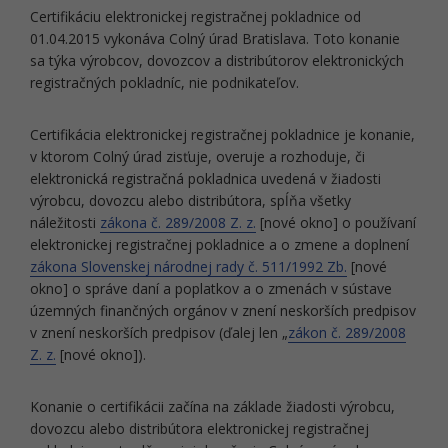
Certifikáciu elektronickej registračnej pokladnice od
01.04.2015 vykonáva Colný úrad Bratislava. Toto konanie
sa týka výrobcov, dovozcov a distribútorov elektronických
registračných pokladníc, nie podnikateľov.
Certifikácia elektronickej registračnej pokladnice je konanie,
v ktorom Colný úrad zisťuje, overuje a rozhoduje, či
elektronická registračná pokladnica uvedená v žiadosti
výrobcu, dovozcu alebo distribútora, spĺňa všetky
náležitosti
zákona č. 289/2008 Z. z.
[nové okno] o používaní
elektronickej registračnej pokladnice a o zmene a doplnení
zákona Slovenskej národnej rady č. 511/1992 Zb.
[nové
okno] o správe daní a poplatkov a o zmenách v sústave
územných finančných orgánov v znení neskorších predpisov
v znení neskorších predpisov (ďalej len „
zákon č. 289/2008
Z. z.
[nové okno]).
Konanie o certifikácii začína na základe žiadosti výrobcu,
dovozcu alebo distribútora elektronickej registračnej