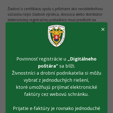
Žiadosť o certifikáciu spolu s prílohami ako neoddeliteľnou
súčasťou tejto žiadosti výrobca, dovozca alebo distribútor
elektronickej registračnej pokladnice musí predložiť na
adrese:
×
Colný úrad Bratislava
Oddelenie certifikácie a foréznej analýzy
Miletičova 42
824 59 Bratislava
Povinnosť registrácie u
„Digitálneho
poštára“
sa blíži.
Vedúci oddelenia: npor. Ing. Michal Šprtel
Živnostníci a drobní podnikatelia si môžu
vybrať z jednoduchých riešení,
Telefonické kontakty: 02/50 26 3794 (3781, 3934)
ktoré umožňujú prijímať elektronické
faktúry cez webovú schránku.
e-mail:
certifikacia@financnasprava.sk
Prijatie e-faktúry je rovnako jednoduché
Colný úrad Bratislava po posúdení predložených dokladov a