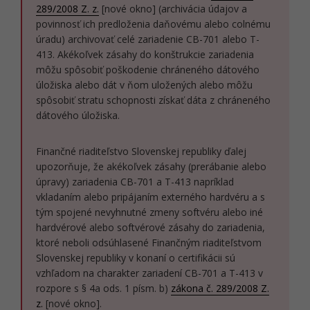
289/2008 Z. z.
[nové okno] (archivácia údajov a
povinnosť ich predloženia daňovému alebo colnému
úradu) archivovať celé zariadenie CB-701 alebo T-
413. Akékoľvek zásahy do konštrukcie zariadenia
môžu spôsobiť poškodenie chráneného dátového
úložiska alebo dát v ňom uložených alebo môžu
spôsobiť stratu schopnosti získať dáta z chráneného
dátového úložiska.
Finančné riaditeľstvo Slovenskej republiky ďalej
upozorňuje, že akékoľvek zásahy (prerábanie alebo
úpravy) zariadenia CB-701 a T-413 napríklad
vkladaním alebo pripájaním externého hardvéru a s
tým spojené nevyhnutné zmeny softvéru alebo iné
hardvérové alebo softvérové zásahy do zariadenia,
ktoré neboli odsúhlasené Finančným riaditeľstvom
Slovenskej republiky v konaní o certifikácii sú
vzhľadom na charakter zariadení CB-701 a T-413 v
rozpore s § 4a ods. 1 písm. b)
zákona č. 289/2008 Z.
z.
[nové okno].