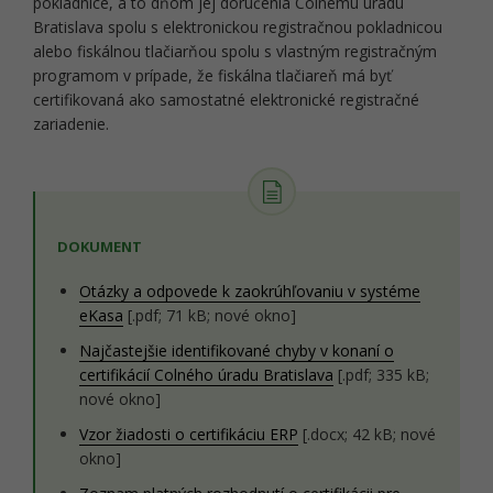
pokladnice, a to dňom jej doručenia Colnému úradu
Bratislava spolu s elektronickou registračnou pokladnicou
alebo fiskálnou tlačiarňou spolu s vlastným registračným
programom v prípade, že fiskálna tlačiareň má byť
certifikovaná ako samostatné elektronické registračné
zariadenie.
DOKUMENT
Otázky a odpovede k zaokrúhľovaniu v systéme
eKasa
[.pdf; 71 kB; nové okno]
Najčastejšie identifikované chyby v konaní o
certifikácií Colného úradu Bratislava
[.pdf; 335 kB;
nové okno]
Vzor žiadosti o certifikáciu ERP
[.docx; 42 kB; nové
okno]