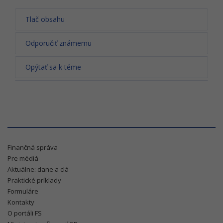
Tlač obsahu
Odporučiť známemu
Opýtať sa k téme
Finančná správa
Pre médiá
Aktuálne: dane a clá
Praktické príklady
Formuláre
Kontakty
O portáli FS