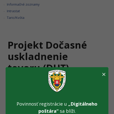
Informačné zoznamy
Intrastat
Taric/Kvóta
Projekt Dočasné
uskladnenie
tovaru (DUT)
×
Projekt Dočasné uskladnenie tovaru (DUT) zabezpečí
implementáciu požiadaviek
Colného kódexu Únie (CKÚ)
[nové okno] na elektronickú výmenu informácií a
uchovávanie informácií podľa colných predpisov. Je vyvíjaný
Povinnosť registrácie u
„Digitálneho
v súlade s
Vykonávacím rozhodnutím Komisie (EÚ)
poštára“
sa blíži.
2023/2879
[nové okno] a rieši elektronizáciu procesov