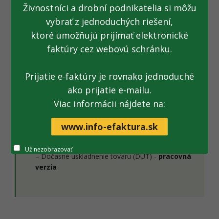
dočasného uskladnenia tovaru na vnútroštátnej úrovni.
Živnostníci a drobní podnikatelia si môžu
Systém DUT zabezpečí evidenciu tovaru v dočasnom
vybrať z jednoduchých riešení,
uskladnení, kontrolu existencie vyhlásenia na dočasné
ktoré umožňujú prijímať elektronické
uskladnenie pri následnom konaní, odpis tovaru z
faktúry cez webovú schránku.
dočasného uskladnenia a správu schválených miest na
predloženie tovaru colným orgánom a na dočasné
uskladnenie.
Prijatie e-faktúry je rovnako jednoduché
ako prijatie e-mailu.
Viac informácii nájdete na:
www.info-efaktura.sk
DOKUMENTY:
Technická špecifikácia
[.zip; 4,31 MB; nové okno]
Už nezobrazovať
– Dočasné uskladnenie tovaru (DUT) -
pracovná
verzia