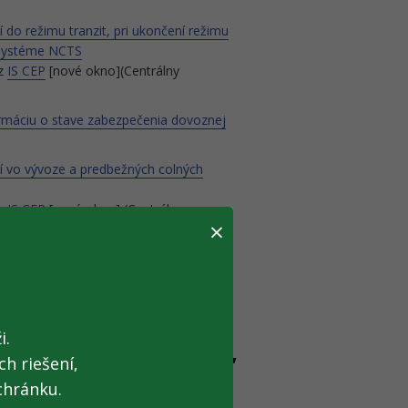
 do režimu tranzit, pri ukončení režimu
v systéme NCTS
ez
IS CEP
[nové okno](Centrálny
ormáciu o stave zabezpečenia dovoznej
ní vo vývoze a predbežných colných
ez
IS CEP
[nové okno] (Centrálny
×
ráv pri preprave tovaru podliehajúceho
systému EMCS
a o prijatí).
i.
cie so sekciou colnou,
h riešení,
olnej
chránku.