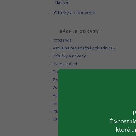
Tlačivá
Otázky a odpovede
RÝCHLE ODKAZY
Infoservis
Virtuálna registračná pokladnica 2
Príručky a návody
Platenie daní
Daňový kalendár
Zistenie miestnej príslušnosti
Overenie IČ DPH
Aplikácia eDane
Informačné zoznamy
Intrastat
P
Taric/Kvóta
Živnostní
ktoré u