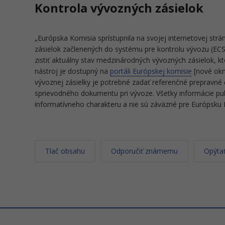
Kontrola vývozných zásielok
„Európska Komisia sprístupnila na svojej internetovej str
zásielok začlenených do systému pre kontrolu vývozu (EC
zistiť aktuálny stav medzinárodných vývozných zásielok, kt
nástroj je dostupný na
portáli Európskej komisie
[nové okn
vývoznej zásielky je potrebné zadať referenčné prepravné 
sprievodného dokumentu pri vývoze. Všetky informácie pub
informatívneho charakteru a nie sú záväzné pre Európsku K
Tlač obsahu
Odporučiť známemu
Opýtať