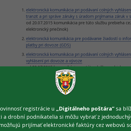
elektronická komunikácia pri podávaní colných vyhlásení
tranzit a pri správe záruky s úradom prijímania záruk 
od 20.07.2015 komunikácia pre túto službu prebieha c
elektronický priečinok)
elektronická komunikácia pre podávanie žiadostí o inf
platby pri dovoze (GDS)
elektronická komunikácia pri podávaní colných vyhláse
vyhlásení pri dovoze a vývoze
od 20.07.2015 komunikácia pre túto službu prebieha c
elektronický priečinok)
elektronická komunikácia pre podávanie a prijímanie sp
spotrebnej dani v režime pozastavenia dane v rámci 
(elektronický sprievodný administratívny dokument, správ
ovinnosť registrácie u
„Digitálneho poštára“
sa blíž
Priebeh elektronickej komuniká
ci a drobní podnikatelia si môžu vybrať z jednoduchýc
elektronická podateľňa sekcie c
možňujú prijímať elektronické faktúry cez webovú s