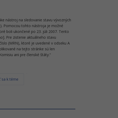
ánke nástroj na sledovanie stavu vývozných
S). Pomocou tohto nástroja je možné
oré boli ukončené po 23. júli 2007. Tento
o]. Pre zistenie aktuálneho stavu
číslo (MRN), ktoré je uvedené v odseku A
likované na tejto stránke sú len
omisiu ani pre členské štáty.“
 sa k téme