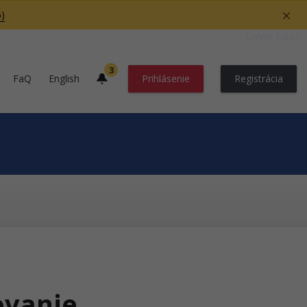
)
Server BB02
3
FaQ
English
Prihlásenie
Registrácia
ovanie