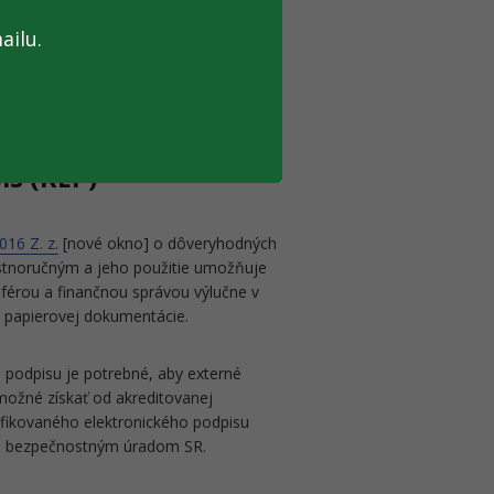
ailu.
 kvalifikovaným certifikátom oprávnenej
nčnej správy. Z nej sa informácia po
 Obdobne sa uskutočňuje zaslanie spätnej
čenie externému subjektu.
is (KEP)
016 Z. z.
[nové okno] o dôveryhodných
astnoručným a jeho použitie umožňuje
férou a finančnou správou výlučne v
ia papierovej dokumentácie.
o podpisu je potrebné, aby externé
 možné získať od akreditovanej
alifikovaného elektronického podpisu
ným bezpečnostným úradom SR.