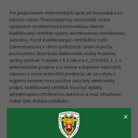
Pre podpisovanie elektronických správ pri komunikácii so
sekciou colnou Finančnejsprávy musí každá osoba
oprávnená na elektronickú komunikáciu vlastniť
kvalifikovaný certifikát vydaný akreditovanou certifikačnou
autoritou. Počet kvalifikovaných certifikátov osôb
(zamestnancov) v rámci spoločnosti závisí od počtu
používateľov, ktorí budú elektronické služby finančnej
správy využívať. V súlade s § 5 zákona č. 215/2002 Z. z. o
elektronickom podpise a o zmene a doplnení niektorých
zákonov v znení neskorších predpisov, ak sa v styku s
orgánmi verejnej moci používa zaručený elektronický
podpis, kvalifikovaný certifikát musí byť vydaný
akreditovanou certifikačnou autoritou a musí obsahovať
rodné číslo držiteľa certifikátu.
×
Zoznam akreditovaných certifikačných autorít je zverejnený
na stránke
Národného bezpečnostného úradu a je
priebežne aktualizovaný
[nové okno].