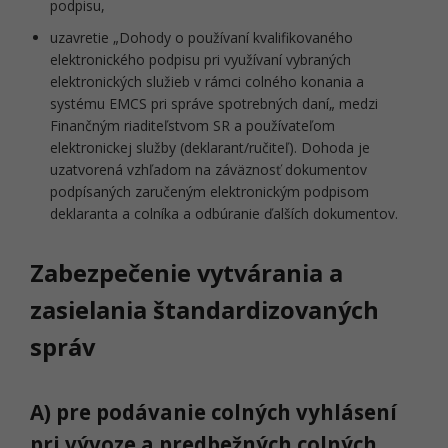
podpisu,
uzavretie „Dohody o používaní kvalifikovaného
elektronického podpisu pri využívaní vybraných
elektronických služieb v rámci colného konania a
systému EMCS pri správe spotrebných daní„ medzi
Finančným riaditeľstvom SR a používateľom
elektronickej služby (deklarant/ručiteľ). Dohoda je
uzatvorená vzhľadom na záväznosť dokumentov
podpísaných zaručeným elektronickým podpisom
deklaranta a colníka a odbúranie ďalších dokumentov.
Zabezpečenie vytvárania a
zasielania štandardizovaných
správ
A) pre podávanie colných vyhlásení
pri vývoze a predbežných colných