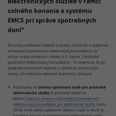
elektronických služieb v rámci
colného konania a systému
EMCS pri správe spotrebných
daní“
Na účely podávania žiadostí o zmenu a žiadostí o doplnenie
technických parametrov elektronickej komunikácie sa
určuje osoba uvedená v odseku A.5. tlačiva „Technické
parametre elektronickej komunikácie“. To znamená, že pri
podávaní uvedených žiadostí, s výnimkou zmeny tejto
osoby, ich nemusí podpisovať štatutárny zástupca.
Požiadavku na
zmenu oprávnení osôb pre príslušné
elektronické služby
je potrebné zaslať na
tlačive
Žiadosť o zmenu v technických parametroch
elektronickej komunikácie pre elektronické služby
[.docx;
28 kB; nové okno] vyplnením údajov v časti 2, ktoré je
potrebné doručiť prostredníctvom elektronickej pošty