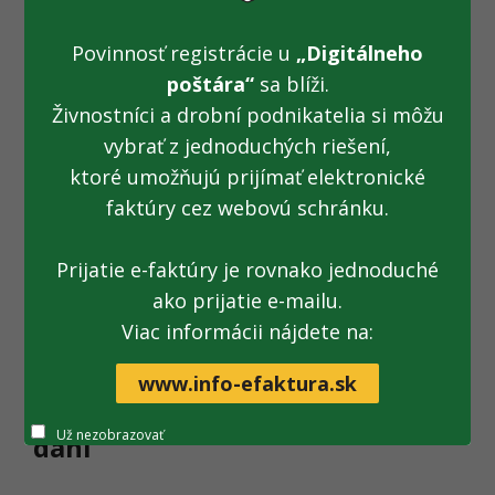
Postup pri uzatváraní “Dohody o
Povinnosť registrácie u
„Digitálneho
používaní kvalifikovaného
poštára“
sa blíži.
Živnostníci a drobní podnikatelia si môžu
elektronického podpisu alebo
vybrať z jednoduchých riešení,
kvalifikovanej elektronickej
ktoré umožňujú prijímať elektronické
pečate alebo iného uznaného
faktúry cez webovú schránku.
spôsobu autorizácie pri
Prijatie e-faktúry je rovnako jednoduché
využívaní vybraných
ako prijatie e-mailu.
elektronických služieb v rámci
Viac informácii nájdete na:
colného konania a systému
www.info-efaktura.sk
EMCS pri správe spotrebných
Už nezobrazovať
daní“