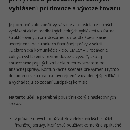
vyhlásení pri dovoze a vývoze tovaru
Je potrebné zabezpečiť vytváranie a odosielanie colných
vyhlásení alebo predbežných colných vyhlásení vo forme
štruktúrovaných xml dokumentov podľa špecifikácie
uverejnenej na stránkach finančnej správy v sekcii
„Elektronická komunikácia - clo, EMCS“ – „Podávanie
colných vyhlásení v režime dovoz a vývoz“, ako aj
spracovanie prijatých xml dokumentov smerom od
finančnej správy. Komunikačné scenáre pre výmenu týchto
dokumentov sú rovnako uverejnené v uvedenej špecifikácii
a vychádzajú zo zadaní Európskej komisie.
Na tento účel je potrebné použiť niektorý z nasledovných
krokov:
V prípade nových používateľov elektronických služieb
finančnej správy, ktorí chcú používať komerčné aplikačné