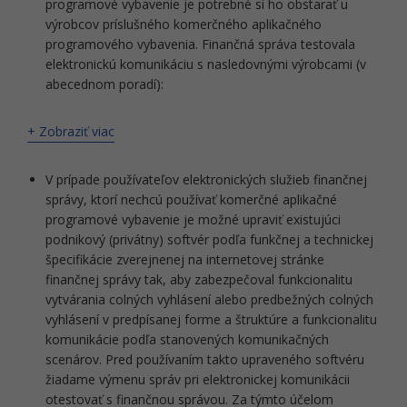
programové vybavenie je potrebné si ho obstarať u
výrobcov príslušného komerčného aplikačného
programového vybavenia. Finančná správa testovala
elektronickú komunikáciu s nasledovnými výrobcami (v
abecednom poradí):
+ Zobraziť viac
V prípade používateľov elektronických služieb finančnej
správy, ktorí nechcú používať komerčné aplikačné
programové vybavenie je možné upraviť existujúci
podnikový (privátny) softvér podľa funkčnej a technickej
špecifikácie zverejnenej na internetovej stránke
finančnej správy tak, aby zabezpečoval funkcionalitu
vytvárania colných vyhlásení alebo predbežných colných
vyhlásení v predpísanej forme a štruktúre a funkcionalitu
komunikácie podľa stanovených komunikačných
scenárov. Pred používaním takto upraveného softvéru
žiadame výmenu správ pri elektronickej komunikácii
otestovať s finančnou správou. Za týmto účelom