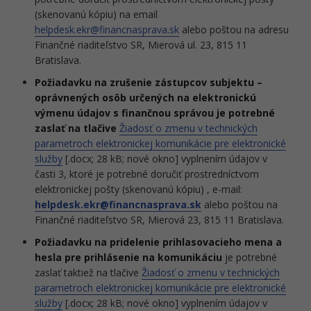
(skenovanú kópiu) na email
helpdesk.ekr@financnasprava.sk
alebo poštou na adresu
Finančné riaditeľstvo SR, Mierová ul. 23, 815 11
Bratislava.
Požiadavku na zrušenie zástupcov subjektu –
oprávnených osôb určených na elektronickú
výmenu údajov s finančnou správou je potrebné
zaslať na tlačive
Žiadosť o zmenu v technických
parametroch elektronickej komunikácie pre elektronické
služby
[.docx; 28 kB; nové okno] vyplnením údajov v
časti 3, ktoré je potrebné doručiť prostredníctvom
elektronickej pošty (skenovanú kópiu) , e-mail:
helpdesk.ekr@financnasprava.sk
alebo poštou na
Finančné riaditeľstvo SR, Mierová 23, 815 11 Bratislava.
Požiadavku na pridelenie prihlasovacieho mena a
hesla pre prihlásenie na komunikáciu
je potrebné
zaslať taktiež na tlačive
Žiadosť o zmenu v technických
parametroch elektronickej komunikácie pre elektronické
služby
[.docx; 28 kB; nové okno] vyplnením údajov v