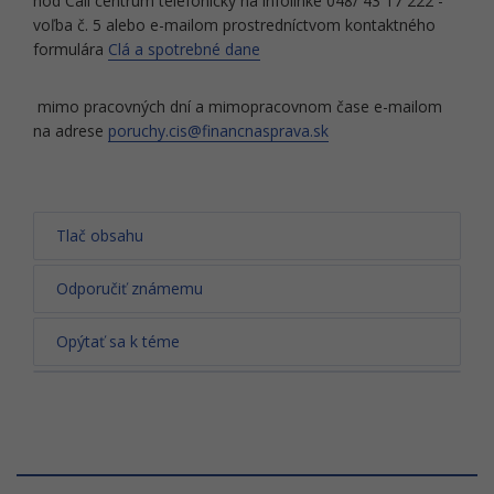
hod Call centrum telefonicky na infolinke 048/ 43 17 222 -
voľba č. 5 alebo e-mailom prostredníctvom kontaktného
formulára
Clá a spotrebné dane
mimo pracovných dní a mimopracovnom čase e-mailom
na adrese
poruchy.cis@financnasprava.sk
Tlač obsahu
Odporučiť známemu
Opýtať sa k téme