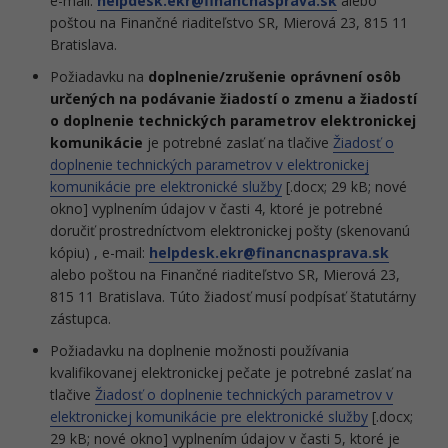
e-mail:
helpdesk.ekr@financnasprava.sk
alebo
poštou na Finančné riaditeľstvo SR, Mierová 23, 815 11
Bratislava.
Požiadavku na
doplnenie/zrušenie oprávnení osôb
určených na podávanie žiadostí o zmenu a žiadostí
o doplnenie technických parametrov elektronickej
komunikácie
je potrebné zaslať na tlačive
Žiadosť o
doplnenie technických parametrov v elektronickej
komunikácie pre elektronické služby
[.docx; 29 kB; nové
okno] vyplnením údajov v časti 4, ktoré je potrebné
doručiť prostredníctvom elektronickej pošty (skenovanú
kópiu) , e-mail:
helpdesk.ekr@financnasprava.sk
alebo poštou na Finančné riaditeľstvo SR, Mierová 23,
815 11 Bratislava. Túto žiadosť musí podpísať štatutárny
zástupca.
Požiadavku na doplnenie možnosti používania
kvalifikovanej elektronickej pečate je potrebné zaslať na
tlačive
Žiadosť o doplnenie technických parametrov v
elektronickej komunikácie pre elektronické služby
[.docx;
29 kB; nové okno] vyplnením údajov v časti 5, ktoré je