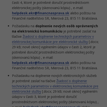
časti 4, ktoré je potrebné doručiť prostredníctvom
elektronickej pošty (skenovanú kópiu) , e-mail:
helpdesk.ekr@financnasprava.sk
alebo poštou na
Finančné riaditeľstvo SR, Mierová 23, 815 11 Bratislava.
Požiadavku na
doplnenie nových osôb oprávnených
na elektronickú komunikáciu
je potrebné zaslať na
tlačive
Žiadosť o doplnenie technických parametrov v
elektronickej komunikácie pre elektronické služby
[.docx;
29 kB; nové okno] vyplnením údajov v časti 2, ktoré je
potrebné doručiť prostredníctvom elektronickej pošty
(skenovanú kópiu) , e-mail:
helpdesk.ekr@financnasprava.sk
alebo poštou na
Finančné riaditeľstvo SR, Mierová 23, 815 11 Bratislava.
Požiadavku na doplnenie nových elektronických služieb
je potrebné zaslať na tlačive
Žiadosť o doplnenie
technických parametrov v elektronickej komunikácie pre
elektronické služby
[.docx; 29 kB; nové okno] vyplnením
údajov v časti 3, ktoré je potrebné doručiť
prostredníctvom elektronickej pošty (skenovanú kópiu) ,