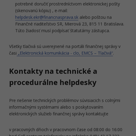
potrebné doručiť prostredníctvom elektronickej pošty
(skenovanú kópiu) , e-mail:
helpdesk.ekr@financnasprava.sk
alebo poštou na
Finančné riaditeľstvo SR, Mierová 23, 815 11 Bratislava.
Túto žiadosť musí podpísať štatutárny zástupca.
Všetky tlačivá sú uverejnené na portáli finančnej správy v
časi
„Elektronická komunikácia - clo, EMCS – Tlačivá“
.
Kontakty na technické a
procedurálne helpdesky
Pre riešenie technických problémov súvisiacich s colnými
informačnými systémami alebo s poskytovaním
elektronických služieb finančnej správy kontaktujte
v pracovných dňoch v pracovnom čase od 08:00 do 16:00