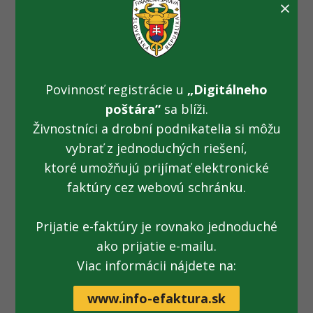
×
autorizované elektronické služby
, ktoré sú používateľovi
dostupné až po úspešnom
prihlásení sa používateľa na
PFS
a po jeho úspešnej identifikácii, autentifikácii a
autorizácii.
V rámci obojsmernej elektronickej komunikácie daňový
Povinnosť registrácie u
„Digitálneho
subjekt môže realizovať podávanie podkladov pre
poštára“
sa blíži.
daňovú kontrolu prostredníctvom elektronického
Živnostníci a drobní podnikatelia si môžu
formulára „Všeobecné podanie – Správa daní“ pre oblasť
správy daní alebo formulára „Všeobecné podanie –
vybrať z jednoduchých riešení,
Spotrebné dane“ pre oblasť spotrebných daní.
ktoré umožňujú prijímať elektronické
faktúry cez webovú schránku.
URL volania služby
zobrazí používateľovi Zoznam
dokumentov spisu, kde na základe zadaných
Prijatie e-faktúry je rovnako jednoduché
vyhľadávacích kritérií a rozsahu oprávnenia môže
používateľ nahliadať do spisu subjektu a príslušných
ako prijatie e-mailu.
dokumentov.
Viac informácii nájdete na:
Služba vyžaduje autentifikáciu:
Áno, služba vyžaduje
www.info-efaktura.sk
autentifikáciu. Na použitie elektronickej verzie služby je