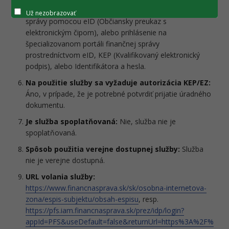
potrebné prihlásenie na ústrednom portáli verejnej
Už nezobrazovať
správy pomocou eID (Občiansky preukaz s
elektronickým čipom), alebo prihlásenie na
špecializovanom portáli finančnej správy
prostredníctvom eID, KEP (Kvalifikovaný elektronický
podpis), alebo Identifikátora a hesla.
Na použitie služby sa vyžaduje autorizácia KEP/EZ:
Áno, v prípade, že je potrebné potvrdiť prijatie úradného
dokumentu.
Je služba spoplatňovaná:
Nie, služba nie je
spoplatňovaná.
Spôsob použitia verejne dostupnej služby:
Služba
nie je verejne dostupná.
URL volania služby:
https://www.financnasprava.sk/sk/osobna-internetova-
zona/espis-subjektu/obsah-espisu
, resp.
https://pfs.iam.financnasprava.sk/prez/idp/login?
appId=PFS&useDefault=false&returnUrl=https%3A%2F%