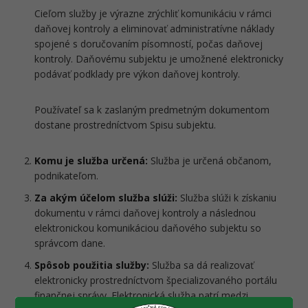
Cieľom služby je výrazne zrýchliť komunikáciu v rámci
daňovej kontroly a eliminovať administratívne náklady
spojené s doručovaním písomností, počas daňovej
kontroly. Daňovému subjektu je umožnené elektronicky
podávať podklady pre výkon daňovej kontroly.
Používateľ sa k zaslaným predmetným dokumentom
dostane prostredníctvom Spisu subjektu.
Komu je služba určená:
Služba je určená občanom,
podnikateľom.
Za akým účelom služba slúži:
Služba slúži k získaniu
dokumentu v rámci daňovej kontroly a následnou
elektronickou komunikáciou daňového subjektu so
správcom dane.
Spôsob použitia služby:
Služba sa dá realizovať
elektronicky prostredníctvom špecializovaného portálu
finančnej správy. Elektronická služba patrí medzi