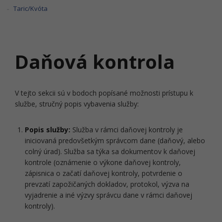
Taric/Kvóta
Daňová kontrola
V tejto sekcii sú v bodoch popísané možnosti prístupu k
službe, stručný popis vybavenia služby:
Popis služby:
Služba v rámci daňovej kontroly je
iniciovaná predovšetkým správcom dane (daňový, alebo
colný úrad). Služba sa týka sa dokumentov k daňovej
kontrole (oznámenie o výkone daňovej kontroly,
zápisnica o začatí daňovej kontroly, potvrdenie o
prevzatí zapožičaných dokladov, protokol, výzva na
vyjadrenie a iné výzvy správcu dane v rámci daňovej
kontroly).