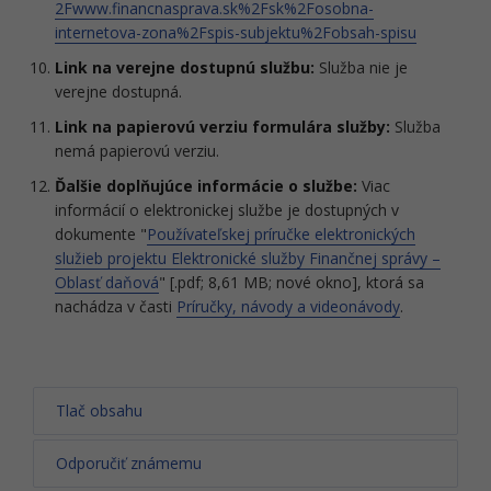
2Fwww.financnasprava.sk%2Fsk%2Fosobna-
internetova-zona%2Fspis-subjektu%2Fobsah-spisu
Link na verejne dostupnú službu:
Služba nie je
verejne dostupná.
Link na papierovú verziu formulára služby:
Služba
nemá papierovú verziu.
Ďalšie doplňujúce informácie o službe:
Viac
informácií o elektronickej službe je dostupných v
dokumente "
Používateľskej príručke elektronických
služieb projektu Elektronické služby Finančnej správy –
Oblasť daňová
" [.pdf; 8,61 MB; nové okno], ktorá sa
nachádza v časti
Príručky, návody a videonávody
.
Tlač obsahu
Odporučiť známemu