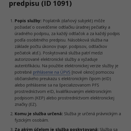
predpisu (ID 1091)
Popis služby:
Poplatník (daňový subjekt) môže
požiadať o osvedčenie odtlačku úradnej pečiatky a
úradného podpisu, za každý odtlačok a za každý podpis
podľa osobitného predpisu. Násobková služba na
základe počtu úkonov (napr. podpisov, odtlačkov
pečiatok atď.). Poskytovaná služba patrí medzi
autorizované elektronické služby a vyžaduje
autentifikáciu. Na použitie elektronickej verzie služby je
potrebné
prihlásenie na ÚPVS
[nové okno] pomocou
občianskeho preukazu s elektronickým čipom (eID)
alebo prihlásenie sa na špecializovanom PFS
prostredníctvom eID, kvalifikovaným elektronickým
podpisom (KEP) alebo prostredníctvom elektronickej
značky (EZ).
Komu je služba určená:
Služba je určená právnickým a
fyzickým osobám.
Za akým účelom je služba poskytovaná:
Služba sa