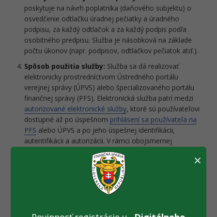
poskytuje na návrh poplatníka (daňového subjektu) o
osvedčenie odtlačku úradnej pečiatky a úradného
podpisu, za každý odtlačok a za každý podpis podľa
osobitného predpisu. Služba je násobková na základe
počtu úkonov (napr. podpisov, odtlačkov pečiatok atď.).
Spôsob použitia služby:
Služba sa dá realizovať
elektronicky prostredníctvom Ústredného portálu
verejnej správy (ÚPVS) alebo špecializovaného portálu
finančnej správy (PFS). Elektronická služba patrí medzi
autorizované elektronické služby
, ktoré sú používateľovi
dostupné až po úspešnom
prihlásení sa používateľa na
PFS
alebo ÚPVS a po jeho úspešnej identifikácii,
autentifikácii a autorizácii. V rámci obojsmernej
elektronickej komunikácie daňový subjekt môže
×
realizovať podávanie prostredníctvom elektronického
formulára „Všeobecné podanie Finančnej správy“.
Poplatník (daňový subjekt) po prihlásení do osobnej
internetovej zóny na PFS nájde formulár „všeobecného
podania“. Tento formulár obsahuje zoznam koncových
služieb, ktoré finančná správa poskytuje cez „všeobecné
Povinnosť registrácie u
„Digitálneho