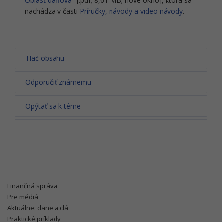
Oblasť daňová
" [.pdf; 8,61 MB; nové okno], ktorá sa
nachádza v časti
Príručky, návody a video návody
.
Tlač obsahu
Odporučiť známemu
Opýtať sa k téme
Finančná správa
Pre médiá
Aktuálne: dane a clá
Praktické príklady