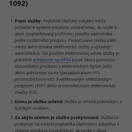
1092)
Popis služby:
Poplatník (daňový subjekt) môže
požiadať o vydanie preukazu (osvedčenia), ak nejde o
úkon spoplatňovaný podľa inej položky sadzobníka –
podľa osobitného predpisu. Poskytovaná služba patrí
medzi autorizované elektronické služby a vyžaduje
autentifikáciu. Na použitie elektronickej verzie služby je
potrebné
prihlásenie na ÚPVS
[nové okno] pomocou
občianskeho preukazu s elektronickým čipom (eID)
alebo prihlásenie sa na špecializovanom PFS
prostredníctvom eID, kvalifikovaným elektronickým
podpisom (KEP) alebo prostredníctvom elektronickej
značky (EZ).
Komu je služba určená:
Služba je určená právnickým a
fyzickým osobám.
Za akým účelom je služba poskytovaná:
Služba sa
poskytuje na žiadosť poplatníka (daňového subjektu) o
vydanie preukazu (osvedčenia), ak nejde o úkon