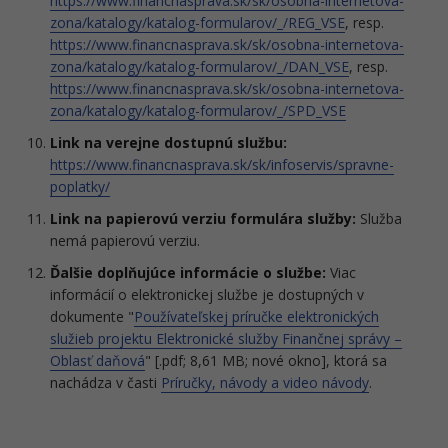
https://www.financnasprava.sk/sk/osobna-internetova-
zona/katalogy/katalog-formularov/_/REG_VSE
, resp.
https://www.financnasprava.sk/sk/osobna-internetova-
zona/katalogy/katalog-formularov/_/DAN_VSE
, resp.
https://www.financnasprava.sk/sk/osobna-internetova-
zona/katalogy/katalog-formularov/_/SPD_VSE
Link na verejne dostupnú službu:
https://www.financnasprava.sk/sk/infoservis/spravne-
poplatky/
Link na papierovú verziu formulára služby:
Služba
nemá papierovú verziu.
Ďalšie doplňujúce informácie o službe:
Viac
informácií o elektronickej službe je dostupných v
dokumente "
Používateľskej príručke elektronických
služieb projektu Elektronické služby Finančnej správy –
Oblasť daňová
" [.pdf; 8,61 MB; nové okno], ktorá sa
nachádza v časti
Príručky, návody a video návody
.