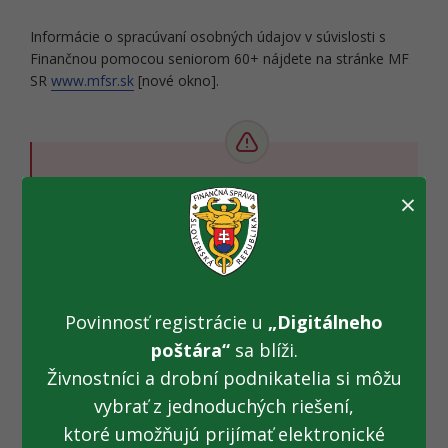
Informácie o spracúvaní osobných údajov v súvislosti s
Finančnou pomocou seniorom 60+ nájdete na stránke MF
SR
www.mfsr.sk
[nové okno].
Na infolinke sa neposkytujú informácie o
×
osobných účtoch daňových subjektov
daňových identifikačných číslach
finančnej situácii daňových subjektov
Povinnosť registrácie u
„Digitálneho
poštára“
sa blíži.
Živnostníci a drobní podnikatelia si môžu
vybrať z jednoduchých riešení,
ktoré umožňujú prijímať elektronické