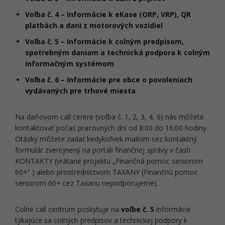
Voľba č. 4 – Informácie k eKase (ORP, VRP), QR
platbách a dani z motorových vozidiel
Voľba č. 5 – Informácie k colným predpisom,
spotrebným daniam a technická podpora k colným
informačným systémom
Voľba č. 6 – Informácie pre obce o povoleniach
vydávaných pre trhové miesta
Na daňovom call centre (voľba č. 1, 2, 3, 4, 6) nás môžete
kontaktovať počas pracovných dní od 8:00 do 16:00 hodiny.
Otázky môžete zadať kedykoľvek mailom cez kontaktný
formulár zverejnený na portáli finančnej správy v časti
KONTAKTY (vrátane projektu „Finančná pomoc seniorom
60+“ ) alebo prostredníctvom TAXANY (Finančnú pomoc
seniorom 60+ cez Taxanu nepodporujeme).
Colné call centrum poskytuje na
voľbe č. 5
informácie
týkajúce sa colných predpisov a technickej podpory k